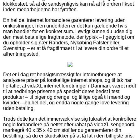
klokkeslæt, så at de sandsynligvis kan nå at få ordren fikset
inden medarbejderne har fyraften.
En hel del internet forhandlere garanterer levering uden
omkostninger, men undertiden er det kun gældende hvis
man handler for en konkret sum. I øvrigt kunne du udse dig
den mest betalelige fragtmetode, der typisk – ligegyldigt om
du opholder sig nær Randers, Nykøbing Falster eller
Svenstrup – er at få fragtfirmaet til at levere din ordre til et
afhentningssted.
Det er i dag ret hensigtsmæssigt for internetbrugere at
analysere priser på forskellige internet shops, og til tak har
flertallet af vidaXL internet forretninger i Danmark været nødt
til at nedbringe priserne på specielt deres bedst i test
produkter – til piger og drenge, og tillige også til mænd og
kvinder – en hel del, og endda nogle gange love levering
uden betaling.
Trods dette kan det immervæk vise sig lukrativt at kontrollere
nogle forhandlere på nettet efter rabat på vidaXL sengebord
mørkegrå 40 x 35 x 40 cm stof før du gennemfører din
bestilling, så du er skudsikker på at få fat i den billigste pris.