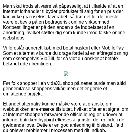
Man skal trods alt være så påpasselig, at i tilfælde af at en
internet forhandler tilbyder produkter til salg for en pris der
kan virke grænseløst favorabel, så bør det for det meste
være et bevis på en bedragerisk online virksomhed.
Kortbestillinger er på den anden side indbefattet af en
anordning, hvilket støtter dig som kunde imod falske online
webshops.
Vi foreslår generelt køb med betalingskort eller MobilePay.
Som et alternativ burde du drage fordel af en afdragsløsning
som eksempelvis ViaBill, for så vidt du ønsker at betale
beløbet ude i fremtiden.
Før folk shopper i en vidaXL shop på nettet burde man altid
gennemlæse shoppens vilkår, men det er gerne et
omfattende projekt.
Et andet alternativ kunne måske være at granske om
webbutikken er e-mærke tilsluttet, hvilket ofte er et signal om
at internet shoppen forsvarer de officielle regler, udover at
internet butikken hyppigt efterses af jurister der er inde i de
gældende love. Dette er en god anledning til bistand, ifald
du oplever problemer i processen med dit indkøb.