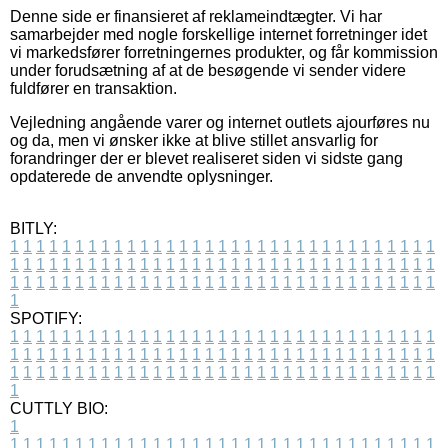
Denne side er finansieret af reklameindtægter. Vi har
samarbejder med nogle forskellige internet forretninger idet
vi markedsfører forretningernes produkter, og får kommission
under forudsætning af at de besøgende vi sender videre
fuldfører en transaktion.
Vejledning angående varer og internet outlets ajourføres nu
og da, men vi ønsker ikke at blive stillet ansvarlig for
forandringer der er blevet realiseret siden vi sidste gang
opdaterede de anvendte oplysninger.
BITLY:
1
1
1
1
1
1
1
1
1
1
1
1
1
1
1
1
1
1
1
1
1
1
1
1
1
1
1
1
1
1
1
1
1
1
1
1
1
1
1
1
1
1
1
1
1
1
1
1
1
1
1
1
1
1
1
1
1
1
1
1
1
1
1
1
1
1
1
1
1
1
1
1
1
1
1
1
1
1
1
1
1
1
1
1
1
1
1
1
1
1
1
1
1
1
1
1
1
1
1
1
SPOTIFY:
1
1
1
1
1
1
1
1
1
1
1
1
1
1
1
1
1
1
1
1
1
1
1
1
1
1
1
1
1
1
1
1
1
1
1
1
1
1
1
1
1
1
1
1
1
1
1
1
1
1
1
1
1
1
1
1
1
1
1
1
1
1
1
1
1
1
1
1
1
1
1
1
1
1
1
1
1
1
1
1
1
1
1
1
1
1
1
1
1
1
1
1
1
1
1
1
1
1
1
1
CUTTLY BIO:
1
1
1
1
1
1
1
1
1
1
1
1
1
1
1
1
1
1
1
1
1
1
1
1
1
1
1
1
1
1
1
1
1
1