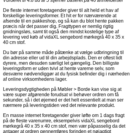
Vurderet til
4.8
ud af 5 stjerner baseret på
46
anmeldelser
De fleste internet foretagender giver til alt held et hav af
forskellige leveringsformer. Et hit er for nærværende at
afsende til en pakkeshop, og så kan du blot hente pakken
præcis når det passer dig. Fragttypen er nemlig rigtig
gnidningsløs, samt tit også den mindst kostelige type af
levering ved køb af vidaXL sengebord mørkegrå 40 x 35 x
40 cm stof.
Du bør på samme måde påtænke at vælge udbringning til
din adresse eller ud til din arbejdsplads. Den er oftest lidt
dyrere, men desuden særligt let gængelig. Den billigste
leveringsform er uden tvivl at hente varerne selv, som
desværre nødvendiggør at du fysisk befinder dig i nærheden
af online virksomhedens lager.
Leveringsdygtigheden på Møbler > Borde kan vise sig at
være super afgørende forudsat vi behøver ordren om få
sekunder, så i det øjemed er det helt essentielt at man ser
nærmere på leveringstiden ved det relevante produkt.
En masse internet foretagender giver løfte om 1 dags fragt
på de fleste varenumre, eksempelvis vidaXL sengebord
mørkegrå 40 x 35 x 40 cm stof, men vær påpasselig da det
antager at ordren gennemføres forinden et nøjagtigt