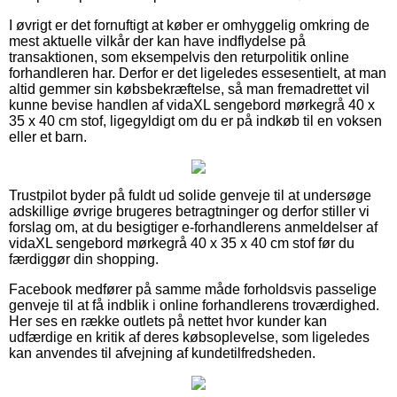
I øvrigt er det fornuftigt at køber er omhyggelig omkring de
mest aktuelle vilkår der kan have indflydelse på
transaktionen, som eksempelvis den returpolitik online
forhandleren har. Derfor er det ligeledes essesentielt, at man
altid gemmer sin købsbekræftelse, så man fremadrettet vil
kunne bevise handlen af vidaXL sengebord mørkegrå 40 x
35 x 40 cm stof, ligegyldigt om du er på indkøb til en voksen
eller et barn.
Trustpilot byder på fuldt ud solide genveje til at undersøge
adskillige øvrige brugeres betragtninger og derfor stiller vi
forslag om, at du besigtiger e-forhandlerens anmeldelser af
vidaXL sengebord mørkegrå 40 x 35 x 40 cm stof før du
færdiggør din shopping.
Facebook medfører på samme måde forholdsvis passelige
genveje til at få indblik i online forhandlerens troværdighed.
Her ses en række outlets på nettet hvor kunder kan
udfærdige en kritik af deres købsoplevelse, som ligeledes
kan anvendes til afvejning af kundetilfredsheden.