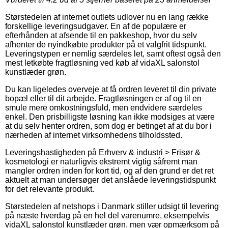
Størstedelen af internet outlets udlover nu en lang række
forskellige leveringsudgaver. En af de populære er
efterhånden at afsende til en pakkeshop, hvor du selv
afhenter de nyindkøbte produkter på et valgfrit tidspunkt.
Leveringstypen er nemlig særdeles let, samt oftest også den
mest letkøbte fragtløsning ved køb af vidaXL salonstol
kunstlæder grøn.
Du kan ligeledes overveje at få ordren leveret til din private
bopæl eller til dit arbejde. Fragtløsningen er af og til en
smule mere omkostningsfuld, men endvidere særdeles
enkel. Den prisbilligste løsning kan ikke modsiges at være
at du selv henter ordren, som dog er betinget af at du bor i
nærheden af internet virksomhedens tilholdssted.
Leveringshastigheden på Erhverv & industri > Frisør &
kosmetologi er naturligvis ekstremt vigtig såfremt man
mangler ordren inden for kort tid, og af den grund er det ret
aktuelt at man undersøger det anslåede leveringstidspunkt
for det relevante produkt.
Størstedelen af netshops i Danmark stiller udsigt til levering
på næste hverdag på en hel del varenumre, eksempelvis
vidaXL salonstol kunstlæder grøn, men vær opmærksom på