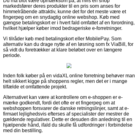
Du må blot være opmærksom på, at hvis en shop
markedsfører deres produkter til en pris som anses for
himmelråbende attraktiv, kunne det for det meste være et
fingerpeg om en snydagtig online webshop. Køb med
gængse betalingskort er i hvert fald omfattet af en forordning,
hvilket hjælper køber imod bedrageriske e-forretninger.
Vi tilråder køb med betalingskort eller MobilePay. Som
alternativ kan du drage nytte af en løsning som fx ViaBill, for
så vidt du foretrækker at klare beløbet over en længere
periode.
Inden folk køber på en vidaXL online forretning behøver man
helt sikkert kigge på shoppens regler, men det er i mange
tilfælde et omfattende projekt.
Alternativet kan være at kontrollere om e-shoppen er e-
mærke godkendt, fordi det ofte er et fingerpeg om at
webshoppen forsvarer de danske retningslinjer, samt at e-
firmaet lejlighedsvis efterses af specialister der mestrer de
gældende regulativer. Dette er desuden din anledning til en
hjælpende hånd, ifald du skulle få udfordringer i forbindelse
med din bestilling.