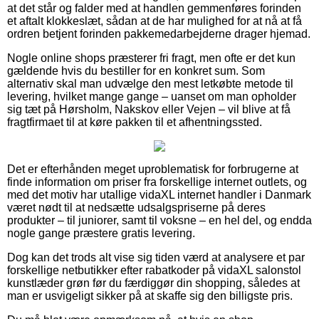
at det står og falder med at handlen gemmenføres forinden
et aftalt klokkeslæt, sådan at de har mulighed for at nå at få
ordren betjent forinden pakkemedarbejderne drager hjemad.
Nogle online shops præsterer fri fragt, men ofte er det kun
gældende hvis du bestiller for en konkret sum. Som
alternativ skal man udvælge den mest letkøbte metode til
levering, hvilket mange gange – uanset om man opholder
sig tæt på Hørsholm, Nakskov eller Vejen – vil blive at få
fragtfirmaet til at køre pakken til et afhentningssted.
Det er efterhånden meget uproblematisk for forbrugerne at
finde information om priser fra forskellige internet outlets, og
med det motiv har utallige vidaXL internet handler i Danmark
været nødt til at nedsætte udsalgspriserne på deres
produkter – til juniorer, samt til voksne – en hel del, og endda
nogle gange præstere gratis levering.
Dog kan det trods alt vise sig tiden værd at analysere et par
forskellige netbutikker efter rabatkoder på vidaXL salonstol
kunstlæder grøn før du færdiggør din shopping, således at
man er usvigeligt sikker på at skaffe sig den billigste pris.