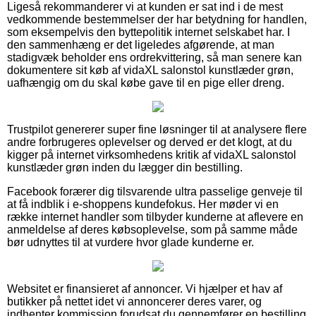
Ligeså rekommanderer vi at kunden er sat ind i de mest
vedkommende bestemmelser der har betydning for handlen,
som eksempelvis den byttepolitik internet selskabet har. I
den sammenhæng er det ligeledes afgørende, at man
stadigvæk beholder ens ordrekvittering, så man senere kan
dokumentere sit køb af vidaXL salonstol kunstlæder grøn,
uafhængig om du skal købe gave til en pige eller dreng.
Trustpilot genererer super fine løsninger til at analysere flere
andre forbrugeres oplevelser og derved er det klogt, at du
kigger på internet virksomhedens kritik af vidaXL salonstol
kunstlæder grøn inden du lægger din bestilling.
Facebook forærer dig tilsvarende ultra passelige genveje til
at få indblik i e-shoppens kundefokus. Her møder vi en
række internet handler som tilbyder kunderne at aflevere en
anmeldelse af deres købsoplevelse, som på samme måde
bør udnyttes til at vurdere hvor glade kunderne er.
Websitet er finansieret af annoncer. Vi hjælper et hav af
butikker på nettet idet vi annoncerer deres varer, og
indhenter kommission forudsat du gennemfører en bestilling.