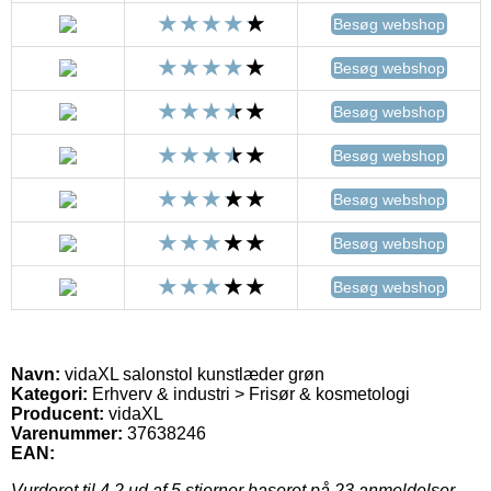
Besøg webshop
Besøg webshop
Besøg webshop
Besøg webshop
Besøg webshop
Besøg webshop
Besøg webshop
Navn:
vidaXL salonstol kunstlæder grøn
Kategori:
Erhverv & industri > Frisør & kosmetologi
Producent:
vidaXL
Varenummer:
37638246
EAN:
Vurderet til
4.2
ud af 5 stjerner baseret på
23
anmeldelser