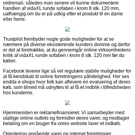
ordremail, således man senere vil kunne dokumentere
handlen af vidaXL runde sofaben i krom 8 stk. 120 mm,
uafhængig om du er på udkig efter et produkt til en dame
eller herre.
Trustpilot frembyder nogle gode muligheder for at se
nærmere på diverse eksisterende kunders domme og derfor
er det at foretrække, at du gennemgår online virksomhedens
kritik af vidaXL runde sofaben i krom 8 stk. 120 mm før du
køber.
Facebook leverer lige så vel regulære stabile muligheder for
at få kendskab til online forretningens pålidelighed. Her ses
endda e-shops hvor folk kan aflevere en evaluering af deres
køb, som tilmed må udnyttes til at få et indblik i tilfredsheden
hos kunderne.
Hjemmesiden er reklamefinansieret. Vi samarbejder med
utallige online outlets og formidler deres varer, og modtager
betaling om en bruger fra vores website laver et indkøb.
Orientering angående varer og internet forretninger