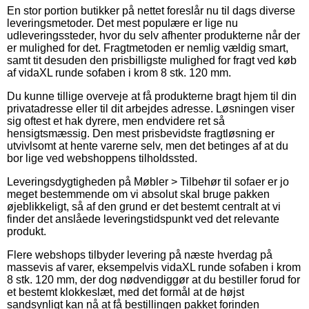
En stor portion butikker på nettet foreslår nu til dags diverse
leveringsmetoder. Det mest populære er lige nu
udleveringssteder, hvor du selv afhenter produkterne når der
er mulighed for det. Fragtmetoden er nemlig vældig smart,
samt tit desuden den prisbilligste mulighed for fragt ved køb
af vidaXL runde sofaben i krom 8 stk. 120 mm.
Du kunne tillige overveje at få produkterne bragt hjem til din
privatadresse eller til dit arbejdes adresse. Løsningen viser
sig oftest et hak dyrere, men endvidere ret så
hensigtsmæssig. Den mest prisbevidste fragtløsning er
utvivlsomt at hente varerne selv, men det betinges af at du
bor lige ved webshoppens tilholdssted.
Leveringsdygtigheden på Møbler > Tilbehør til sofaer er jo
meget bestemmende om vi absolut skal bruge pakken
øjeblikkeligt, så af den grund er det bestemt centralt at vi
finder det anslåede leveringstidspunkt ved det relevante
produkt.
Flere webshops tilbyder levering på næste hverdag på
massevis af varer, eksempelvis vidaXL runde sofaben i krom
8 stk. 120 mm, der dog nødvendiggør at du bestiller forud for
et bestemt klokkeslæt, med det formål at de højst
sandsynligt kan nå at få bestillingen pakket forinden