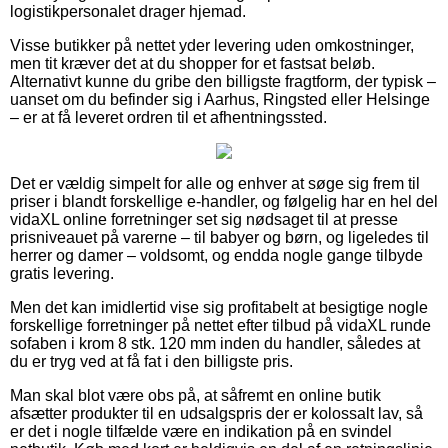
logistikpersonalet drager hjemad.
Visse butikker på nettet yder levering uden omkostninger,
men tit kræver det at du shopper for et fastsat beløb.
Alternativt kunne du gribe den billigste fragtform, der typisk –
uanset om du befinder sig i Aarhus, Ringsted eller Helsinge
– er at få leveret ordren til et afhentningssted.
Det er vældig simpelt for alle og enhver at søge sig frem til
priser i blandt forskellige e-handler, og følgelig har en hel del
vidaXL online forretninger set sig nødsaget til at presse
prisniveauet på varerne – til babyer og børn, og ligeledes til
herrer og damer – voldsomt, og endda nogle gange tilbyde
gratis levering.
Men det kan imidlertid vise sig profitabelt at besigtige nogle
forskellige forretninger på nettet efter tilbud på vidaXL runde
sofaben i krom 8 stk. 120 mm inden du handler, således at
du er tryg ved at få fat i den billigste pris.
Man skal blot være obs på, at såfremt en online butik
afsætter produkter til en udsalgspris der er kolossalt lav, så
er det i nogle tilfælde være en indikation på en svindel