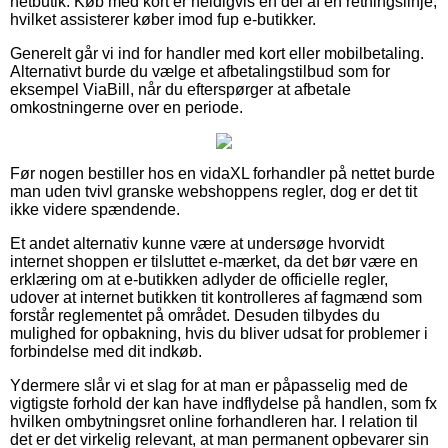
netbutik. Køb med kort er heldigvis en del af en retningslinje,
hvilket assisterer køber imod fup e-butikker.
Generelt går vi ind for handler med kort eller mobilbetaling.
Alternativt burde du vælge et afbetalingstilbud som for
eksempel ViaBill, når du efterspørger at afbetale
omkostningerne over en periode.
Før nogen bestiller hos en vidaXL forhandler på nettet burde
man uden tvivl granske webshoppens regler, dog er det tit
ikke videre spændende.
Et andet alternativ kunne være at undersøge hvorvidt
internet shoppen er tilsluttet e-mærket, da det bør være en
erklæring om at e-butikken adlyder de officielle regler,
udover at internet butikken tit kontrolleres af fagmænd som
forstår reglementet på området. Desuden tilbydes du
mulighed for opbakning, hvis du bliver udsat for problemer i
forbindelse med dit indkøb.
Ydermere slår vi et slag for at man er påpasselig med de
vigtigste forhold der kan have indflydelse på handlen, som fx
hvilken ombytningsret online forhandleren har. I relation til
det er det virkelig relevant, at man permanent opbevarer sin