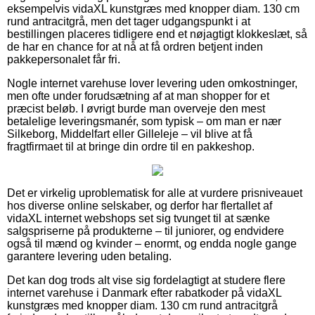
eksempelvis vidaXL kunstgræs med knopper diam. 130 cm
rund antracitgrå, men det tager udgangspunkt i at
bestillingen placeres tidligere end et nøjagtigt klokkeslæt, så
de har en chance for at nå at få ordren betjent inden
pakkepersonalet får fri.
Nogle internet varehuse lover levering uden omkostninger,
men ofte under forudsætning af at man shopper for et
præcist beløb. I øvrigt burde man overveje den mest
betalelige leveringsmanér, som typisk – om man er nær
Silkeborg, Middelfart eller Gilleleje – vil blive at få
fragtfirmaet til at bringe din ordre til en pakkeshop.
Det er virkelig uproblematisk for alle at vurdere prisniveauet
hos diverse online selskaber, og derfor har flertallet af
vidaXL internet webshops set sig tvunget til at sænke
salgspriserne på produkterne – til juniorer, og endvidere
også til mænd og kvinder – enormt, og endda nogle gange
garantere levering uden betaling.
Det kan dog trods alt vise sig fordelagtigt at studere flere
internet varehuse i Danmark efter rabatkoder på vidaXL
kunstgræs med knopper diam. 130 cm rund antracitgrå