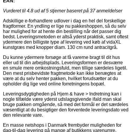
EAN:
Vurderet til
4.8
ud af 5 stjerner baseret på
37
anmeldelser
Adskillige e-forhandlere udlover i dag en hel del forskellige
fragtformer. En yndling er lige nu pakkeshoppen, så du selv
har mulighed for at hente din bestilling når det passer dig
bedst. Leveringsmetoden er altså yderst praktisk, samt oftest
ydermere den billigste type af levering ved køb af vidaXL
kunstgræs med knopper diam. 130 cm rund antracitgrå.
Du kunne ydermere forsøge at få varerne bragt til dit hus
eller ud til din arbejdsplads. Leveringsformen er desværre
en smule mere omkostningsfuld, men tillige særdeles ligetil.
Den mest prisbevidste fragtmetode kan ikke benægtes at
være at du selv henter pakken, hvilket forudsætter at du
opholder dig lige ved online forretningens bopæl.
Leveringsdygtigheden på Hjem & have > Indretning kan i
nogle tilfælde være yderst udslagsgivende ifald man skal
bruge pakken omgående, så med det formål er det særdeles
væsentligt at du besigtiger den forventede leveringsdato ved
den relevante vare.
En masse netshops i Danmark frembyder muligheden for
dag-til-dag levering på mange af butikkens varenumre,