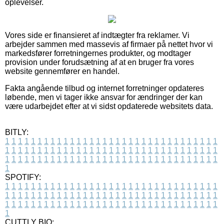
oplevelser.
Vores side er finansieret af indtægter fra reklamer. Vi
arbejder sammen med massevis af firmaer på nettet hvor vi
markedsfører forretningernes produkter, og modtager
provision under forudsætning af at en bruger fra vores
website gennemfører en handel.
Fakta angående tilbud og internet forretninger opdateres
løbende, men vi tager ikke ansvar for ændringer der kan
være udarbejdet efter at vi sidst opdaterede websitets data.
BITLY:
1
1
1
1
1
1
1
1
1
1
1
1
1
1
1
1
1
1
1
1
1
1
1
1
1
1
1
1
1
1
1
1
1
1
1
1
1
1
1
1
1
1
1
1
1
1
1
1
1
1
1
1
1
1
1
1
1
1
1
1
1
1
1
1
1
1
1
1
1
1
1
1
1
1
1
1
1
1
1
1
1
1
1
1
1
1
1
1
1
1
1
1
1
1
1
1
1
1
1
1
SPOTIFY:
1
1
1
1
1
1
1
1
1
1
1
1
1
1
1
1
1
1
1
1
1
1
1
1
1
1
1
1
1
1
1
1
1
1
1
1
1
1
1
1
1
1
1
1
1
1
1
1
1
1
1
1
1
1
1
1
1
1
1
1
1
1
1
1
1
1
1
1
1
1
1
1
1
1
1
1
1
1
1
1
1
1
1
1
1
1
1
1
1
1
1
1
1
1
1
1
1
1
1
1
CUTTLY BIO: