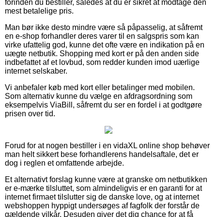
forinden du bestiller, således at du er sikret at modtage den
mest betalelige pris.
Man bør ikke desto mindre være så påpasselig, at såfremt
en e-shop forhandler deres varer til en salgspris som kan
virke ufattelig god, kunne det ofte være en indikation på en
uægte netbutik. Shopping med kort er på den anden side
indbefattet af et lovbud, som redder kunden imod uærlige
internet selskaber.
Vi anbefaler køb med kort eller betalinger med mobilen.
Som alternativ kunne du vælge en afdragsordning som
eksempelvis ViaBill, såfremt du ser en fordel i at godtgøre
prisen over tid.
Forud for at nogen bestiller i en vidaXL online shop behøver
man helt sikkert bese forhandlerens handelsaftale, det er
dog i reglen et omfattende arbejde.
Et alternativt forslag kunne være at granske om netbutikken
er e-mærke tilsluttet, som almindeligvis er en garanti for at
internet firmaet tilslutter sig de danske love, og at internet
webshoppen hyppigt undersøges af fagfolk der forstår de
gældende vilkår. Desuden giver det dig chance for at få