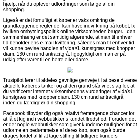
hjælp, når du oplever udfordringer som følge af din
shopping.
Ligeså er det fornuftigt at køber er vaks omkring de
grundlæggende regler der kan have indvirkning på købet, fx
hvilken ombytningspolitik online virksomheden bruger. I den
sammenhæng er det samtidig afgørende, at man til enhver
tid beholder ens e-mail kvittering, således man til enhver tid
vil kunne bevise handlen af vidaXL kunstgræs med knopper
diam. 130 cm rund antracitgrå, ligegyldigt om man er på
udkig efter varer til en herre eller dame.
Trustpilot fører til aldeles gavnlige genveje til at bese diverse
aktuelle køberes tanker og af den grund slår vi et slag for, at
du verificerer internet virksomhedens vurderinger af vidaXL
kunstgræs med knopper diam. 130 cm rund antracitgrå
inden du færdiggør din shopping.
Facebook tilbyder dig også relativt fremragende chancer for
at få et kig ind i webbutikkens kundetilfredshed. Foruden det
er der nogle webbutikker som giver kunderne mulighed for at
udforme en bedømmelse af deres køb, som også burde
drages fordel af til at tage stilling til tidligere kunders