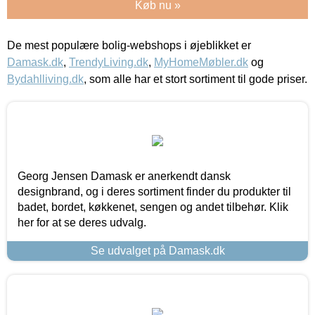
Køb nu »
De mest populære bolig-webshops i øjeblikket er
Damask.dk
,
TrendyLiving.dk
,
MyHomeMøbler.dk
og
Bydahlliving.dk
, som alle har et stort sortiment til gode priser.
Georg Jensen Damask er anerkendt dansk
designbrand, og i deres sortiment finder du produkter til
badet, bordet, køkkenet, sengen og andet tilbehør. Klik
her for at se deres udvalg.
Se udvalget på Damask.dk