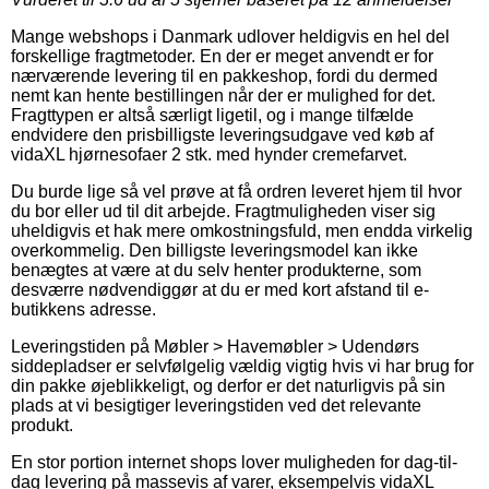
Mange webshops i Danmark udlover heldigvis en hel del
forskellige fragtmetoder. En der er meget anvendt er for
nærværende levering til en pakkeshop, fordi du dermed
nemt kan hente bestillingen når der er mulighed for det.
Fragttypen er altså særligt ligetil, og i mange tilfælde
endvidere den prisbilligste leveringsudgave ved køb af
vidaXL hjørnesofaer 2 stk. med hynder cremefarvet.
Du burde lige så vel prøve at få ordren leveret hjem til hvor
du bor eller ud til dit arbejde. Fragtmuligheden viser sig
uheldigvis et hak mere omkostningsfuld, men endda virkelig
overkommelig. Den billigste leveringsmodel kan ikke
benægtes at være at du selv henter produkterne, som
desværre nødvendiggør at du er med kort afstand til e-
butikkens adresse.
Leveringstiden på Møbler > Havemøbler > Udendørs
siddepladser er selvfølgelig vældig vigtig hvis vi har brug for
din pakke øjeblikkeligt, og derfor er det naturligvis på sin
plads at vi besigtiger leveringstiden ved det relevante
produkt.
En stor portion internet shops lover muligheden for dag-til-
dag levering på massevis af varer, eksempelvis vidaXL