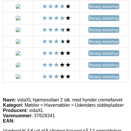
Besøg webshop
Besøg webshop
Besøg webshop
Besøg webshop
Besøg webshop
Besøg webshop
Besøg webshop
Navn:
vidaXL hjørnesofaer 2 stk. med hynder cremefarvet
Kategori:
Møbler > Havemøbler > Udendørs siddepladser
Producent:
vidaXL
Varenummer:
37629341
EAN:
Vurderet til
3.6
ud af 5 stjerner baseret på
12
anmeldelser