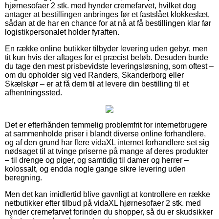
hjørnesofaer 2 stk. med hynder cremefarvet, hvilket dog
antager at bestillingen anbringes før et fastslået klokkeslæt,
sådan at de har en chance for at nå at få bestillingen klar før
logistikpersonalet holder fyraften.
En række online butikker tilbyder levering uden gebyr, men
tit kun hvis der aftages for et præcist beløb. Desuden burde
du tage den mest prisbevidste leveringsløsning, som oftest –
om du opholder sig ved Randers, Skanderborg eller
Skælskør – er at få dem til at levere din bestilling til et
afhentningssted.
Det er efterhånden temmelig problemfrit for internetbrugere
at sammenholde priser i blandt diverse online forhandlere,
og af den grund har flere vidaXL internet forhandlere set sig
nødsaget til at tvinge priserne på mange af deres produkter
– til drenge og piger, og samtidig til damer og herrer –
kolossalt, og endda nogle gange sikre levering uden
beregning.
Men det kan imidlertid blive gavnligt at kontrollere en række
netbutikker efter tilbud på vidaXL hjørnesofaer 2 stk. med
hynder cremefarvet forinden du shopper, så du er skudsikker