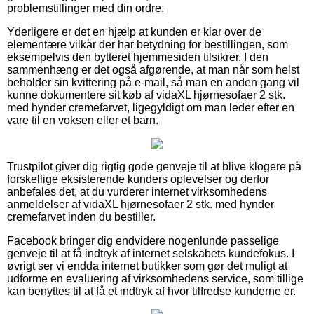
problemstillinger med din ordre.
Yderligere er det en hjælp at kunden er klar over de
elementære vilkår der har betydning for bestillingen, som
eksempelvis den bytteret hjemmesiden tilsikrer. I den
sammenhæng er det også afgørende, at man når som helst
beholder sin kvittering på e-mail, så man en anden gang vil
kunne dokumentere sit køb af vidaXL hjørnesofaer 2 stk.
med hynder cremefarvet, ligegyldigt om man leder efter en
vare til en voksen eller et barn.
Trustpilot giver dig rigtig gode genveje til at blive klogere på
forskellige eksisterende kunders oplevelser og derfor
anbefales det, at du vurderer internet virksomhedens
anmeldelser af vidaXL hjørnesofaer 2 stk. med hynder
cremefarvet inden du bestiller.
Facebook bringer dig endvidere nogenlunde passelige
genveje til at få indtryk af internet selskabets kundefokus. I
øvrigt ser vi endda internet butikker som gør det muligt at
udforme en evaluering af virksomhedens service, som tillige
kan benyttes til at få et indtryk af hvor tilfredse kunderne er.