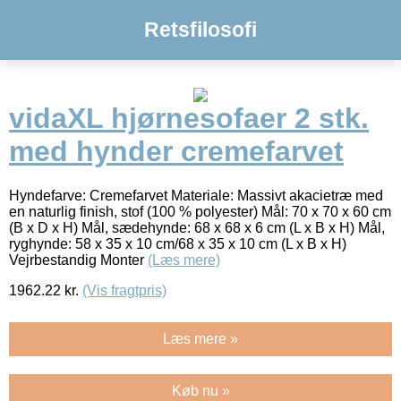
Retsfilosofi
vidaXL hjørnesofaer 2 stk.
med hynder cremefarvet
Hyndefarve: Cremefarvet Materiale: Massivt akacietræ med
en naturlig finish, stof (100 % polyester) Mål: 70 x 70 x 60 cm
(B x D x H) Mål, sædehynde: 68 x 68 x 6 cm (L x B x H) Mål,
ryghynde: 58 x 35 x 10 cm/68 x 35 x 10 cm (L x B x H)
Vejrbestandig Monter
(Læs mere)
1962.22
kr.
(Vis fragtpris)
Læs mere »
Køb nu »