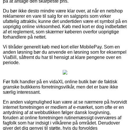
på at antage den skarpeste pris.
Du bør ikke desto mindre være klar over, at når en netshop
reklamerer en vare til salg for en salgspris som virker
ufattelig attraktiv, kunne det undertiden være et symbol på en
uoprigtig online virksomhed. Køb med kort er dog indbefattet
af et reglement, som skærmer køberen overfor uoprigtige
forhandlere på nettet.
Vi tilråder generelt køb med kort eller MobilePay. Som en
anden løsning bør du anvende en løsning som for eksempel
ViaBill, såfremt du har til hensigt at klare pengene over en
periode.
Før folk handler på en vidaXL online butik bør de faktisk
granske butikkens forretningsvilkår, men det er bare ikke
særlig interessant.
En anden valgmulighed kan være at se nærmere på hvorvidt
internet forretningen er medlem af e-mærket, som ofte er en
antydning af at webbutikken følger dansk lovgivning,
foruden at online forretningen rutinemæssigt overværes af
fagfolk som har indsigt i vilkårene på området. Derudover
giver det dig genvej til støtte, hvis du forvoldes