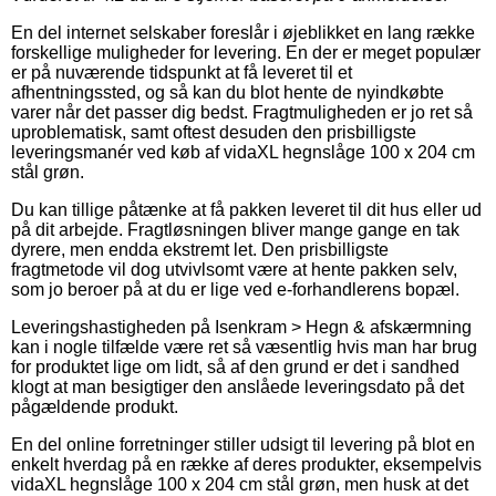
En del internet selskaber foreslår i øjeblikket en lang række
forskellige muligheder for levering. En der er meget populær
er på nuværende tidspunkt at få leveret til et
afhentningssted, og så kan du blot hente de nyindkøbte
varer når det passer dig bedst. Fragtmuligheden er jo ret så
uproblematisk, samt oftest desuden den prisbilligste
leveringsmanér ved køb af vidaXL hegnslåge 100 x 204 cm
stål grøn.
Du kan tillige påtænke at få pakken leveret til dit hus eller ud
på dit arbejde. Fragtløsningen bliver mange gange en tak
dyrere, men endda ekstremt let. Den prisbilligste
fragtmetode vil dog utvivlsomt være at hente pakken selv,
som jo beroer på at du er lige ved e-forhandlerens bopæl.
Leveringshastigheden på Isenkram > Hegn & afskærmning
kan i nogle tilfælde være ret så væsentlig hvis man har brug
for produktet lige om lidt, så af den grund er det i sandhed
klogt at man besigtiger den anslåede leveringsdato på det
pågældende produkt.
En del online forretninger stiller udsigt til levering på blot en
enkelt hverdag på en række af deres produkter, eksempelvis
vidaXL hegnslåge 100 x 204 cm stål grøn, men husk at det