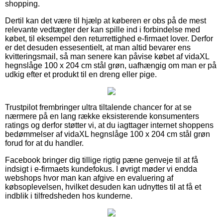
shopping.
Dertil kan det være til hjælp at køberen er obs på de mest
relevante vedtægter der kan spille ind i forbindelse med
købet, til eksempel den returrettighed e-firmaet lover. Derfor
er det desuden essesentielt, at man altid bevarer ens
kvitteringsmail, så man senere kan påvise købet af vidaXL
hegnslåge 100 x 204 cm stål grøn, uafhængig om man er på
udkig efter et produkt til en dreng eller pige.
Trustpilot frembringer ultra tiltalende chancer for at se
nærmere på en lang række eksisterende konsumenters
ratings og derfor støtter vi, at du iagttager internet shoppens
bedømmelser af vidaXL hegnslåge 100 x 204 cm stål grøn
forud for at du handler.
Facebook bringer dig tillige rigtig pæne genveje til at få
indsigt i e-firmaets kundefokus. I øvrigt møder vi endda
webshops hvor man kan afgive en evaluering af
købsoplevelsen, hvilket desuden kan udnyttes til at få et
indblik i tilfredsheden hos kunderne.