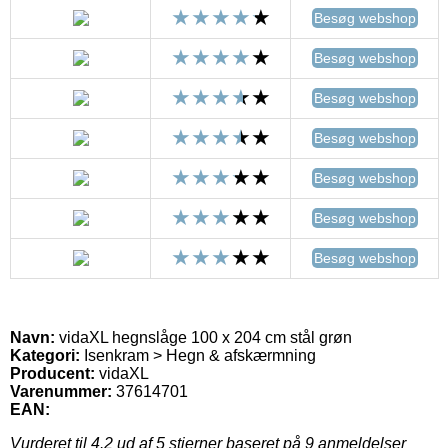
Besøg webshop
Besøg webshop
Besøg webshop
Besøg webshop
Besøg webshop
Besøg webshop
Besøg webshop
Navn:
vidaXL hegnslåge 100 x 204 cm stål grøn
Kategori:
Isenkram > Hegn & afskærmning
Producent:
vidaXL
Varenummer:
37614701
EAN:
Vurderet til
4.2
ud af 5 stjerner baseret på
9
anmeldelser