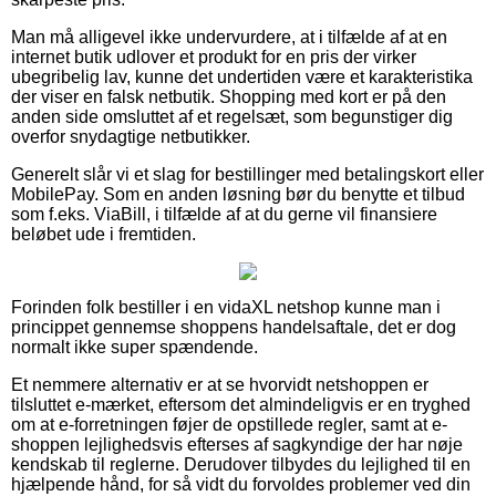
Man må alligevel ikke undervurdere, at i tilfælde af at en
internet butik udlover et produkt for en pris der virker
ubegribelig lav, kunne det undertiden være et karakteristika
der viser en falsk netbutik. Shopping med kort er på den
anden side omsluttet af et regelsæt, som begunstiger dig
overfor snydagtige netbutikker.
Generelt slår vi et slag for bestillinger med betalingskort eller
MobilePay. Som en anden løsning bør du benytte et tilbud
som f.eks. ViaBill, i tilfælde af at du gerne vil finansiere
beløbet ude i fremtiden.
Forinden folk bestiller i en vidaXL netshop kunne man i
princippet gennemse shoppens handelsaftale, det er dog
normalt ikke super spændende.
Et nemmere alternativ er at se hvorvidt netshoppen er
tilsluttet e-mærket, eftersom det almindeligvis er en tryghed
om at e-forretningen føjer de opstillede regler, samt at e-
shoppen lejlighedsvis efterses af sagkyndige der har nøje
kendskab til reglerne. Derudover tilbydes du lejlighed til en
hjælpende hånd, for så vidt du forvoldes problemer ved din