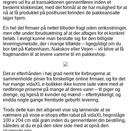
regnes ud fra at transaktionen gennemføres inden et
bestemt klokkeslæt, med det formål at de har mulighed for at
nå at få produktet på posthuset forinden de pakkeansatte
tager hjem.
En hel del firmaer på nettet tilbyder fragt uden omkostninger,
men ofte under forudsætning af at der aftages for et konkret
beløb. I øvrigt kunne man beslutte sig for den billigste
leveringsmetode, der i mange tilfælde – ligegyldigt om du
bor tæt på København, Nakskov eller Vejen – vil blive at få
fragtmanden til at levere varerne til en pakkeshop.
Det er efterhånden i høj grad nemt for forbrugerne at
sammenholde priser fra forskellige online firmaer, og for det
har mange vidaXL e-butikker ikke kunne lade være med at
nedbringe priserne på mange af deres varer – til piger og
drenge, og ligeså til kvinder og mænd – eftertrykkeligt, og
endda nogle gange frembyde gebyrfri levering.
Trods dette kan det alligevel vise sig lønnende at se
nærmere på visse e-shops efter rabat på vidaXL hegnslåge
100 x 204 cm stål grøn inden du gennemfører din bestilling,
således at du er på den sikre side med at opnå den
skarpeste pris.