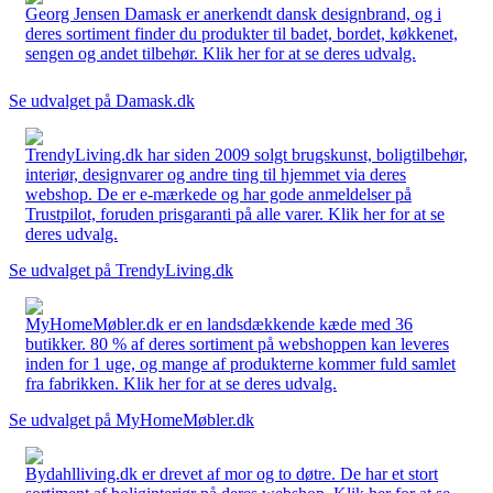
Georg Jensen Damask er anerkendt dansk designbrand, og i
deres sortiment finder du produkter til badet, bordet, køkkenet,
sengen og andet tilbehør. Klik her for at se deres udvalg.
Se udvalget på Damask.dk
TrendyLiving.dk har siden 2009 solgt brugskunst, boligtilbehør,
interiør, designvarer og andre ting til hjemmet via deres
webshop. De er e-mærkede og har gode anmeldelser på
Trustpilot, foruden prisgaranti på alle varer. Klik her for at se
deres udvalg.
Se udvalget på TrendyLiving.dk
MyHomeMøbler.dk er en landsdækkende kæde med 36
butikker. 80 % af deres sortiment på webshoppen kan leveres
inden for 1 uge, og mange af produkterne kommer fuld samlet
fra fabrikken. Klik her for at se deres udvalg.
Se udvalget på MyHomeMøbler.dk
Bydahlliving.dk er drevet af mor og to døtre. De har et stort