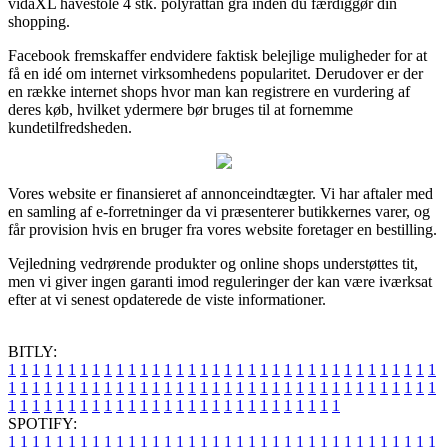
vidaXL havestole 4 stk. polyrattan grå inden du færdiggør din
shopping.
Facebook fremskaffer endvidere faktisk belejlige muligheder for at
få en idé om internet virksomhedens popularitet. Derudover er der
en række internet shops hvor man kan registrere en vurdering af
deres køb, hvilket ydermere bør bruges til at fornemme
kundetilfredsheden.
Vores website er finansieret af annonceindtægter. Vi har aftaler med
en samling af e-forretninger da vi præsenterer butikkernes varer, og
får provision hvis en bruger fra vores website foretager en bestilling.
Vejledning vedrørende produkter og online shops understøttes tit,
men vi giver ingen garanti imod reguleringer der kan være iværksat
efter at vi senest opdaterede de viste informationer.
BITLY:
1
1
1
1
1
1
1
1
1
1
1
1
1
1
1
1
1
1
1
1
1
1
1
1
1
1
1
1
1
1
1
1
1
1
1
1
1
1
1
1
1
1
1
1
1
1
1
1
1
1
1
1
1
1
1
1
1
1
1
1
1
1
1
1
1
1
1
1
1
1
1
1
1
1
1
1
1
1
1
1
1
1
1
1
1
1
1
1
1
1
1
1
1
1
1
1
1
1
1
1
SPOTIFY:
1
1
1
1
1
1
1
1
1
1
1
1
1
1
1
1
1
1
1
1
1
1
1
1
1
1
1
1
1
1
1
1
1
1
1
1