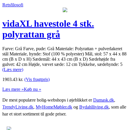
Retsfilosofi
vidaXL havestole 4 stk.
polyrattan grå
Farve: Grå Farve, pude: Grå Materiale: Polyrattan + pulverlakeret
stål Materiale, hynde: Stof (100 % polyester) Mål, stol: 57 x 44 x 88
cm (B x D x H) Sædemål: 44 x 43 cm (B x D) Sædehøjde fra
gulvet: 42 cm Højde, vævet sæde: 12 cm Tykkelse, sædehynde: 5
(Læs mere)
1903.43
kr.
(Vis fragtpris)
Læs mere »
Køb nu »
De mest populære bolig-webshops i øjeblikket er
Damask.dk
,
TrendyLiving.dk
,
MyHomeMøbler.dk
og
Bydahlliving.dk
, som alle
har et stort sortiment til gode priser.