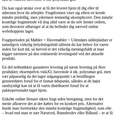
Du kan også tænke over at få det leveret hjem til dig eller til
adressen hvor du arbejder. Fragtformen viser sig oftest en kende
mindre prisbillig, men ydermere temmelig ukompliceret. Den mindst
kostelige fragtmetode vil dog altid være at du selv henter ordren,
som desværre afhænger af at du befinder dig nærved online
webshoppens lager.
Fragtperioden på Møbler > Havemøbler > Udendørs siddepladser er
naturligvis virkelig betydningsfuld såfremt du har behov for varen
inden for kort tid, så herved er det virkelig meningsfuldt at man
kigger nærmere på den estimerede leveringstid ved det aktuelle
produkt.
En del netbutikker garanterer levering på næste hverdag på flere
produkter, eksempelvis vidaXL havestole 4 stk. polyrattan grå, men
vær påpasselig da det tager udgangspunkt i at bestillingen
gennemføres forud for et fastsat tidspunkt, således at de højst
sandsynligt kan nå at få varen distribueret forud for at
pakkepersonalet tager hjem.
Enkelte online firmaer sikrer fragt uden beregning, men for det
meste afkræver det at der købes for en konkret pris. Alternativt
burde man foretrække den mindst kostelige fragtmulighed, som ofte
– hvad end man er nær Næstved, Brønderslev eller Billund – er at få