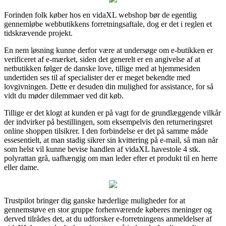
Forinden folk køber hos en vidaXL webshop bør de egentlig
gennemløbe webbutikkens forretningsaftale, dog er det i reglen et
tidskrævende projekt.
En nem løsning kunne derfor være at undersøge om e-butikken er
verificeret af e-mærket, siden det generelt er en angivelse af at
netbutikken følger de danske love, tillige med at hjemmesiden
undertiden ses til af specialister der er meget bekendte med
lovgivningen. Dette er desuden din mulighed for assistance, for så
vidt du møder dilemmaer ved dit køb.
Tillige er det klogt at kunden er på vagt for de grundlæggende vilkår
der indvirker på bestillingen, som eksempelvis den returneringsret
online shoppen tilsikrer. I den forbindelse er det på samme måde
essesentielt, at man stadig sikrer sin kvittering på e-mail, så man når
som helst vil kunne bevise handlen af vidaXL havestole 4 stk.
polyrattan grå, uafhængig om man leder efter et produkt til en herre
eller dame.
Trustpilot bringer dig ganske hæderlige muligheder for at
gennemstøve en stor gruppe forhenværende køberes meninger og
derved tilrådes det, at du udforsker e-forretningens anmeldelser af