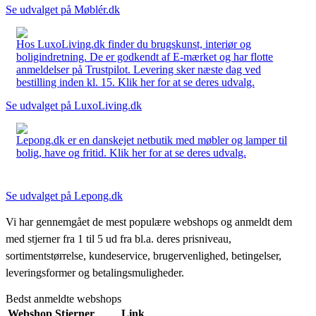
Se udvalget på Møblér.dk
Hos LuxoLiving.dk finder du brugskunst, interiør og
boligindretning. De er godkendt af E-mærket og har flotte
anmeldelser på Trustpilot. Levering sker næste dag ved
bestilling inden kl. 15. Klik her for at se deres udvalg.
Se udvalget på LuxoLiving.dk
Lepong.dk er en danskejet netbutik med møbler og lamper til
bolig, have og fritid. Klik her for at se deres udvalg.
Se udvalget på Lepong.dk
Vi har gennemgået de mest populære webshops og anmeldt dem
med stjerner fra 1 til 5 ud fra bl.a. deres prisniveau,
sortimentstørrelse, kundeservice, brugervenlighed, betingelser,
leveringsformer og betalingsmuligheder.
Bedst anmeldte webshops
Webshop
Stjerner
Link