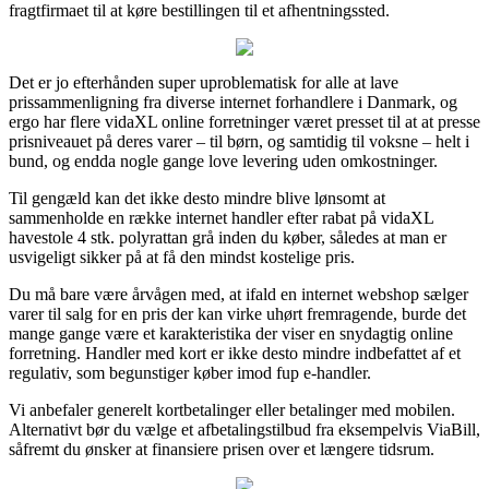
fragtfirmaet til at køre bestillingen til et afhentningssted.
Det er jo efterhånden super uproblematisk for alle at lave
prissammenligning fra diverse internet forhandlere i Danmark, og
ergo har flere vidaXL online forretninger været presset til at at presse
prisniveauet på deres varer – til børn, og samtidig til voksne – helt i
bund, og endda nogle gange love levering uden omkostninger.
Til gengæld kan det ikke desto mindre blive lønsomt at
sammenholde en række internet handler efter rabat på vidaXL
havestole 4 stk. polyrattan grå inden du køber, således at man er
usvigeligt sikker på at få den mindst kostelige pris.
Du må bare være årvågen med, at ifald en internet webshop sælger
varer til salg for en pris der kan virke uhørt fremragende, burde det
mange gange være et karakteristika der viser en snydagtig online
forretning. Handler med kort er ikke desto mindre indbefattet af et
regulativ, som begunstiger køber imod fup e-handler.
Vi anbefaler generelt kortbetalinger eller betalinger med mobilen.
Alternativt bør du vælge et afbetalingstilbud fra eksempelvis ViaBill,
såfremt du ønsker at finansiere prisen over et længere tidsrum.