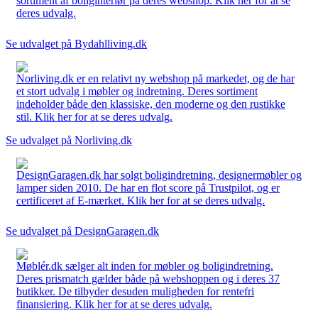
sortiment af boliginteriør på deres webshop. Klik her for at se
deres udvalg.
Se udvalget på Bydahlliving.dk
Norliving.dk er en relativt ny webshop på markedet, og de har
et stort udvalg i møbler og indretning. Deres sortiment
indeholder både den klassiske, den moderne og den rustikke
stil. Klik her for at se deres udvalg.
Se udvalget på Norliving.dk
DesignGaragen.dk har solgt boligindretning, designermøbler og
lamper siden 2010. De har en flot score på Trustpilot, og er
certificeret af E-mærket. Klik her for at se deres udvalg.
Se udvalget på DesignGaragen.dk
Møblér.dk sælger alt inden for møbler og boligindretning.
Deres prismatch gælder både på webshoppen og i deres 37
butikker. De tilbyder desuden muligheden for rentefri
finansiering. Klik her for at se deres udvalg.