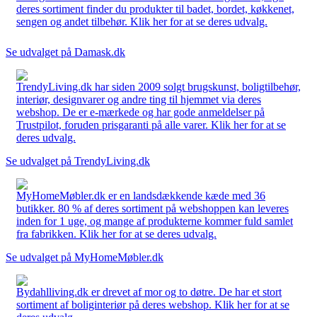
deres sortiment finder du produkter til badet, bordet, køkkenet,
sengen og andet tilbehør. Klik her for at se deres udvalg.
Se udvalget på Damask.dk
TrendyLiving.dk har siden 2009 solgt brugskunst, boligtilbehør,
interiør, designvarer og andre ting til hjemmet via deres
webshop. De er e-mærkede og har gode anmeldelser på
Trustpilot, foruden prisgaranti på alle varer. Klik her for at se
deres udvalg.
Se udvalget på TrendyLiving.dk
MyHomeMøbler.dk er en landsdækkende kæde med 36
butikker. 80 % af deres sortiment på webshoppen kan leveres
inden for 1 uge, og mange af produkterne kommer fuld samlet
fra fabrikken. Klik her for at se deres udvalg.
Se udvalget på MyHomeMøbler.dk
Bydahlliving.dk er drevet af mor og to døtre. De har et stort
sortiment af boliginteriør på deres webshop. Klik her for at se