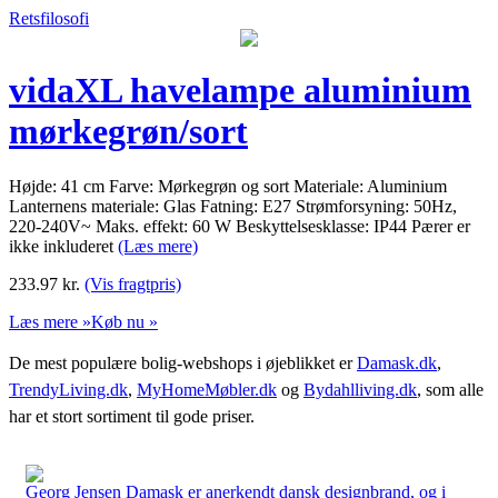
Retsfilosofi
vidaXL havelampe aluminium
mørkegrøn/sort
Højde: 41 cm Farve: Mørkegrøn og sort Materiale: Aluminium
Lanternens materiale: Glas Fatning: E27 Strømforsyning: 50Hz,
220-240V~ Maks. effekt: 60 W Beskyttelsesklasse: IP44 Pærer er
ikke inkluderet
(Læs mere)
233.97
kr.
(Vis fragtpris)
Læs mere »
Køb nu »
De mest populære bolig-webshops i øjeblikket er
Damask.dk
,
TrendyLiving.dk
,
MyHomeMøbler.dk
og
Bydahlliving.dk
, som alle
har et stort sortiment til gode priser.
Georg Jensen Damask er anerkendt dansk designbrand, og i