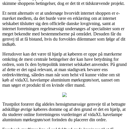
skimme shoppens betingelser, dog er det tit et tidskrævende projekt.
Et nemt alternativ er at undersøge hvorvidt internet shoppen er e-
mærket medlem, da det burde være en erklæring om at internet
selskabet tilslutter sig den officielle danske lovgivning, samt at
internet forretningen regelmæssigt undersøges af specialister som er
meget bekendte med bestemmelserne på området. Desuden får du
genvej til at få bistand, hvis du forvoldes dilemmaer som følge af dit
indkøb.
Herudover kan det være til hjælp at køberen er oppe på mærkerne
omkring de mest centrale betingelser der kan have betydning for
ordren, som fx den byttepolitik internet selskabet anvender. På grund
af dette er det også relevant, at man stadigvæk bevarer ens
ordrekvittering, således man når som helst vil kunne vidne om sit
køb af vidaXL havelampe aluminium mørkegrøn/sort, uanset om
man søger et produkt til en kvinde eller mand.
Trustpilot forærer dig aldeles hensigtsmæssige genveje til at betragte
adskillige øvrige køberes domme og af den grund er det en hjælp, at
du studerer online forretningens vurderinger af vidaXL havelampe
aluminium mørkegrøn/sort forinden du placerer din ordre.