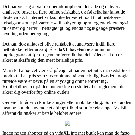
Det har vist sig at være super ukompliceret for alle og enhver at
analysere priser på flere online selskaber, og følgelig har langt de
fleste vidaXL internet virksomheder været nødt til at nedskære
udsalgspriserne på varerne – til babyer og børn, og endvidere også
til damer og herrer – betragteligt, og endda nogle gange præstere
levering uden beregning.
Det kan dog alligevel blive rentabelt at analysere indtil flere
netbutikker efter udsalg på vidaXL havelampe aluminium
mørkegrøn/sort før du gennemfører din handel, således at du er
sikret at skaffe sig den mest betalelige pris.
Man skal alligevel være så påvagt, at når en netbutik markedsfører et
produkt til en pris som virker himmelråbende billig, bør det i nogle
tilfælde være et bevis på en snydagtig online forretning.
Kortbetalinger er på den anden side omsluttet af et reglement, der
sikrer dig overfor fup online outlets.
Generelt tilråder vi kortbetalinger eller mobilbetaling. Som en anden
løsning kan du anvende et afdragstilbud som for eksempel ViaBill,
såfremt du ønsker at betale beløbet senere.
Inden nogen shopper på en vidaXL internet butik kan man de facto