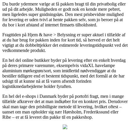
Du burde ydermere vælge at få pakken bragt til din privatbolig eller
ud på dit arbejde. Muligheden er godt nok en kende mere pebret,
men ligeledes super gnidningsløs. Den mest prisbevidste mulighed
for levering er uden tvivl at hente pakken selv, som jo beroer på at
du bor i kort afstand af internet firmaets tilholdssted.
Fragttiden på Hjem & have > Belysning er super aktuel i tilfælde af
at du har brug for pakken inden for kort tid, så herved er det helt
vigtigt at du dobbelttjekker det estimerede leveringstidspunkt ved det
vedkommende produkt.
En hel del online butikker byder på levering efter en enkelt hverdag
på deres primære varenumre, eksempelvis vidaXL havelampe
aluminium mørkegrøn/sort, som imidlertid nødvendiggør at du
bestiller tidligere end et bestemt tidspunkt, med det formål at de har
udsigt til at kunne nå at få varen afsendt forinden
logistikmedarbejderne holder fyraften.
En hel del e-shops i Danmark byder på portofri fragt, men i mange
tilfælde afkræver det at man indkøber for en konkret pris. Derudover
skal man tage den prisbilligste metode til levering, hvilket oftest –
uanset om man opholder sig nær Hørsholm, Frederikssund eller
Ribe – er at få leveret din pakke til en pakkeshop.