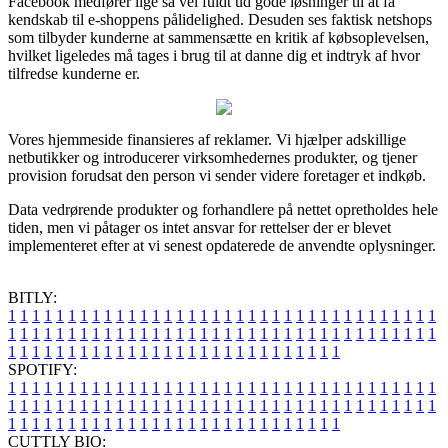
Facebook medfører lige så vel fuldt ud gode løsninger til at få
kendskab til e-shoppens pålidelighed. Desuden ses faktisk netshops
som tilbyder kunderne at sammensætte en kritik af købsoplevelsen,
hvilket ligeledes må tages i brug til at danne dig et indtryk af hvor
tilfredse kunderne er.
Vores hjemmeside finansieres af reklamer. Vi hjælper adskillige
netbutikker og introducerer virksomhedernes produkter, og tjener
provision forudsat den person vi sender videre foretager et indkøb.
Data vedrørende produkter og forhandlere på nettet opretholdes hele
tiden, men vi påtager os intet ansvar for rettelser der er blevet
implementeret efter at vi senest opdaterede de anvendte oplysninger.
BITLY:
1
1
1
1
1
1
1
1
1
1
1
1
1
1
1
1
1
1
1
1
1
1
1
1
1
1
1
1
1
1
1
1
1
1
1
1
1
1
1
1
1
1
1
1
1
1
1
1
1
1
1
1
1
1
1
1
1
1
1
1
1
1
1
1
1
1
1
1
1
1
1
1
1
1
1
1
1
1
1
1
1
1
1
1
1
1
1
1
1
1
1
1
1
1
1
1
1
1
1
1
SPOTIFY:
1
1
1
1
1
1
1
1
1
1
1
1
1
1
1
1
1
1
1
1
1
1
1
1
1
1
1
1
1
1
1
1
1
1
1
1
1
1
1
1
1
1
1
1
1
1
1
1
1
1
1
1
1
1
1
1
1
1
1
1
1
1
1
1
1
1
1
1
1
1
1
1
1
1
1
1
1
1
1
1
1
1
1
1
1
1
1
1
1
1
1
1
1
1
1
1
1
1
1
1
CUTTLY BIO: