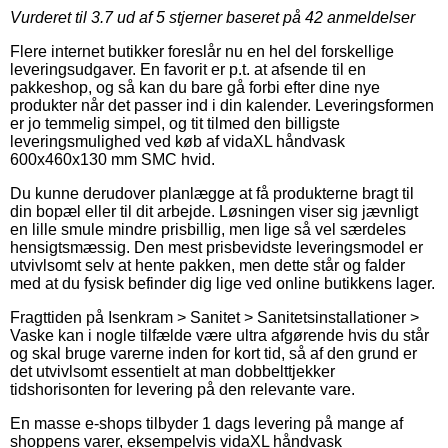
Vurderet til
3.7
ud af 5 stjerner baseret på
42
anmeldelser
Flere internet butikker foreslår nu en hel del forskellige
leveringsudgaver. En favorit er p.t. at afsende til en
pakkeshop, og så kan du bare gå forbi efter dine nye
produkter når det passer ind i din kalender. Leveringsformen
er jo temmelig simpel, og tit tilmed den billigste
leveringsmulighed ved køb af vidaXL håndvask
600x460x130 mm SMC hvid.
Du kunne derudover planlægge at få produkterne bragt til
din bopæl eller til dit arbejde. Løsningen viser sig jævnligt
en lille smule mindre prisbillig, men lige så vel særdeles
hensigtsmæssig. Den mest prisbevidste leveringsmodel er
utvivlsomt selv at hente pakken, men dette står og falder
med at du fysisk befinder dig lige ved online butikkens lager.
Fragttiden på Isenkram > Sanitet > Sanitetsinstallationer >
Vaske kan i nogle tilfælde være ultra afgørende hvis du står
og skal bruge varerne inden for kort tid, så af den grund er
det utvivlsomt essentielt at man dobbelttjekker
tidshorisonten for levering på den relevante vare.
En masse e-shops tilbyder 1 dags levering på mange af
shoppens varer, eksempelvis vidaXL håndvask