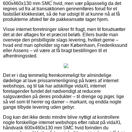
600x460x130 mm SMC hvid, men vær påpasselig da det
regnes ud fra at transaktionen gennemføres forud for et
fastslået klokkeslæt, så de har udsigt til at kunne nå at få
produkterne afsted før de pakkeansatte tager hjem.
Visse internet forretninger sikrer fri fragt, men tit forudsætter
det at der aftages for et præcist beløb. Ellers burde man
overveje den prisbilligste slags levering, hvilket gerne –
hvad end man opholder sig nær København, Frederikssund
eller Assens – vil være at få bragt bestillingen til et
afhentningssted.
Det er i dag temmelig fremkommeligt for almindelige
dødelige at lave prissammenligning på tværs af internet
webshops, og til tak har adskillige vidaXL internet
foretagender fundet det nødvendigt at reducere
salgsværdien på deres produkter – til drenge og piger, lige
så vel som til herrer og damer – markant, og endda nogle
gange tilbyde levering uden gebyr.
Dog kan det ikke desto mindre blive nyttigt at kontrollere
nogle forskellige internet webshops efter rabat på vidaXL
håndvask 600x460x130 mm SMC hvid forinden du