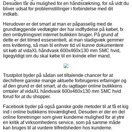
Desuden får du mulighed for en håndsrækning, for så vidt du
bliver udsat for problemstillinger i forbindelse med dit
indkøb.
Herudover er det smart at man er påpasselig med de
grundlæggende vedtægter der har indflydelse på købet, fx
den ombytningsret internet butikken bruger. På grund af
dette er det tilmed essesentielt, at man stadigvæk gemmer
ens kvittering, så man til enhver tid vil kunne dokumentere
sit køb af vidaXL håndvask 600x460x130 mm SMC hvid,
ligegyldigt om du skal købe til en kvinde eller mand.
Trustpilot byder på sådan set tiltalende chancer for at
dechifrere ganske mange aktuelle forbrugeres erfaringer og
af den grund er det smart, at du iagttager online butikkens
omtaler af vidaXL håndvask 600x460x130 mm SMC hvid
forud for at du shopper.
Facebook byder på også ganske gode metoder til at få et kig
ind i online butikkens troværdighed. Desuden er der en del
online forretninger som giver kunderne mulighed for at ytre
en kritik af virksomhedens service, som på samme måde
kan bruges til at vurdere tilfredsheden hos kunderne.