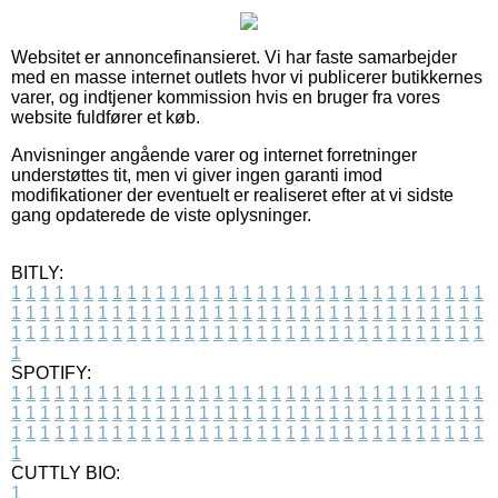
Websitet er annoncefinansieret. Vi har faste samarbejder
med en masse internet outlets hvor vi publicerer butikkernes
varer, og indtjener kommission hvis en bruger fra vores
website fuldfører et køb.
Anvisninger angående varer og internet forretninger
understøttes tit, men vi giver ingen garanti imod
modifikationer der eventuelt er realiseret efter at vi sidste
gang opdaterede de viste oplysninger.
BITLY:
1
1
1
1
1
1
1
1
1
1
1
1
1
1
1
1
1
1
1
1
1
1
1
1
1
1
1
1
1
1
1
1
1
1
1
1
1
1
1
1
1
1
1
1
1
1
1
1
1
1
1
1
1
1
1
1
1
1
1
1
1
1
1
1
1
1
1
1
1
1
1
1
1
1
1
1
1
1
1
1
1
1
1
1
1
1
1
1
1
1
1
1
1
1
1
1
1
1
1
1
SPOTIFY:
1
1
1
1
1
1
1
1
1
1
1
1
1
1
1
1
1
1
1
1
1
1
1
1
1
1
1
1
1
1
1
1
1
1
1
1
1
1
1
1
1
1
1
1
1
1
1
1
1
1
1
1
1
1
1
1
1
1
1
1
1
1
1
1
1
1
1
1
1
1
1
1
1
1
1
1
1
1
1
1
1
1
1
1
1
1
1
1
1
1
1
1
1
1
1
1
1
1
1
1
CUTTLY BIO:
1