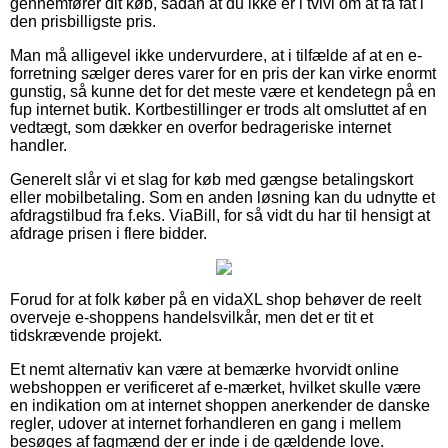
gennemfører dit køb, sådan at du ikke er i tvivl om at få fat i
den prisbilligste pris.
Man må alligevel ikke undervurdere, at i tilfælde af at en e-
forretning sælger deres varer for en pris der kan virke enormt
gunstig, så kunne det for det meste være et kendetegn på en
fup internet butik. Kortbestillinger er trods alt omsluttet af en
vedtægt, som dækker en overfor bedrageriske internet
handler.
Generelt slår vi et slag for køb med gængse betalingskort
eller mobilbetaling. Som en anden løsning kan du udnytte et
afdragstilbud fra f.eks. ViaBill, for så vidt du har til hensigt at
afdrage prisen i flere bidder.
Forud for at folk køber på en vidaXL shop behøver de reelt
overveje e-shoppens handelsvilkår, men det er tit et
tidskrævende projekt.
Et nemt alternativ kan være at bemærke hvorvidt online
webshoppen er verificeret af e-mærket, hvilket skulle være
en indikation om at internet shoppen anerkender de danske
regler, udover at internet forhandleren en gang i mellem
besøges af fagmænd der er inde i de gældende love.