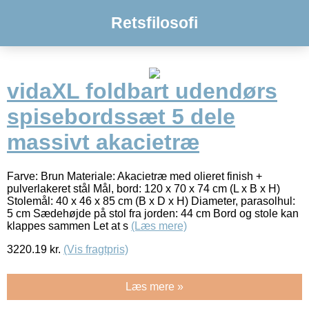
Retsfilosofi
vidaXL foldbart udendørs
spisebordssæt 5 dele
massivt akacietræ
Farve: Brun Materiale: Akacietræ med olieret finish +
pulverlakeret stål Mål, bord: 120 x 70 x 74 cm (L x B x H)
Stolemål: 40 x 46 x 85 cm (B x D x H) Diameter, parasolhul:
5 cm Sædehøjde på stol fra jorden: 44 cm Bord og stole kan
klappes sammen Let at s
(Læs mere)
3220.19
kr.
(Vis fragtpris)
Læs mere »