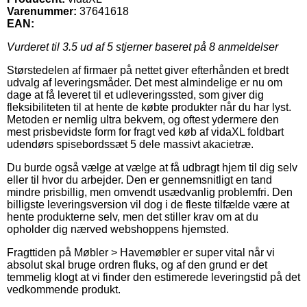
Varenummer:
37641618
EAN:
Vurderet til
3.5
ud af 5 stjerner baseret på
8
anmeldelser
Størstedelen af firmaer på nettet giver efterhånden et bredt
udvalg af leveringsmåder. Det mest almindelige er nu om
dage at få leveret til et udleveringssted, som giver dig
fleksibiliteten til at hente de købte produkter når du har lyst.
Metoden er nemlig ultra bekvem, og oftest ydermere den
mest prisbevidste form for fragt ved køb af vidaXL foldbart
udendørs spisebordssæt 5 dele massivt akacietræ.
Du burde også vælge at vælge at få udbragt hjem til dig selv
eller til hvor du arbejder. Den er gennemsnitligt en tand
mindre prisbillig, men omvendt usædvanlig problemfri. Den
billigste leveringsversion vil dog i de fleste tilfælde være at
hente produkterne selv, men det stiller krav om at du
opholder dig nærved webshoppens hjemsted.
Fragttiden på Møbler > Havemøbler er super vital når vi
absolut skal bruge ordren fluks, og af den grund er det
temmelig klogt at vi finder den estimerede leveringstid på det
vedkommende produkt.