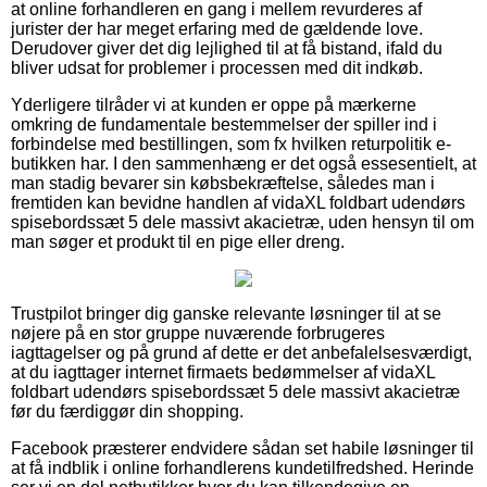
at online forhandleren en gang i mellem revurderes af
jurister der har meget erfaring med de gældende love.
Derudover giver det dig lejlighed til at få bistand, ifald du
bliver udsat for problemer i processen med dit indkøb.
Yderligere tilråder vi at kunden er oppe på mærkerne
omkring de fundamentale bestemmelser der spiller ind i
forbindelse med bestillingen, som fx hvilken returpolitik e-
butikken har. I den sammenhæng er det også essesentielt, at
man stadig bevarer sin købsbekræftelse, således man i
fremtiden kan bevidne handlen af vidaXL foldbart udendørs
spisebordssæt 5 dele massivt akacietræ, uden hensyn til om
man søger et produkt til en pige eller dreng.
Trustpilot bringer dig ganske relevante løsninger til at se
nøjere på en stor gruppe nuværende forbrugeres
iagttagelser og på grund af dette er det anbefalelsesværdigt,
at du iagttager internet firmaets bedømmelser af vidaXL
foldbart udendørs spisebordssæt 5 dele massivt akacietræ
før du færdiggør din shopping.
Facebook præsterer endvidere sådan set habile løsninger til
at få indblik i online forhandlerens kundetilfredshed. Herinde