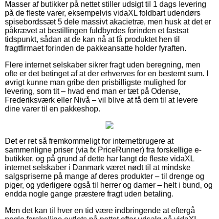
Masser af butikker på nettet stiller udsigt til 1 dags levering
på de fleste varer, eksempelvis vidaXL foldbart udendørs
spisebordssæt 5 dele massivt akacietræ, men husk at det er
påkrævet at bestillingen fuldbyrdes forinden et fastsat
tidspunkt, sådan at de kan nå at få produktet hen til
fragtfirmaet forinden de pakkeansatte holder fyraften.
Flere internet selskaber sikrer fragt uden beregning, men
ofte er det betinget af at der erhverves for en bestemt sum. I
øvrigt kunne man gribe den prisbilligste mulighed for
levering, som tit – hvad end man er tæt på Odense,
Frederiksværk eller Nivå – vil blive at få dem til at levere
dine varer til en pakkeshop.
Det er ret så fremkommeligt for internetbrugere at
sammenligne priser (via fx PriceRunner) fra forskellige e-
butikker, og på grund af dette har langt de fleste vidaXL
internet selskaber i Danmark været nødt til at mindske
salgspriserne på mange af deres produkter – til drenge og
piger, og yderligere også til herrer og damer – helt i bund, og
endda nogle gange præstere fragt uden betaling.
Men det kan til hver en tid være indbringende at eftergå