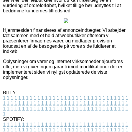
ser vi en del netbutikker hvor du kan tilkendegive en
vurdering af ordreforløbet, hvilket tillige bør udnyttes til at
bedømme kundernes tilfredshed.
Hjemmesiden finansieres af annonceindtægter. Vi arbejder
tæt sammen med et hold af webbutikker eftersom vi
præsenterer firmaernes varer, og modtager provision
forudsat en af de besøgende på vores side fuldfører et
indkøb.
Oplysninger om varer og internet virksomheder ajourføres
ofte, men vi giver ingen garanti imod modifikationer der er
implementeret siden vi nyligst opdaterede de viste
oplysninger.
BITLY:
1
1
1
1
1
1
1
1
1
1
1
1
1
1
1
1
1
1
1
1
1
1
1
1
1
1
1
1
1
1
1
1
1
1
1
1
1
1
1
1
1
1
1
1
1
1
1
1
1
1
1
1
1
1
1
1
1
1
1
1
1
1
1
1
1
1
1
1
1
1
1
1
1
1
1
1
1
1
1
1
1
1
1
1
1
1
1
1
1
1
1
1
1
1
1
1
1
1
1
1
SPOTIFY:
1
1
1
1
1
1
1
1
1
1
1
1
1
1
1
1
1
1
1
1
1
1
1
1
1
1
1
1
1
1
1
1
1
1
1
1
1
1
1
1
1
1
1
1
1
1
1
1
1
1
1
1
1
1
1
1
1
1
1
1
1
1
1
1
1
1