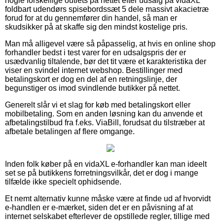
nogle forskellige outlets på nettet efter udsalg på vidaXL
foldbart udendørs spisebordssæt 5 dele massivt akacietræ
forud for at du gennemfører din handel, så man er
skudsikker på at skaffe sig den mindst kostelige pris.
Man må alligevel være så påpasselig, at hvis en online shop
forhandler bedst i test varer for en udsalgspris der er
usædvanlig tiltalende, bør det tit være et karakteristika der
viser en svindel internet webshop. Bestillinger med
betalingskort er dog en del af en retningslinje, der
begunstiger os imod svindlende butikker på nettet.
Generelt slår vi et slag for køb med betalingskort eller
mobilbetaling. Som en anden løsning kan du anvende et
afbetalingstilbud fra f.eks. ViaBill, forudsat du tilstræber at
afbetale betalingen af flere omgange.
Inden folk køber på en vidaXL e-forhandler kan man ideelt
set se på butikkens forretningsvilkår, det er dog i mange
tilfælde ikke specielt ophidsende.
Et nemt alternativ kunne måske være at finde ud af hvorvidt
e-handlen er e-mærket, siden det er en påvisning af at
internet selskabet efterlever de opstillede regler, tillige med