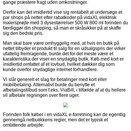
gange præstere fragt uden omkostninger.
Derfor kan det imidlertid vise sig rentabelt at undersøge et
par shops på nettet efter rabatkoder på vidaXL elektrisk
malersprøjte med 3 dysestørrelser 500 W 800 ml forinden du
færdiggør din shopping, så man er skråsikker på at skaffe
sig den bedste pris.
Man skal bare være omhyggelig med, at hvis en butik på
nettet tilbyder et produkt til salg for en udsalgspris der virker
ufattelig fremragende, burde det for det meste være et
karakteristika der viser en snydagtig butik. Køb med kort er
imidlertid omfattet af et lovbud, hvilket dækker dig som
kunde overfor snydagtige internet forhandlere.
Vi slår generelt et slag for betalinger med kort eller
mobilbetaling. Alternativt burde du benytte et
afbetalingstilbud som f.eks. ViaBill, i tilfælde af at du hellere
vil afbetale regningen over flere uger.
Forinden folk køber i en vidaXL e-forretning kan de egentlig
gennemgå netbutikkens regler, men det er typisk et
omfattende arbejde.