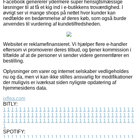
Facebook genererer ydermere super hensigtsmæssige
løsninger til at få et kig ind i e-butikkens troværdighed. I
øvrigt ser vi mange shops på nettet hvor kunder kan
nedfælde en bedømmelse af deres køb, som også burde
anvendes til vurdering af kundetilfredsheden.
Websitet er reklamefinansieret. Vi hjælper flere e-handler
eftersom vi promoverer deres tilbud, og tjener kommission i
tilfælde af at de personer vi sender videre gennemfører en
bestilling.
Oplysninger om varer og internet selskaber vedligeholdes
nu og da, men vi kan ikke stilles ansvarlig for modifikationer
der muligvis er iværksat siden nyligste opdatering af
hjemmesidens data.
jxflea.com
BITLY:
1
1
1
1
1
1
1
1
1
1
1
1
1
1
1
1
1
1
1
1
1
1
1
1
1
1
1
1
1
1
1
1
1
1
1
1
1
1
1
1
1
1
1
1
1
1
1
1
1
1
1
1
1
1
1
1
1
1
1
1
1
1
1
1
1
1
1
1
1
1
1
1
1
1
1
1
1
1
1
1
1
1
1
1
1
1
1
1
1
1
1
1
1
1
1
1
1
1
1
1
SPOTIFY:
1
1
1
1
1
1
1
1
1
1
1
1
1
1
1
1
1
1
1
1
1
1
1
1
1
1
1
1
1
1
1
1
1