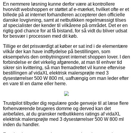
En nemmere løsning kunne derfor være at kontrollere
hvorvidt webshoppen er støttet af e-mærket, hvilket ofte er et
billede på at internet forhandleren accepterer den officielle
danske lovgivning, samt at netbutikken regelmæssigt tilses
af specialister der kender til vilkårene på området. Det er en
rigtig god chance for at få bistand, for så vidt du bliver udsat
for besvær i processen med dit køb.
Tillige er det prisværdigt at køber er sat ind i de elementære
vilkår der kan have indflydelse på bestillingen, som
eksempelvis den ombytningsret internet shoppen lover. I den
forbindelse er det virkelig afgørende, at man til enhver tid
sikrer sin kvittering, så man fremadrettet vil kunne eftervise
bestillingen af vidaXL elektrisk malersprøjte med 3
dysestørrelser 500 W 800 ml, uafhængig om man leder efter
en vare til en dame eller herre.
Trustpilot tilbyder dig regulære gode genveje til at læse flere
forhenværende brugeres domme og derved kan det
anbefales, at du gransker netbutikkens ratings af vidaXL
elektrisk malersprøjte med 3 dysestørrelser 500 W 800 ml
inden du handler.