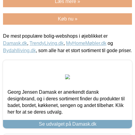
Læs mere »
Køb nu »
De mest populære bolig-webshops i øjeblikket er
Damask.dk
,
TrendyLiving.dk
,
MyHomeMøbler.dk
og
Bydahlliving.dk
, som alle har et stort sortiment til gode priser.
Georg Jensen Damask er anerkendt dansk
designbrand, og i deres sortiment finder du produkter til
badet, bordet, køkkenet, sengen og andet tilbehør. Klik
her for at se deres udvalg.
Se udvalget på Damask.dk