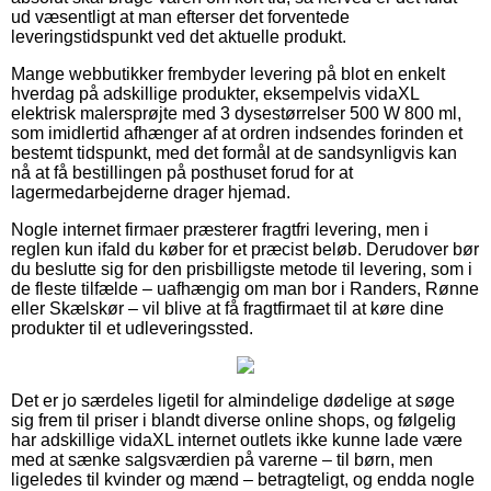
ud væsentligt at man efterser det forventede
leveringstidspunkt ved det aktuelle produkt.
Mange webbutikker frembyder levering på blot en enkelt
hverdag på adskillige produkter, eksempelvis vidaXL
elektrisk malersprøjte med 3 dysestørrelser 500 W 800 ml,
som imidlertid afhænger af at ordren indsendes forinden et
bestemt tidspunkt, med det formål at de sandsynligvis kan
nå at få bestillingen på posthuset forud for at
lagermedarbejderne drager hjemad.
Nogle internet firmaer præsterer fragtfri levering, men i
reglen kun ifald du køber for et præcist beløb. Derudover bør
du beslutte sig for den prisbilligste metode til levering, som i
de fleste tilfælde – uafhængig om man bor i Randers, Rønne
eller Skælskør – vil blive at få fragtfirmaet til at køre dine
produkter til et udleveringssted.
Det er jo særdeles ligetil for almindelige dødelige at søge
sig frem til priser i blandt diverse online shops, og følgelig
har adskillige vidaXL internet outlets ikke kunne lade være
med at sænke salgsværdien på varerne – til børn, men
ligeledes til kvinder og mænd – betragteligt, og endda nogle