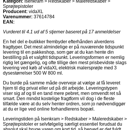
Kategori:
Isenkram > Redskaber > Maleredskaber >
Sprøjtepistoler
Producent:
vidaXL
Varenummer:
37614784
EAN:
Vurderet til
4.1
ud af 5 stjerner baseret på
17
anmeldelser
En hel del e-butikker frembyder efterhånden alverdens
fragttyper. Det mest almindelige er på nuværende tidspunkt
levering til en pakkeshop, som gør at du kan hente din
bestilling på et valgfrit tidspunkt. Leveringsformen er nemlig
rigtig let gængelig, og ofte tillige den mest prisbevidste slags
levering ved køb af vidaXL elektrisk malersprøjte med 3
dysestørrelser 500 W 800 ml.
Du burde på samme måde overveje at vælge at få leveret
hjem til dig privat eller ud på dit arbejde. Leveringstypen
viser sig af og til en tand mere pebret, men omvendt ret så
smart. Den mindst kostelige fragtform vil dog i de fleste
tilfælde være at du selv henter ordren, som jo nødvendiggør
at du er lige ved online forhandlerens bopæl.
Leveringstiden på Isenkram > Redskaber > Maleredskaber >
Sprøjtepistoler er selvfølgelig særligt essentiel forudsat du
absolut skal bruge varen om kort tid, så herved er det fuldt