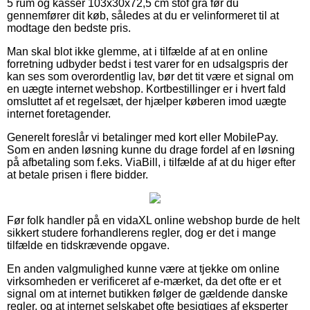
5 rum og kasser 103x30x72,5 cm stof grå før du
gennemfører dit køb, således at du er velinformeret til at
modtage den bedste pris.
Man skal blot ikke glemme, at i tilfælde af at en online
forretning udbyder bedst i test varer for en udsalgspris der
kan ses som overordentlig lav, bør det tit være et signal om
en uægte internet webshop. Kortbestillinger er i hvert fald
omsluttet af et regelsæt, der hjælper køberen imod uægte
internet foretagender.
Generelt foreslår vi betalinger med kort eller MobilePay.
Som en anden løsning kunne du drage fordel af en løsning
på afbetaling som f.eks. ViaBill, i tilfælde af at du higer efter
at betale prisen i flere bidder.
Før folk handler på en vidaXL online webshop burde de helt
sikkert studere forhandlerens regler, dog er det i mange
tilfælde en tidskrævende opgave.
En anden valgmulighed kunne være at tjekke om online
virksomheden er verificeret af e-mærket, da det ofte er et
signal om at internet butikken følger de gældende danske
regler, og at internet selskabet ofte besigtiges af eksperter