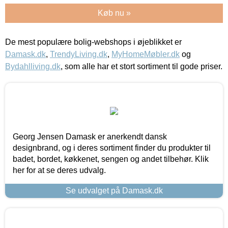
Køb nu »
De mest populære bolig-webshops i øjeblikket er
Damask.dk
,
TrendyLiving.dk
,
MyHomeMøbler.dk
og
Bydahlliving.dk
, som alle har et stort sortiment til gode priser.
Georg Jensen Damask er anerkendt dansk
designbrand, og i deres sortiment finder du produkter til
badet, bordet, køkkenet, sengen og andet tilbehør. Klik
her for at se deres udvalg.
Se udvalget på Damask.dk