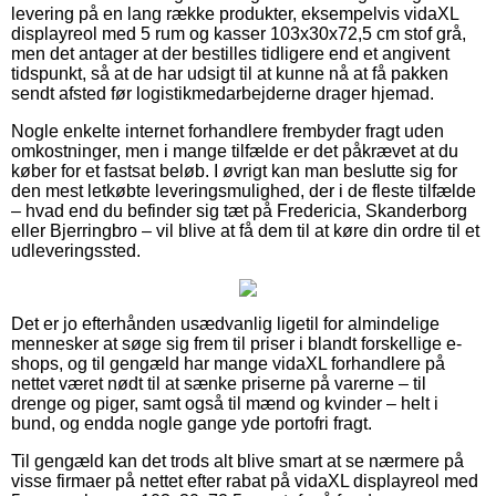
levering på en lang række produkter, eksempelvis vidaXL
displayreol med 5 rum og kasser 103x30x72,5 cm stof grå,
men det antager at der bestilles tidligere end et angivent
tidspunkt, så at de har udsigt til at kunne nå at få pakken
sendt afsted før logistikmedarbejderne drager hjemad.
Nogle enkelte internet forhandlere frembyder fragt uden
omkostninger, men i mange tilfælde er det påkrævet at du
køber for et fastsat beløb. I øvrigt kan man beslutte sig for
den mest letkøbte leveringsmulighed, der i de fleste tilfælde
– hvad end du befinder sig tæt på Fredericia, Skanderborg
eller Bjerringbro – vil blive at få dem til at køre din ordre til et
udleveringssted.
Det er jo efterhånden usædvanlig ligetil for almindelige
mennesker at søge sig frem til priser i blandt forskellige e-
shops, og til gengæld har mange vidaXL forhandlere på
nettet været nødt til at sænke priserne på varerne – til
drenge og piger, samt også til mænd og kvinder – helt i
bund, og endda nogle gange yde portofri fragt.
Til gengæld kan det trods alt blive smart at se nærmere på
visse firmaer på nettet efter rabat på vidaXL displayreol med