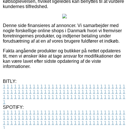
købsoplevelsen, hvilket ligeledes kan benyttes til at vurdere
kundernes tilfredshed.
Denne side finansieres af annoncer. Vi samarbejder med
nogle forskellige online shops i Danmark hvori vi fremviser
forretningernes produkter, og indtjener betaling under
forudsætning af at en af vores brugere fuldfører et indkøb.
Fakta angående produkter og butikker på nettet opdateres
tit, men vi ønsker ikke at tage ansvar for modifikationer der
kan være lavet efter sidste opdatering af de viste
informationer.
BITLY:
1
1
1
1
1
1
1
1
1
1
1
1
1
1
1
1
1
1
1
1
1
1
1
1
1
1
1
1
1
1
1
1
1
1
1
1
1
1
1
1
1
1
1
1
1
1
1
1
1
1
1
1
1
1
1
1
1
1
1
1
1
1
1
1
1
1
1
1
1
1
1
1
1
1
1
1
1
1
1
1
1
1
1
1
1
1
1
1
1
1
1
1
1
1
1
1
1
1
1
1
SPOTIFY:
1
1
1
1
1
1
1
1
1
1
1
1
1
1
1
1
1
1
1
1
1
1
1
1
1
1
1
1
1
1
1
1
1
1
1
1
1
1
1
1
1
1
1
1
1
1
1
1
1
1
1
1
1
1
1
1
1
1
1
1
1
1
1
1
1
1
1
1
1
1
1
1
1
1
1
1
1
1
1
1
1
1
1
1
1
1
1
1
1
1
1
1
1
1
1
1
1
1
1
1