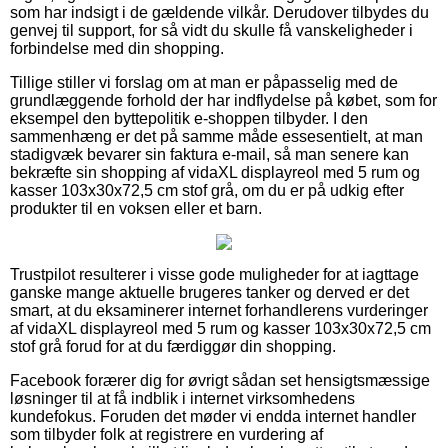
som har indsigt i de gældende vilkår. Derudover tilbydes du
genvej til support, for så vidt du skulle få vanskeligheder i
forbindelse med din shopping.
Tillige stiller vi forslag om at man er påpasselig med de
grundlæggende forhold der har indflydelse på købet, som for
eksempel den byttepolitik e-shoppen tilbyder. I den
sammenhæng er det på samme måde essesentielt, at man
stadigvæk bevarer sin faktura e-mail, så man senere kan
bekræfte sin shopping af vidaXL displayreol med 5 rum og
kasser 103x30x72,5 cm stof grå, om du er på udkig efter
produkter til en voksen eller et barn.
Trustpilot resulterer i visse gode muligheder for at iagttage
ganske mange aktuelle brugeres tanker og derved er det
smart, at du eksaminerer internet forhandlerens vurderinger
af vidaXL displayreol med 5 rum og kasser 103x30x72,5 cm
stof grå forud for at du færdiggør din shopping.
Facebook forærer dig for øvrigt sådan set hensigtsmæssige
løsninger til at få indblik i internet virksomhedens
kundefokus. Foruden det møder vi endda internet handler
som tilbyder folk at registrere en vurdering af