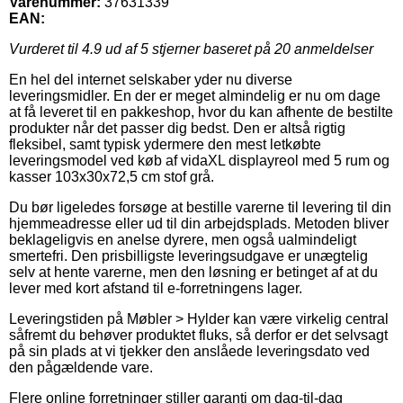
Varenummer:
37631339
EAN:
Vurderet til
4.9
ud af 5 stjerner baseret på
20
anmeldelser
En hel del internet selskaber yder nu diverse
leveringsmidler. En der er meget almindelig er nu om dage
at få leveret til en pakkeshop, hvor du kan afhente de bestilte
produkter når det passer dig bedst. Den er altså rigtig
fleksibel, samt typisk ydermere den mest letkøbte
leveringsmodel ved køb af vidaXL displayreol med 5 rum og
kasser 103x30x72,5 cm stof grå.
Du bør ligeledes forsøge at bestille varerne til levering til din
hjemmeadresse eller ud til din arbejdsplads. Metoden bliver
beklageligvis en anelse dyrere, men også ualmindeligt
smertefri. Den prisbilligste leveringsudgave er unægtelig
selv at hente varerne, men den løsning er betinget af at du
lever med kort afstand til e-forretningens lager.
Leveringstiden på Møbler > Hylder kan være virkelig central
såfremt du behøver produktet fluks, så derfor er det selvsagt
på sin plads at vi tjekker den anslåede leveringsdato ved
den pågældende vare.
Flere online forretninger stiller garanti om dag-til-dag