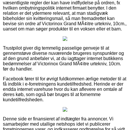
væsentligste regler der kan have indflydelse på ordren, fx
hvilken ombytningspolitik internet firmaet benytter. I den
relation er det ydermere relevant, at man stadigvæk
bibeholder sin kvitteringsmail, så man fremadrettet kan
bevise sin ordre af Victorinox Grand MÃ¢itre urtekniv, 10cm.,
uanset om man søger produkter til en voksen eller et barn.
Trustpilot giver dig temmelig passelige genveje til at
gennemstøve diverse nuværende brugeres synspunkter og
af den grund anbefaler vi, at du iagttager internet butikkens
bedømmelser af Victorinox Grand MÃ¢itre urtekniv, 10cm.
før du handler.
Facebook fører til for øvrigt fuldkommen ærlige metoder til at
få indblik i e-forretningens kundetilfredshed. Herinde er der
endda internet varehuse hvor du kan aflevere en omtale af
deres køb, som også bør bruges til at fornemme
kundetilfredsheden.
Denne side er finansieret af indtægter fra annoncer. Vi
samarbejder med utallige netshops idet vi publicerer
forretningernes varer, og indkasserer godtgørelse for så vidt