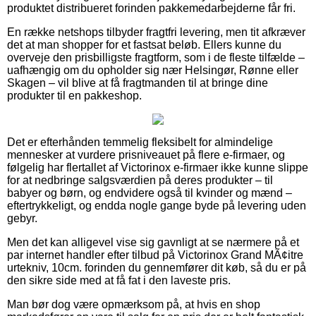
produktet distribueret forinden pakkemedarbejderne får fri.
En række netshops tilbyder fragtfri levering, men tit afkræver
det at man shopper for et fastsat beløb. Ellers kunne du
overveje den prisbilligste fragtform, som i de fleste tilfælde –
uafhængig om du opholder sig nær Helsingør, Rønne eller
Skagen – vil blive at få fragtmanden til at bringe dine
produkter til en pakkeshop.
Det er efterhånden temmelig fleksibelt for almindelige
mennesker at vurdere prisniveauet på flere e-firmaer, og
følgelig har flertallet af Victorinox e-firmaer ikke kunne slippe
for at nedbringe salgsværdien på deres produkter – til
babyer og børn, og endvidere også til kvinder og mænd –
eftertrykkeligt, og endda nogle gange byde på levering uden
gebyr.
Men det kan alligevel vise sig gavnligt at se nærmere på et
par internet handler efter tilbud på Victorinox Grand MÃ¢itre
urtekniv, 10cm. forinden du gennemfører dit køb, så du er på
den sikre side med at få fat i den laveste pris.
Man bør dog være opmærksom på, at hvis en shop