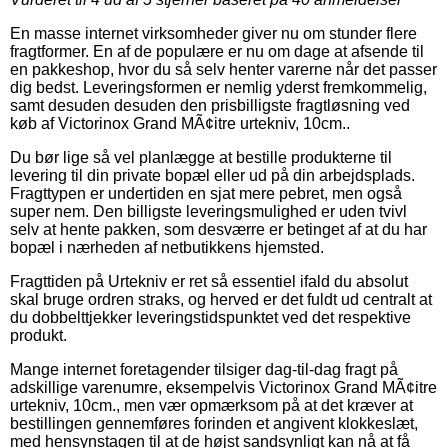
En masse internet virksomheder giver nu om stunder flere
fragtformer. En af de populære er nu om dage at afsende til
en pakkeshop, hvor du så selv henter varerne når det passer
dig bedst. Leveringsformen er nemlig yderst fremkommelig,
samt desuden desuden den prisbilligste fragtløsning ved
køb af Victorinox Grand MÃ¢itre urtekniv, 10cm..
Du bør lige så vel planlægge at bestille produkterne til
levering til din private bopæl eller ud på din arbejdsplads.
Fragttypen er undertiden en sjat mere pebret, men også
super nem. Den billigste leveringsmulighed er uden tvivl
selv at hente pakken, som desværre er betinget af at du har
bopæl i nærheden af netbutikkens hjemsted.
Fragttiden på Urtekniv er ret så essentiel ifald du absolut
skal bruge ordren straks, og herved er det fuldt ud centralt at
du dobbelttjekker leveringstidspunktet ved det respektive
produkt.
Mange internet foretagender tilsiger dag-til-dag fragt på
adskillige varenumre, eksempelvis Victorinox Grand MÃ¢itre
urtekniv, 10cm., men vær opmærksom på at det kræver at
bestillingen gennemføres forinden et angivent klokkeslæt,
med hensynstagen til at de højst sandsynligt kan nå at få