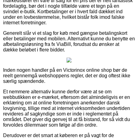
markedsfører en vare til salg for en pris der er helt fantastisk
fordelagtig, bør det i nogle tilfælde være et tegn på en
svindel e-butik. Kortbetalinger er i hvert fald dækket ind
under en lovbestemmelse, hvilket bistår folk imod falske
internet forretninger.
Generelt slår vi et slag for køb med gængse betalingskort
eller betalinger med mobilen. Alternativt kunne du benytte en
afbetalingsløsning fra fx ViaBill, forudsat du ønsker at
dække beløbet i flere bidder.
Inden nogen handler på en Victorinox online shop bør de
reelt gennemgå webshoppens regler, det er dog oftest ikke
særlig spændende.
Et nemmere alternativ kunne derfor være at se om
webbutikken er e-mærket, eftersom det almindeligvis er en
erklæring om at online forretningen anerkender dansk
lovgivning, tillige med at internet virksomheden undertiden
revideres af sagkyndige som er inde i reglementet på
området. Det giver dig genvej til at få bistand, for så vidt du
forvoldes dilemmaer som følge af din ordre.
Derudover er det smart at køberen er på vagt for de