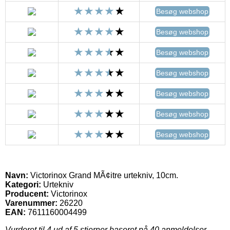
Besøg webshop
Besøg webshop
Besøg webshop
Besøg webshop
Besøg webshop
Besøg webshop
Besøg webshop
Navn:
Victorinox Grand MÃ¢itre urtekniv, 10cm.
Kategori:
Urtekniv
Producent:
Victorinox
Varenummer:
26220
EAN:
7611160004499
Vurderet til
4
ud af 5 stjerner baseret på
40
anmeldelser