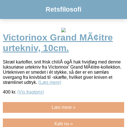
Retsfilosofi
Victorinox Grand MÃ¢itre
urtekniv, 10cm.
Skræl kartofler, snit frisk chiliÂ ogÂ hak hvidløg med denne
luksuriøse urtekniv fra Victorinox’ Grand MÃ¢itre-kollektion.
Urtekniven er smedet i ét stykke, så der er en sømløs
overgang fra knivblad til -skæfte, hvilket giver kniven et
strømlinet udtryk.
(Læs mere)
400
kr.
(Vis fragtpris)
Læs mere »
Køb nu »