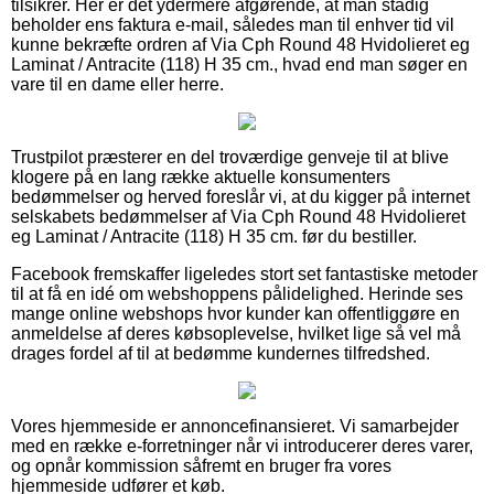
tilsikrer. Her er det ydermere afgørende, at man stadig
beholder ens faktura e-mail, således man til enhver tid vil
kunne bekræfte ordren af Via Cph Round 48 Hvidolieret eg
Laminat / Antracite (118) H 35 cm., hvad end man søger en
vare til en dame eller herre.
Trustpilot præsterer en del troværdige genveje til at blive
klogere på en lang række aktuelle konsumenters
bedømmelser og herved foreslår vi, at du kigger på internet
selskabets bedømmelser af Via Cph Round 48 Hvidolieret
eg Laminat / Antracite (118) H 35 cm. før du bestiller.
Facebook fremskaffer ligeledes stort set fantastiske metoder
til at få en idé om webshoppens pålidelighed. Herinde ses
mange online webshops hvor kunder kan offentliggøre en
anmeldelse af deres købsoplevelse, hvilket lige så vel må
drages fordel af til at bedømme kundernes tilfredshed.
Vores hjemmeside er annoncefinansieret. Vi samarbejder
med en række e-forretninger når vi introducerer deres varer,
og opnår kommission såfremt en bruger fra vores
hjemmeside udfører et køb.