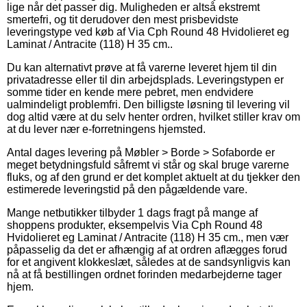
lige når det passer dig. Muligheden er altså ekstremt
smertefri, og tit derudover den mest prisbevidste
leveringstype ved køb af Via Cph Round 48 Hvidolieret eg
Laminat / Antracite (118) H 35 cm..
Du kan alternativt prøve at få varerne leveret hjem til din
privatadresse eller til din arbejdsplads. Leveringstypen er
somme tider en kende mere pebret, men endvidere
ualmindeligt problemfri. Den billigste løsning til levering vil
dog altid være at du selv henter ordren, hvilket stiller krav om
at du lever nær e-forretningens hjemsted.
Antal dages levering på Møbler > Borde > Sofaborde er
meget betydningsfuld såfremt vi står og skal bruge varerne
fluks, og af den grund er det komplet aktuelt at du tjekker den
estimerede leveringstid på den pågældende vare.
Mange netbutikker tilbyder 1 dags fragt på mange af
shoppens produkter, eksempelvis Via Cph Round 48
Hvidolieret eg Laminat / Antracite (118) H 35 cm., men vær
påpasselig da det er afhængig af at ordren aflægges forud
for et angivent klokkeslæt, således at de sandsynligvis kan
nå at få bestillingen ordnet forinden medarbejderne tager
hjem.