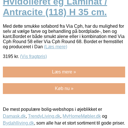
Hvidolieret eg Laminat /
Antracite (118) H 35 cm.
Med dette smukke sofabord fra Via Cph, har du mulighed for
selv at vælge farve og behandling på bordplade-, ben og
kant.Bordet er både smukt alene eller i kombination med Via
Cph Round 58 eller Via Cph Round 68. Bordet er fremstillet
og produceret i Dan
(Læs mere)
3195
kr.
(Vis fragtpris)
Læs mere »
Køb nu »
De mest populære bolig-webshops i øjeblikket er
Damask.dk
,
TrendyLiving.dk
,
MyHomeMøbler.dk
og
Bydahlliving.dk
, som alle har et stort sortiment til gode priser.