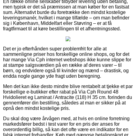
En række online selskaber tilbyder levering uden betaling,
men typisk er det så præmissen at man køber for en fastsat
sum. Alternativt burde du foretrække den mindst kostelige
leveringsmanér, hvilket i mange tilfælde – om man befinder
sig i København, Middelfart eller Støvring – er at få
fragtfirmaet til at køre bestillingen til et afhentningssted.
Det er jo efterhånden super problemfrit for alle at
sammenligne priser hos forskellige online shops, og for det
har mange Via Cph internet webshops ikke kunne slippe for
at stampe salgsværdien på en række af deres varer – til
børn, og endvidere også til kvinder og mænd – drastisk, og
endda nogle gange yde fragt uden beregning.
Men det kan ikke desto mindre blive rentabelt at tjekke et par
forskellige e-butikker efter rabat på Via Cph Round 48
Hvidolieret eg Laminat / Antracite (118) H 35 cm. forinden du
gennemfører din bestilling, således at man er sikker på at
opnå den mindst kostelige pris.
Du skal dog være årvågen med, at hvis en online forretning
markedsfører bedst i test varer for en pris der anses for
overordentlig billig, så kan det ofte være en indikator for en
falsk internet forhandler. Køb med gængse betalingskort er