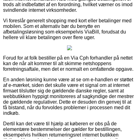
trods alt indbefattet af en forordning, hvilket værner os imod
svindlende internet virksomheder.
Vi foreslår generelt shopping med kort eller betalinger med
mobilen. Som et alternativ bør du benytte en
afbetalingsløsning som eksempelvis ViaBill, forudsat du
hellere vil klare betalingen over flere uger.
Forud for at folk bestiller på en Via Cph forhandler på nettet
kan de når alt kommer til alt skimme netshoppens
forretningsaftale, men det er normalt en omfattende opgave.
En anden løsning kunne være at se om e-handlen er støttet
af e-mærket, siden det skulle være et signal om at internet
firmaet tilslutter sig de gældende danske regler, samt at
webbutikken hyppigt monitoreres af sagkyndige der mestrer
de gældende regulativer. Dette er desuden din genvej til at
få bistand, når du forvoldes problemer i processen med dit
indkøb.
Dertil kan det være til hjælp at køberen er obs på de
elementære bestemmelser der gælder for bestillingen,
eksempelvis hvilken returneringsret internet butikken