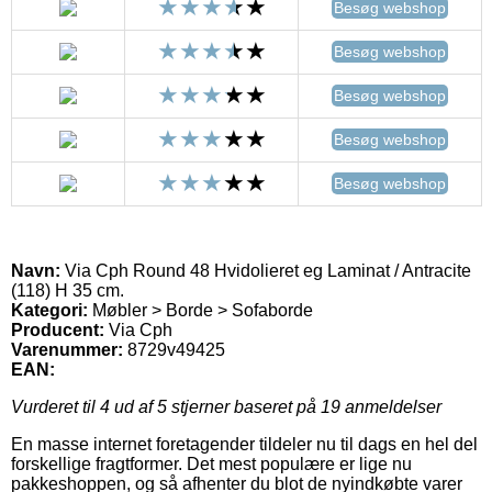
Besøg webshop
Besøg webshop
Besøg webshop
Besøg webshop
Besøg webshop
Navn:
Via Cph Round 48 Hvidolieret eg Laminat / Antracite
(118) H 35 cm.
Kategori:
Møbler > Borde > Sofaborde
Producent:
Via Cph
Varenummer:
8729v49425
EAN:
Vurderet til
4
ud af 5 stjerner baseret på
19
anmeldelser
En masse internet foretagender tildeler nu til dags en hel del
forskellige fragtformer. Det mest populære er lige nu
pakkeshoppen, og så afhenter du blot de nyindkøbte varer