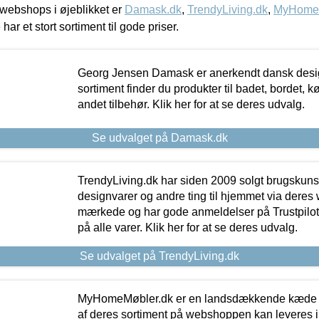
webshops i øjeblikket er
Damask.dk
,
TrendyLiving.dk
,
MyHomeM
 har et stort sortiment til gode priser.
Georg Jensen Damask er anerkendt dansk desig
sortiment finder du produkter til badet, bordet, 
andet tilbehør. Klik her for at se deres udvalg.
Se udvalget på Damask.dk
TrendyLiving.dk har siden 2009 solgt brugskunst, 
designvarer og andre ting til hjemmet via deres
mærkede og har gode anmeldelser på Trustpilot,
på alle varer. Klik her for at se deres udvalg.
Se udvalget på TrendyLiving.dk
MyHomeMøbler.dk er en landsdækkende kæde m
af deres sortiment på webshoppen kan leveres i