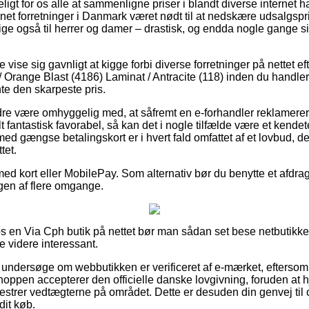
gt for os alle at sammenligne priser i blandt diverse internet h
ernet forretninger i Danmark været nødt til at nedskære udsalgsp
illige også til herrer og damer – drastisk, og endda nogle gange s
 vise sig gavnligt at kigge forbi diverse forretninger på nettet e
Orange Blast (4186) Laminat / Antracite (118) inden du handler
nte den skarpeste pris.
re være omhyggelig med, at såfremt en e-forhandler reklamerer 
lt fantastisk favorabel, så kan det i nogle tilfælde være et kend
med gængse betalingskort er i hvert fald omfattet af et lovbud, 
tet.
ed kort eller MobilePay. Som alternativ bør du benytte et afdragst
ingen af flere omgange.
hos en Via Cph butik på nettet bør man sådan set bese netbutikk
e videre interessant.
undersøge om webbutikken er verificeret af e-mærket, eftersom
 shoppen accepterer den officielle danske lovgivning, foruden a
mestrer vedtægterne på området. Dette er desuden din genvej til 
dit køb.