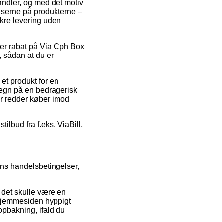
andler, og med det motiv
riserne på produkterne –
ikre levering uden
fter rabat på Via Cph Box
, sådan at du er
et produkt for en
etegn på en bedragerisk
der redder køber imod
ilbud fra f.eks. ViaBill,
ens handelsbetingelser,
 det skulle være en
t hjemmesiden hyppigt
opbakning, ifald du