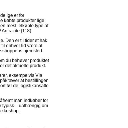
delige er for
de købte produkter lige
en mest letkøbte type af
Antracite (118).
. Den er til tider et hak
til enhver tid være at
f e-shoppens hjemsted.
m du behøver produktet
or det aktuelle produkt.
varer, eksempelvis Via
påkræver at bestillingen
ort før de logistikansatte
 såfremt man indkøber for
er typisk – uafhængig om
 pakkeshop.