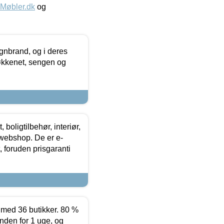
øbler.dk
og
nbrand, og i deres
køkkenet, sengen og
boligtilbehør, interiør,
 webshop. De er e-
 foruden prisgaranti
ed 36 butikker. 80 %
nden for 1 uge, og