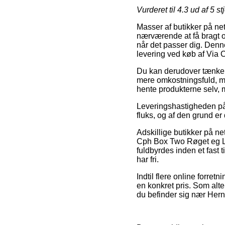
Vurderet til
4.3
ud af 5 st
Masser af butikker på net
nærværende at få bragt or
når det passer dig. Denn
levering ved køb af Via 
Du kan derudover tænke ove
mere omkostningsfuld, men
hente produkterne selv, 
Leveringshastigheden p
fluks, og af den grund er
Adskillige butikker på ne
Cph Box Two Røget eg Lin
fuldbyrdes inden et fast t
har fri.
Indtil flere online forret
en konkret pris. Som alt
du befinder sig nær Herni