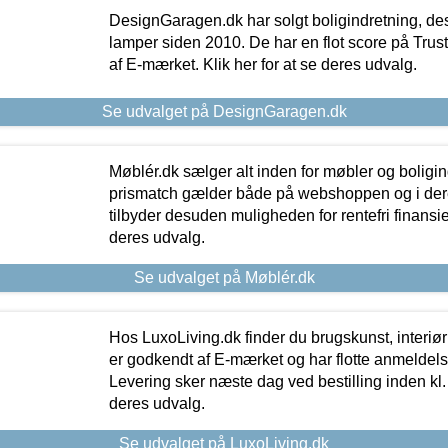
DesignGaragen.dk har solgt boligindretning, d
lamper siden 2010. De har en flot score på Trustpi
af E-mærket. Klik her for at se deres udvalg.
Se udvalget på DesignGaragen.dk
Møblér.dk sælger alt inden for møbler og boligi
prismatch gælder både på webshoppen og i dere
tilbyder desuden muligheden for rentefri finansier
deres udvalg.
Se udvalget på Møblér.dk
Hos LuxoLiving.dk finder du brugskunst, interiør
er godkendt af E-mærket og har flotte anmeldelse
Levering sker næste dag ved bestilling inden kl. 1
deres udvalg.
Se udvalget på LuxoLiving.dk