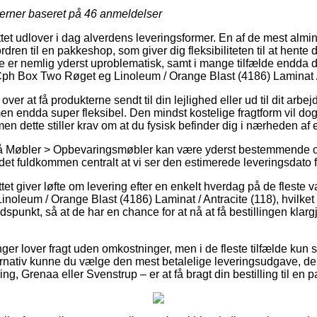
jerner baseret på
46
anmeldelser
tet udlover i dag alverdens leveringsformer. En af de mest almin
dren til en pakkeshop, som giver dig fleksibiliteten til at hente 
e er nemlig yderst uproblematisk, samt i mange tilfælde endda d
Cph Box Two Røget eg Linoleum / Orange Blast (4186) Laminat / 
r at få produkterne sendt til din lejlighed eller ud til dit arbejde
 endda super fleksibel. Den mindst kostelige fragtform vil dog 
men dette stiller krav om at du fysisk befinder dig i nærheden a
å Møbler > Opbevaringsmøbler kan være yderst bestemmende o
 det fuldkommen centralt at vi ser den estimerede leveringsdato f
ttet giver løfte om levering efter en enkelt hverdag på de fleste 
oleum / Orange Blast (4186) Laminat / Antracite (118), hvilket 
idspunkt, så at de har en chance for at nå at få bestillingen klargj
ninger lover fragt uden omkostninger, men i de fleste tilfælde kun
ernativ kunne du vælge den mest betalelige leveringsudgave, d
ng, Grenaa eller Svenstrup – er at få bragt din bestilling til en