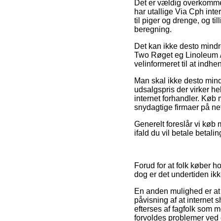
Det er vældig overkommeli
har utallige Via Cph int
til piger og drenge, og t
beregning.
Det kan ikke desto mindre
Two Røget eg Linoleum / 
velinformeret til at indhe
Man skal ikke desto mind
udsalgspris der virker he
internet forhandler. Køb 
snydagtige firmaer på net
Generelt foreslår vi køb m
ifald du vil betale betal
Forud for at folk køber 
dog er det undertiden ikk
En anden mulighed er at 
påvisning af at internet
efterses af fagfolk som 
forvoldes problemer ved 