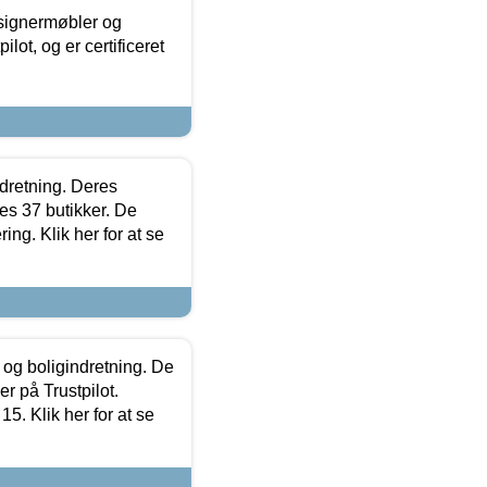
esignermøbler og
lot, og er certificeret
ndretning. Deres
s 37 butikker. De
ing. Klik her for at se
 og boligindretning. De
r på Trustpilot.
5. Klik her for at se