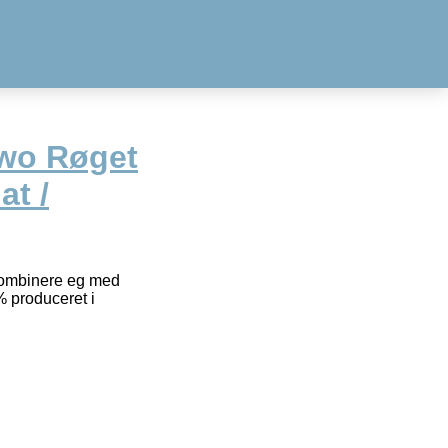
Two Røget
at /
 kombinere eg med
% produceret i