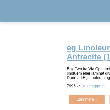
eg Linoleum
Antracite (
Box Two fra Via Cph træk
linoluem eller laminat gi
DanmarkEg, linoleum og
7995
kr.
(Vis fragtpris)
Læs mere »