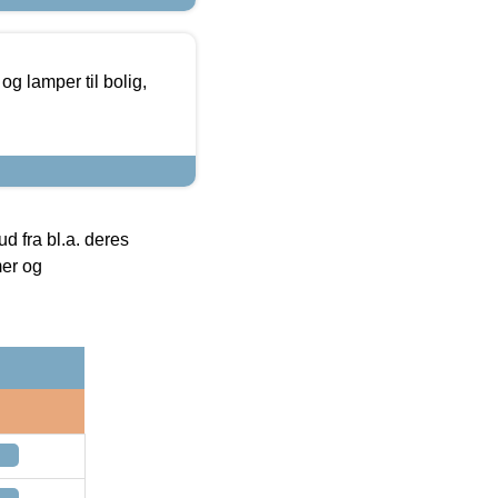
g lamper til bolig,
 fra bl.a. deres
mer og