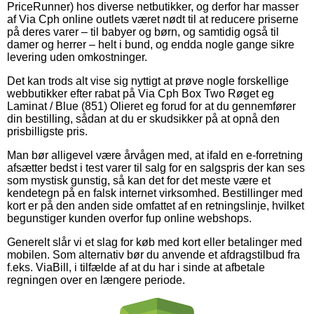
PriceRunner) hos diverse netbutikker, og derfor har masser
af Via Cph online outlets været nødt til at reducere priserne
på deres varer – til babyer og børn, og samtidig også til
damer og herrer – helt i bund, og endda nogle gange sikre
levering uden omkostninger.
Det kan trods alt vise sig nyttigt at prøve nogle forskellige
webbutikker efter rabat på Via Cph Box Two Røget eg
Laminat / Blue (851) Olieret eg forud for at du gennemfører
din bestilling, sådan at du er skudsikker på at opnå den
prisbilligste pris.
Man bør alligevel være årvågen med, at ifald en e-forretning
afsætter bedst i test varer til salg for en salgspris der kan ses
som mystisk gunstig, så kan det for det meste være et
kendetegn på en falsk internet virksomhed. Bestillinger med
kort er på den anden side omfattet af en retningslinje, hvilket
begunstiger kunden overfor fup online webshops.
Generelt slår vi et slag for køb med kort eller betalinger med
mobilen. Som alternativ bør du anvende et afdragstilbud fra
f.eks. ViaBill, i tilfælde af at du har i sinde at afbetale
regningen over en længere periode.