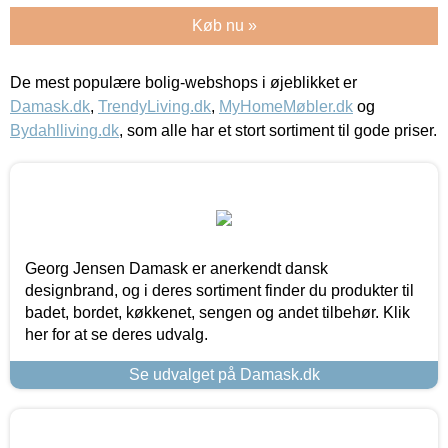
Køb nu »
De mest populære bolig-webshops i øjeblikket er
Damask.dk
,
TrendyLiving.dk
,
MyHomeMøbler.dk
og
Bydahlliving.dk
, som alle har et stort sortiment til gode priser.
Georg Jensen Damask er anerkendt dansk
designbrand, og i deres sortiment finder du produkter til
badet, bordet, køkkenet, sengen og andet tilbehør. Klik
her for at se deres udvalg.
Se udvalget på Damask.dk