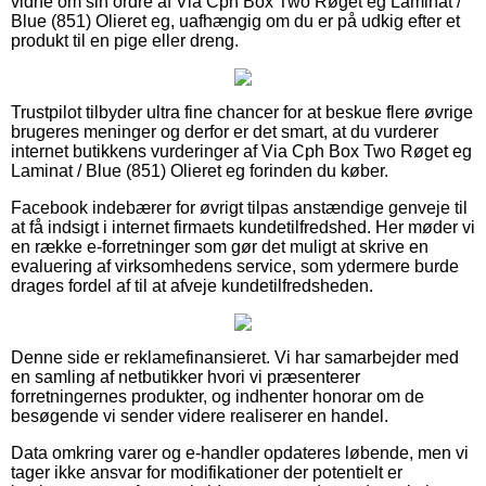
vidne om sin ordre af Via Cph Box Two Røget eg Laminat /
Blue (851) Olieret eg, uafhængig om du er på udkig efter et
produkt til en pige eller dreng.
Trustpilot tilbyder ultra fine chancer for at beskue flere øvrige
brugeres meninger og derfor er det smart, at du vurderer
internet butikkens vurderinger af Via Cph Box Two Røget eg
Laminat / Blue (851) Olieret eg forinden du køber.
Facebook indebærer for øvrigt tilpas anstændige genveje til
at få indsigt i internet firmaets kundetilfredshed. Her møder vi
en række e-forretninger som gør det muligt at skrive en
evaluering af virksomhedens service, som ydermere burde
drages fordel af til at afveje kundetilfredsheden.
Denne side er reklamefinansieret. Vi har samarbejder med
en samling af netbutikker hvori vi præsenterer
forretningernes produkter, og indhenter honorar om de
besøgende vi sender videre realiserer en handel.
Data omkring varer og e-handler opdateres løbende, men vi
tager ikke ansvar for modifikationer der potentielt er