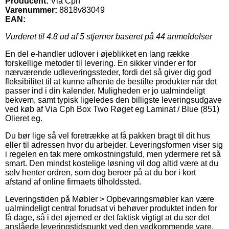
Producent:
Via Cph
Varenummer:
8818v83049
EAN:
Vurderet til
4.8
ud af 5 stjerner baseret på
44
anmeldelser
En del e-handler udlover i øjeblikket en lang række
forskellige metoder til levering. En sikker vinder er for
nærværende udleveringssteder, fordi det så giver dig god
fleksibilitet til at kunne afhente de bestilte produkter når det
passer ind i din kalender. Muligheden er jo ualmindeligt
bekvem, samt typisk ligeledes den billigste leveringsudgave
ved køb af Via Cph Box Two Røget eg Laminat / Blue (851)
Olieret eg.
Du bør lige så vel foretrække at få pakken bragt til dit hus
eller til adressen hvor du arbejder. Leveringsformen viser sig
i regelen en tak mere omkostningsfuld, men ydermere ret så
smart. Den mindst kostelige løsning vil dog altid være at du
selv henter ordren, som dog beroer på at du bor i kort
afstand af online firmaets tilholdssted.
Leveringstiden på Møbler > Opbevaringsmøbler kan være
ualmindeligt central forudsat vi behøver produktet inden for
få dage, så i det øjemed er det faktisk vigtigt at du ser det
anslåede leveringstidspunkt ved den vedkommende vare.