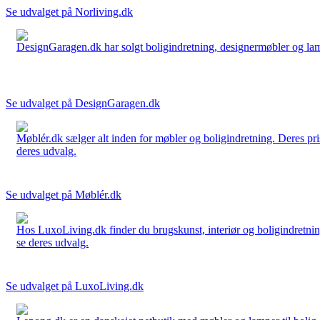
Se udvalget på Norliving.dk
DesignGaragen.dk har solgt boligindretning, designermøbler og lamper
Se udvalget på DesignGaragen.dk
Møblér.dk sælger alt inden for møbler og boligindretning. Deres pri
deres udvalg.
Se udvalget på Møblér.dk
Hos LuxoLiving.dk finder du brugskunst, interiør og boligindretning
se deres udvalg.
Se udvalget på LuxoLiving.dk