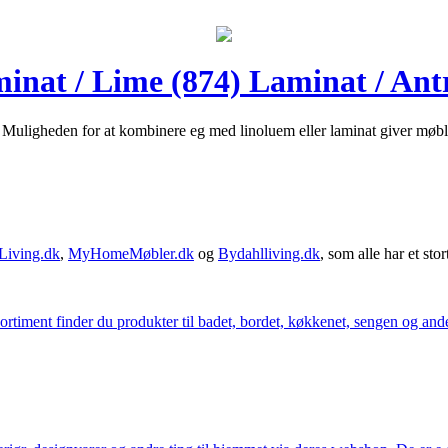
nat / Lime (874) Laminat / Antr
 Muligheden for at kombinere eg med linoluem eller laminat giver møbl
Living.dk
,
MyHomeMøbler.dk
og
Bydahlliving.dk
, som alle har et stor
iment finder du produkter til badet, bordet, køkkenet, sengen og andet 