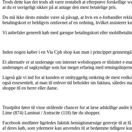
Trods dette kan det trods alt være rentabelt at efterprøve forskellig
at du er usvigeligt sikker på at antage den mest betalelige pris.
Du må ikke desto mindre være så påvagt, at hvis en e-forhandler rekla
betalingskort er heldigvis omfavnet af en ordning, hvilket assisterer
Vi anbefaler generelt køb med gængse betalingskort eller mobilbetaling.
Inden nogen køber i en Via Cph shop kan man i princippet gennemgå d
Et alternativ er at undersøge om internet webshoppen er tilsluttet e-m
undersøges af sagkyndige som har meget erfaring med retningslinjerne.
Ligeså går vi ind for at kunden er omhyggelig omkring de mest vedkom
også essesentielt, at man til enhver tid beholder sin faktura, sålede
shoppe til en herre eller dame.
Trustpilot fører til visse strålende chancer for at læse adskillige and
Lime (874) Laminat / Antracite (118) før du shopper.
Facebook medfører ligeledes faktisk hensigtsmæssige genveje til at få 
af deres køb, som ydermere kan anvendes til at bedømme tidligere kun