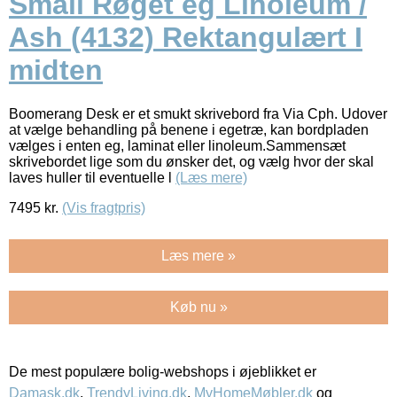
Small Røget eg Linoleum /
Ash (4132) Rektangulært I
midten
Boomerang Desk er et smukt skrivebord fra Via Cph. Udover
at vælge behandling på benene i egetræ, kan bordpladen
vælges i enten eg, laminat eller linoleum.Sammensæt
skrivebordet lige som du ønsker det, og vælg hvor der skal
laves huller til eventuelle l
(Læs mere)
7495
kr.
(Vis fragtpris)
Læs mere »
Køb nu »
De mest populære bolig-webshops i øjeblikket er
Damask.dk
,
TrendyLiving.dk
,
MyHomeMøbler.dk
og