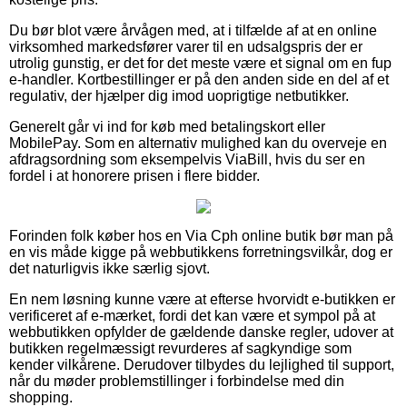
Du bør blot være årvågen med, at i tilfælde af at en online
virksomhed markedsfører varer til en udsalgspris der er
utrolig gunstig, er det for det meste være et signal om en fup
e-handler. Kortbestillinger er på den anden side en del af et
regulativ, der hjælper dig imod uoprigtige netbutikker.
Generelt går vi ind for køb med betalingskort eller
MobilePay. Som en alternativ mulighed kan du overveje en
afdragsordning som eksempelvis ViaBill, hvis du ser en
fordel i at honorere prisen i flere bidder.
Forinden folk køber hos en Via Cph online butik bør man på
en vis måde kigge på webbutikkens forretningsvilkår, dog er
det naturligvis ikke særlig sjovt.
En nem løsning kunne være at efterse hvorvidt e-butikken er
verificeret af e-mærket, fordi det kan være et sympol på at
webbutikken opfylder de gældende danske regler, udover at
butikken regelmæssigt revurderes af sagkyndige som
kender vilkårene. Derudover tilbydes du lejlighed til support,
når du møder problemstillinger i forbindelse med din
shopping.