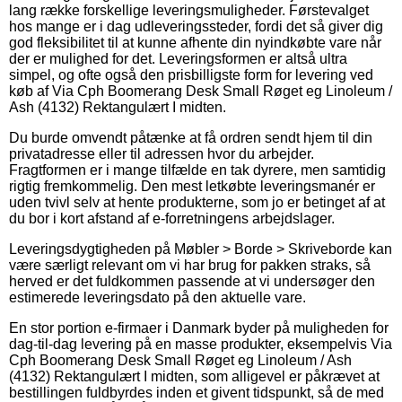
lang række forskellige leveringsmuligheder. Førstevalget
hos mange er i dag udleveringssteder, fordi det så giver dig
god fleksibilitet til at kunne afhente din nyindkøbte vare når
der er mulighed for det. Leveringsformen er altså ultra
simpel, og ofte også den prisbilligste form for levering ved
køb af Via Cph Boomerang Desk Small Røget eg Linoleum /
Ash (4132) Rektangulært I midten.
Du burde omvendt påtænke at få ordren sendt hjem til din
privatadresse eller til adressen hvor du arbejder.
Fragtformen er i mange tilfælde en tak dyrere, men samtidig
rigtig fremkommelig. Den mest letkøbte leveringsmanér er
uden tvivl selv at hente produkterne, som jo er betinget af at
du bor i kort afstand af e-forretningens arbejdslager.
Leveringsdygtigheden på Møbler > Borde > Skriveborde kan
være særligt relevant om vi har brug for pakken straks, så
herved er det fuldkommen passende at vi undersøger den
estimerede leveringsdato på den aktuelle vare.
En stor portion e-firmaer i Danmark byder på muligheden for
dag-til-dag levering på en masse produkter, eksempelvis Via
Cph Boomerang Desk Small Røget eg Linoleum / Ash
(4132) Rektangulært I midten, som alligevel er påkrævet at
bestillingen fuldbyrdes inden et givent tidspunkt, så de med