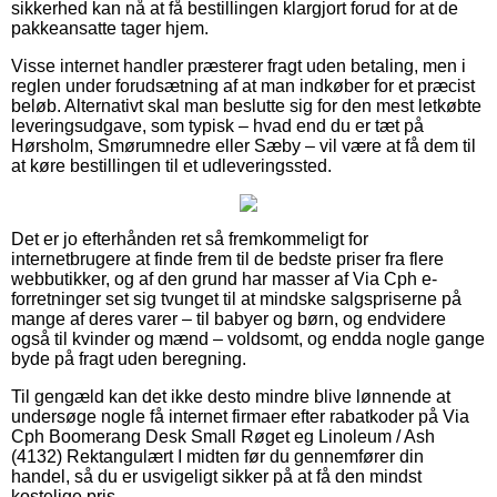
sikkerhed kan nå at få bestillingen klargjort forud for at de
pakkeansatte tager hjem.
Visse internet handler præsterer fragt uden betaling, men i
reglen under forudsætning af at man indkøber for et præcist
beløb. Alternativt skal man beslutte sig for den mest letkøbte
leveringsudgave, som typisk – hvad end du er tæt på
Hørsholm, Smørumnedre eller Sæby – vil være at få dem til
at køre bestillingen til et udleveringssted.
Det er jo efterhånden ret så fremkommeligt for
internetbrugere at finde frem til de bedste priser fra flere
webbutikker, og af den grund har masser af Via Cph e-
forretninger set sig tvunget til at mindske salgspriserne på
mange af deres varer – til babyer og børn, og endvidere
også til kvinder og mænd – voldsomt, og endda nogle gange
byde på fragt uden beregning.
Til gengæld kan det ikke desto mindre blive lønnende at
undersøge nogle få internet firmaer efter rabatkoder på Via
Cph Boomerang Desk Small Røget eg Linoleum / Ash
(4132) Rektangulært I midten før du gennemfører din
handel, så du er usvigeligt sikker på at få den mindst
kostelige pris.