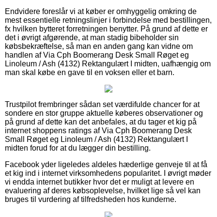
Endvidere foreslår vi at køber er omhyggelig omkring de
mest essentielle retningslinjer i forbindelse med bestillingen,
fx hvilken bytteret forretningen benytter. På grund af dette er
det i øvrigt afgørende, at man stadig bibeholder sin
købsbekræftelse, så man en anden gang kan vidne om
handlen af Via Cph Boomerang Desk Small Røget eg
Linoleum / Ash (4132) Rektangulært I midten, uafhængig om
man skal købe en gave til en voksen eller et barn.
Trustpilot frembringer sådan set værdifulde chancer for at
sondere en stor gruppe aktuelle køberes observationer og
på grund af dette kan det anbefales, at du tager et kig på
internet shoppens ratings af Via Cph Boomerang Desk
Small Røget eg Linoleum / Ash (4132) Rektangulært I
midten forud for at du lægger din bestilling.
Facebook yder ligeledes aldeles hæderlige genveje til at få
et kig ind i internet virksomhedens popularitet. I øvrigt møder
vi endda internet butikker hvor det er muligt at levere en
evaluering af deres købsoplevelse, hvilket lige så vel kan
bruges til vurdering af tilfredsheden hos kunderne.