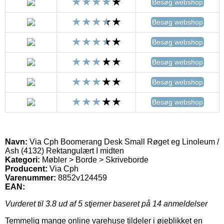
Besøg webshop
Besøg webshop
Besøg webshop
Besøg webshop
Besøg webshop
Besøg webshop
Navn:
Via Cph Boomerang Desk Small Røget eg Linoleum /
Ash (4132) Rektangulært I midten
Kategori:
Møbler > Borde > Skriveborde
Producent:
Via Cph
Varenummer:
8852v124459
EAN:
Vurderet til
3.8
ud af 5 stjerner baseret på
14
anmeldelser
Temmelig mange online varehuse tildeler i øjeblikket en