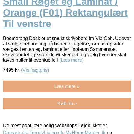
Small Røget eg Laminat /
Orange (F01) Rektangulært
Til venstre
Boomerang Desk er et smukt skrivebord fra Via Cph. Udover
at vælge behandling på benene i egetræ, kan bordpladen
vælges i enten eg, laminat eller linoleum.Sammensæt
skrivebordet lige som du ønsker det, og vælg hvor der skal
laves huller til eventuelle l
(Læs mere)
7495
kr.
(Vis fragtpris)
Læs mere »
Køb nu »
De mest populære bolig-webshops i øjeblikket er
Damask.dk
,
TrendyLiving.dk
,
MyHomeMøbler.dk
og