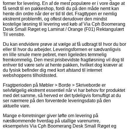
former for levering. En af de mest populære er i vore dage at
få sendt til en pakkeshop, fordi du på den måde nemt kan
hente din ordre når der er tid til det. Fragttypen er nemlig
ekstremt problemfri, og oftest derudover den mindst
kostelige løsning til levering ved køb af Via Cph Boomerang
Desk Small Røget eg Laminat / Orange (F01) Rektangulært
Til venstre.
Du kan endvidere prøve at vælge at få udbragt til hvor du bor
eller til hvor du arbejder. Leveringsformen er sædvanligvis
en lille smule mere pebret, men ligeledes temmelig
fremkommelig. Den mest prisbevidste fragtløsning vil dog til
enhver tid være selv at hente pakken, hvilket dog kræver at
du fysisk befinder dig med kort afstand til internet
webshoppens tilholdssted.
Fragtperioden på Møbler > Borde > Skriveborde er
selvfølgelig ekstremt essentiel når vi har behov for produktet
med det samme, så herved er det tydeligvis fornuftigt at du
ser nærmere på den forventede leveringsdato på den
aktuelle vare.
Mange e-forretninger giver løfte om levering på
næstkommende hverdag på utallige varenumre,
eksempelvis Via Cph Boomerang Desk Small Røget eg