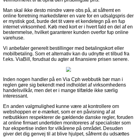
Man skal ikke desto mindre være obs på, at såfremt en
online forretning markedsfører en vare for en udsalgspris der
er mystisk god, burde det tit være et kendetegn på en fup
internet virksomhed. Køb med kort er i hvert fald en del af en
bestemmelse, hvilket garanterer kunden overfor fup online
varehuse.
Vi anbefaler generelt bestillinger med betalingskort eller
mobilbetaling. Som et alternativ kan du udnytte et tilbud fra
f.eks. ViaBill, forudsat du agter at finansiere prisen senere.
Inden nogen handler på en Via Cph webbutik bør man i
reglen gøre sig bekendt med indholdet af virksomhedens
handelsvilkår, men det er i mange tilfælde ikke særlig
interessant.
En anden valgmulighed kunne være at kontrollere om
webshoppen er e-mærket, som er en påvisning af at
netbutikken respekterer de gældende danske regler, foruden
at online firmaet undertiden monitoreres af specialister som
har ekspertise inden for vilkårene på området. Desuden
giver det dig genvej til at blive hjulpet, såfremt du udsættes