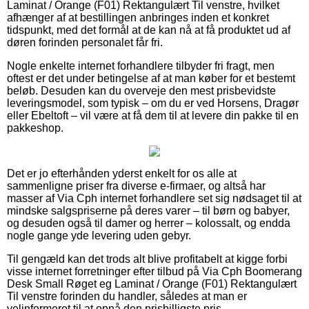
Laminat / Orange (F01) Rektangulært Til venstre, hvilket
afhænger af at bestillingen anbringes inden et konkret
tidspunkt, med det formål at de kan nå at få produktet ud af
døren forinden personalet får fri.
Nogle enkelte internet forhandlere tilbyder fri fragt, men
oftest er det under betingelse af at man køber for et bestemt
beløb. Desuden kan du overveje den mest prisbevidste
leveringsmodel, som typisk – om du er ved Horsens, Dragør
eller Ebeltoft – vil være at få dem til at levere din pakke til en
pakkeshop.
Det er jo efterhånden yderst enkelt for os alle at
sammenligne priser fra diverse e-firmaer, og altså har
masser af Via Cph internet forhandlere set sig nødsaget til at
mindske salgspriserne på deres varer – til børn og babyer,
og desuden også til damer og herrer – kolossalt, og endda
nogle gange yde levering uden gebyr.
Til gengæld kan det trods alt blive profitabelt at kigge forbi
visse internet forretninger efter tilbud på Via Cph Boomerang
Desk Small Røget eg Laminat / Orange (F01) Rektangulært
Til venstre forinden du handler, således at man er
velinformeret til at opnå den prisbilligste pris.