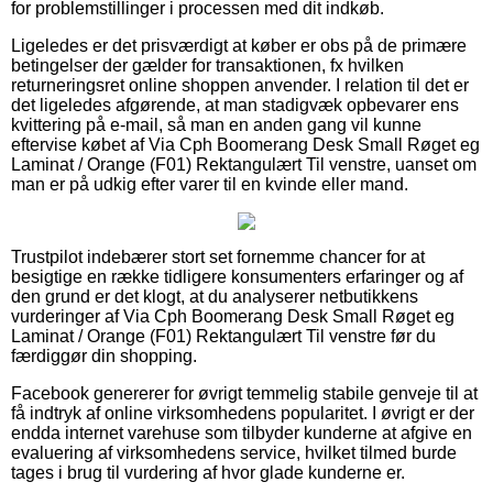
for problemstillinger i processen med dit indkøb.
Ligeledes er det prisværdigt at køber er obs på de primære
betingelser der gælder for transaktionen, fx hvilken
returneringsret online shoppen anvender. I relation til det er
det ligeledes afgørende, at man stadigvæk opbevarer ens
kvittering på e-mail, så man en anden gang vil kunne
eftervise købet af Via Cph Boomerang Desk Small Røget eg
Laminat / Orange (F01) Rektangulært Til venstre, uanset om
man er på udkig efter varer til en kvinde eller mand.
Trustpilot indebærer stort set fornemme chancer for at
besigtige en række tidligere konsumenters erfaringer og af
den grund er det klogt, at du analyserer netbutikkens
vurderinger af Via Cph Boomerang Desk Small Røget eg
Laminat / Orange (F01) Rektangulært Til venstre før du
færdiggør din shopping.
Facebook genererer for øvrigt temmelig stabile genveje til at
få indtryk af online virksomhedens popularitet. I øvrigt er der
endda internet varehuse som tilbyder kunderne at afgive en
evaluering af virksomhedens service, hvilket tilmed burde
tages i brug til vurdering af hvor glade kunderne er.