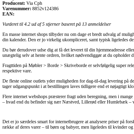
Producent:
Via Cph
Varenummer:
8852v124386
EAN:
Vurderet til
4.2
ud af 5 stjerner baseret på
13
anmeldelser
En masse internet shops tilbyder nu om dage et bredt udvalg af muligh
din kalender. Den er jo virkelig ukompliceret, samt typisk ligelede
Du bør derudover udse dig at få det leveret til din hjemmeadresse elle
unægtelig selv at hente ordren, hvilket nødvendiggør at du opholder d
Fragttiden på Møbler > Borde > Skriveborde er selvfølgelig super relev
respektive vare.
De fleste online outlets yder muligheden for dag-til-dag levering p
tager udgangspunkt i at bestillingen laves tidligere end et nøjagtigt kl
Flere internet webshops præsterer fragt uden beregning, men i mange t
– hvad end du befinder sig nær Næstved, Lillerød eller Humlebæk – vil 
Det er jo særdeles smart for internetbrugere at analysere priser på for
række af deres varer – til børn og babyer, men ligeledes til kvinder 