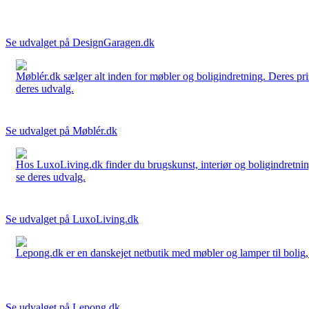
Se udvalget på DesignGaragen.dk
Møblér.dk sælger alt inden for møbler og boligindretning. Deres pri
deres udvalg.
Se udvalget på Møblér.dk
Hos LuxoLiving.dk finder du brugskunst, interiør og boligindretning
se deres udvalg.
Se udvalget på LuxoLiving.dk
Lepong.dk er en danskejet netbutik med møbler og lamper til bolig, h
Se udvalget på Lepong.dk