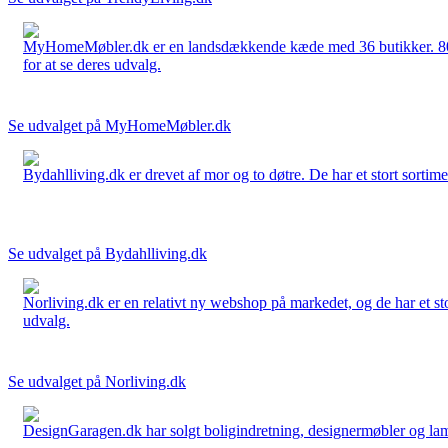
MyHomeMøbler.dk er en landsdækkende kæde med 36 butikker. 80 % 
for at se deres udvalg.
Se udvalget på MyHomeMøbler.dk
Bydahlliving.dk er drevet af mor og to døtre. De har et stort sortime
Se udvalget på Bydahlliving.dk
Norliving.dk er en relativt ny webshop på markedet, og de har et sto
udvalg.
Se udvalget på Norliving.dk
DesignGaragen.dk har solgt boligindretning, designermøbler og lamper