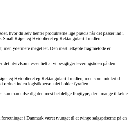
er, hvor du selv henter produkterne lige præcis når det passer ind i
k Small Røget eg Hvidolieret eg Rektangulært I midten.
bret, men ydermere meget let. Den mest letkøbte fragtmetode er
det utvivlsomt essentielt at vi besigtiger leveringstiden på den
øget eg Hvidolieret eg Rektangulært I midten, men som imidlertid
kt ordnet inden logistikpersonalet holder fyraften.
s kan man udse dig den mest betalelige fragttype, der i mange tilfælde
 forretninger i Danmark været tvunget til at tvinge salgspriserne på en