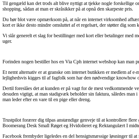
Til gengæld kan det trods alt blive nyttigt at tjekke nogle forskelli
shopping, sådan at man er skråsikker på at opnå den skarpeste pris.
Du bør blot være opmærksom på, at når en internet virksomhed afhænd
kort er ikke desto mindre omsluttet af et regelsæt, der støtter dig som 
Vi slår generelt et slag for bestillinger med kort eller betalinger med
uger.
Forinden nogen bestiller hos en Via Cph internet webshop kan man pri
Et nemt alternativ er at granske om internet butikken er medlem af e-m
lejlighedsvis kigges til af fagfolk som har den nødvendige knowhow om
Dertil foreslåes det at kunden er på vagt for de mest vedkommende ve
desuden vigtigt, at man stadigvæk beholder sin faktura, således man 
man leder efter en vare til en pige eller dreng.
Trustpilot forærer dig tilpas anstændige genveje til at kontrollere fl
Boomerang Desk Small Røget eg Hvidolieret eg Rektangulært I midte
Facebook frembyder ligeledes en del hensigtsmæssige løsninger til at 