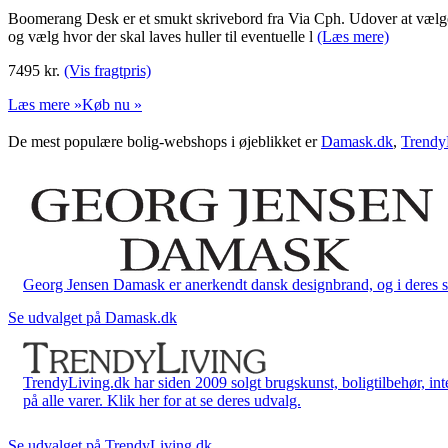
Boomerang Desk er et smukt skrivebord fra Via Cph. Udover at vælge 
og vælg hvor der skal laves huller til eventuelle l
(Læs mere)
7495
kr.
(Vis fragtpris)
Læs mere »
Køb nu »
De mest populære bolig-webshops i øjeblikket er
Damask.dk
,
Trendy
Georg Jensen Damask er anerkendt dansk designbrand, og i deres sort
Se udvalget på Damask.dk
TrendyLiving.dk har siden 2009 solgt brugskunst, boligtilbehør, int
på alle varer. Klik her for at se deres udvalg.
Se udvalget på TrendyLiving.dk