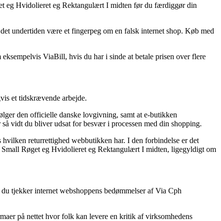
et eg Hvidolieret eg Rektangulært I midten før du færdiggør din
det undertiden være et fingerpeg om en falsk internet shop. Køb med
eksempelvis ViaBill, hvis du har i sinde at betale prisen over flere
vis et tidskrævende arbejde.
ølger den officielle danske lovgivning, samt at e-butikken
 så vidt du bliver udsat for besvær i processen med din shopping.
hvilken returrettighed webbutikken har. I den forbindelse er det
k Small Røget eg Hvidolieret eg Rektangulært I midten, ligegyldigt om
, at du tjekker internet webshoppens bedømmelser af Via Cph
maer på nettet hvor folk kan levere en kritik af virksomhedens