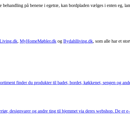
behandling på benene i egetræ, kan bordpladen vælges i enten eg, lam
Living.dk
,
MyHomeMøbler.dk
og
Bydahlliving.dk
, som alle har et stor
iment finder du produkter til badet, bordet, køkkenet, sengen og andet 
eriør, designvarer og andre ting til hjemmet via deres webshop. De er 