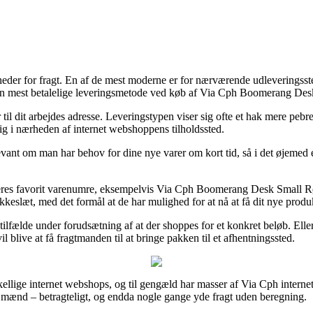
eder for fragt. En af de mest moderne er for nærværende udleveringssted
s den mest betalelige leveringsmetode ved køb af Via Cph Boomerang Des
r til dit arbejdes adresse. Leveringstypen viser sig ofte et hak mere pe
ig i nærheden af internet webshoppens tilholdssted.
ant om man har behov for dine nye varer om kort tid, så i det øjemed er 
å deres favorit varenumre, eksempelvis Via Cph Boomerang Desk Small R
okkeslæt, med det formål at de har mulighed for at nå at få dit nye produ
ilfælde under forudsætning af at der shoppes for et konkret beløb. Eller
blive at få fragtmanden til at bringe pakken til et afhentningssted.
skellige internet webshops, og til gengæld har masser af Via Cph internet
og mænd – betragteligt, og endda nogle gange yde fragt uden beregning.