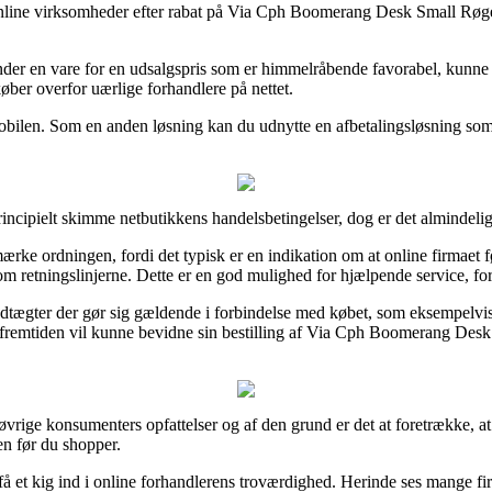
ge online virksomheder efter rabat på Via Cph Boomerang Desk Small Røg
er en vare for en udsalgspris som er himmelråbende favorabel, kunne 
køber overfor uærlige forhandlere på nettet.
 mobilen. Som en anden løsning kan du udnytte en afbetalingsløsning som 
ncipielt skimme netbutikkens handelsbetingelser, dog er det almindelig
ærke ordningen, fordi det typisk er en indikation om at online firmaet f
 retningslinjerne. Dette er en god mulighed for hjælpende service, for
dtægter der gør sig gældende i forbindelse med købet, som eksempelvis 
i fremtiden vil kunne bevidne sin bestilling af Via Cph Boomerang Des
ere øvrige konsumenters opfattelser og af den grund er det at foretrække
n før du shopper.
få et kig ind i online forhandlerens troværdighed. Herinde ses mange fir