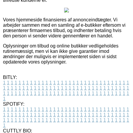
tilfredse kunderne er.
Vores hjemmeside finansieres af annonceindtægter. Vi
arbejder sammen med en samling af e-butikker eftersom vi
præsenterer firmaernes tilbud, og indhenter betaling hvis
den person vi sender videre gennemfører en handel.
Oplysninger om tilbud og online butikker vedligeholdes
rutinemæssigt, men vi kan ikke give garantier imod
ændringer der muligvis er implementeret siden vi sidst
opdaterede vores oplysninger.
BITLY:
1
1
1
1
1
1
1
1
1
1
1
1
1
1
1
1
1
1
1
1
1
1
1
1
1
1
1
1
1
1
1
1
1
1
1
1
1
1
1
1
1
1
1
1
1
1
1
1
1
1
1
1
1
1
1
1
1
1
1
1
1
1
1
1
1
1
1
1
1
1
1
1
1
1
1
1
1
1
1
1
1
1
1
1
1
1
1
1
1
1
1
1
1
1
1
1
1
1
1
1
SPOTIFY:
1
1
1
1
1
1
1
1
1
1
1
1
1
1
1
1
1
1
1
1
1
1
1
1
1
1
1
1
1
1
1
1
1
1
1
1
1
1
1
1
1
1
1
1
1
1
1
1
1
1
1
1
1
1
1
1
1
1
1
1
1
1
1
1
1
1
1
1
1
1
1
1
1
1
1
1
1
1
1
1
1
1
1
1
1
1
1
1
1
1
1
1
1
1
1
1
1
1
1
1
CUTTLY BIO: