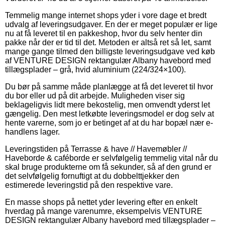
Temmelig mange internet shops yder i vore dage et bredt
udvalg af leveringsudgaver. En der er meget populær er lige
nu at få leveret til en pakkeshop, hvor du selv henter din
pakke når der er tid til det. Metoden er altså ret så let, samt
mange gange tilmed den billigste leveringsudgave ved køb
af VENTURE DESIGN rektangulær Albany havebord med
tillægsplader – grå, hvid aluminium (224/324×100).
Du bør på samme måde planlægge at få det leveret til hvor
du bor eller ud på dit arbejde. Muligheden viser sig
beklageligvis lidt mere bekostelig, men omvendt yderst let
gængelig. Den mest letkøbte leveringsmodel er dog selv at
hente varerne, som jo er betinget af at du har bopæl nær e-
handlens lager.
Leveringstiden på Terrasse & have // Havemøbler //
Haveborde & caféborde er selvfølgelig temmelig vital når du
skal bruge produkterne om få sekunder, så af den grund er
det selvfølgelig fornuftigt at du dobbelttjekker den
estimerede leveringstid på den respektive vare.
En masse shops på nettet yder levering efter en enkelt
hverdag på mange varenumre, eksempelvis VENTURE
DESIGN rektangulær Albany havebord med tillægsplader –