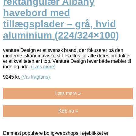
rektangulær Albany
havebord med
tillægsplader – grå, hvid
aluminium (224/324×100)
venture Design er et svensk brand, der fokuserer på den
moderne, skandinaviske stil. Fælles for alle deres produkter
er at kvaliteten er i top. Venture Design laver både møbler til
inde og ude.
(Læs mere)
9245
kr.
(Vis fragtpris)
Læs mere »
Køb nu »
De mest populære bolig-webshops i øjeblikket er