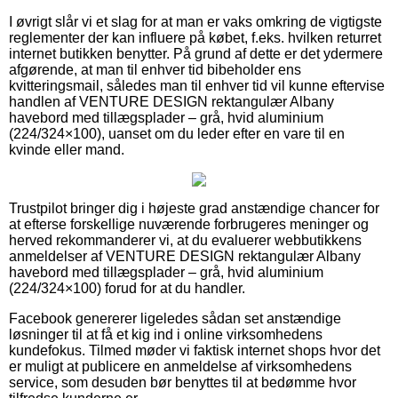
I øvrigt slår vi et slag for at man er vaks omkring de vigtigste
reglementer der kan influere på købet, f.eks. hvilken returret
internet butikken benytter. På grund af dette er det ydermere
afgørende, at man til enhver tid bibeholder ens
kvitteringsmail, således man til enhver tid vil kunne eftervise
handlen af VENTURE DESIGN rektangulær Albany
havebord med tillægsplader – grå, hvid aluminium
(224/324×100), uanset om du leder efter en vare til en
kvinde eller mand.
Trustpilot bringer dig i højeste grad anstændige chancer for
at efterse forskellige nuværende forbrugeres meninger og
herved rekommanderer vi, at du evaluerer webbutikkens
anmeldelser af VENTURE DESIGN rektangulær Albany
havebord med tillægsplader – grå, hvid aluminium
(224/324×100) forud for at du handler.
Facebook genererer ligeledes sådan set anstændige
løsninger til at få et kig ind i online virksomhedens
kundefokus. Tilmed møder vi faktisk internet shops hvor det
er muligt at publicere en anmeldelse af virksomhedens
service, som desuden bør benyttes til at bedømme hvor