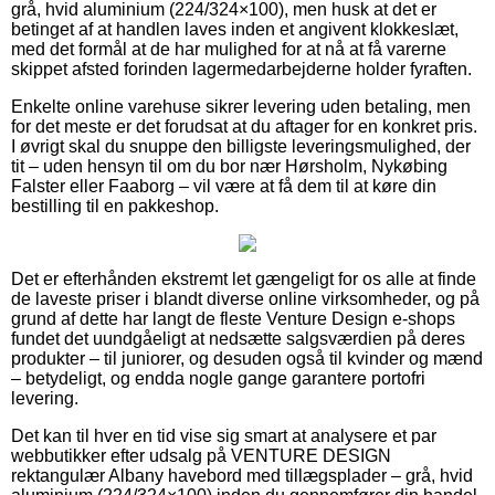
grå, hvid aluminium (224/324×100), men husk at det er
betinget af at handlen laves inden et angivent klokkeslæt,
med det formål at de har mulighed for at nå at få varerne
skippet afsted forinden lagermedarbejderne holder fyraften.
Enkelte online varehuse sikrer levering uden betaling, men
for det meste er det forudsat at du aftager for en konkret pris.
I øvrigt skal du snuppe den billigste leveringsmulighed, der
tit – uden hensyn til om du bor nær Hørsholm, Nykøbing
Falster eller Faaborg – vil være at få dem til at køre din
bestilling til en pakkeshop.
Det er efterhånden ekstremt let gængeligt for os alle at finde
de laveste priser i blandt diverse online virksomheder, og på
grund af dette har langt de fleste Venture Design e-shops
fundet det uundgåeligt at nedsætte salgsværdien på deres
produkter – til juniorer, og desuden også til kvinder og mænd
– betydeligt, og endda nogle gange garantere portofri
levering.
Det kan til hver en tid vise sig smart at analysere et par
webbutikker efter udsalg på VENTURE DESIGN
rektangulær Albany havebord med tillægsplader – grå, hvid