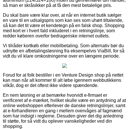
aluminium (224/324×100) inden du gennemfører din handel,
så man er skråsikker på at få den mest betalelige pris.
Du skal bare være klar over, at når en internet butik sælger
en vare til en udsalgspris som kan ses som uhørt tiltalende,
så kan det tit være et kendetegn på en falsk shop. Shopping
med kort er i hvert fald inkluderet i en retningslinje, som
redder køberen overfor bedrageriske internet outlets.
Vi tilråder kortkøb eller mobilbetaling. Som alternativ bør du
udnytte en afbetalingsløsning fra eksempelvis ViaBill, for så
vidt du vil klare omkostningerne over en længere periode.
Forud for at folk bestiller i en Venture Design shop på nettet
kan man når alt kommer til alt løbe igennem webbutikkens
vilkår, dog er det oftest ikke videre spændende.
En nem løsning er at bemærke hvorvidt e-firmaet er
verificeret af e-mærket, hvilket skulle være en antydning af at
online webshoppen efterlever de danske retningslinjer, samt
at e-forhandleren en gang i mellem overvåges af fagmænd
som har indsigt i reglerne. Desuden giver det dig anledning
til støtte, for så vidt du oplever vanskeligheder ved din
shopping.