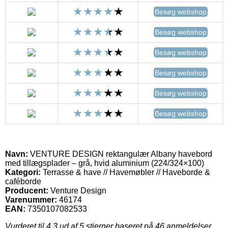
Besøg webshop
Besøg webshop
Besøg webshop
Besøg webshop
Besøg webshop
Besøg webshop
Navn:
VENTURE DESIGN rektangulær Albany havebord
med tillægsplader – grå, hvid aluminium (224/324×100)
Kategori:
Terrasse & have // Havemøbler // Haveborde &
caféborde
Producent:
Venture Design
Varenummer:
46174
EAN:
7350107082533
Vurderet til
4.3
ud af 5 stjerner baseret på
46
anmeldelser