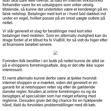
Man skal bare ikke overse, at ifald en internet virksomhed
forhandler varer for en udsalgspris som virker utrolig
tiltalende, så kunne det undertiden være et kendetegn på en
falsk netshop. Betalinger med kort er i hvert fald dækket ind
under en regel, hvilket passer på en imod uægte outlets på
nettet.
Vi slår generelt et slag for bestillinger med kort eller
betalinger med mobilen. Som en alternativ mulighed kan du
drage fordel af et tilbud fra fx ViaBill, for så vidt du higer efter
at finansiere beløbet senere.
Forinden folk bestiller i en butik på nettet kunne de altid se
på e-shoppens forretningsaftale, dog er det ofte ikke super
interessant.
Et nemt alternativ kunne derfor være at tjekke hvorvidt
internet shoppen er e-mærket, siden det generelt er en
garanti for at netshoppen retter sig efter de gældende
danske regler, foruden at online forretningen nu og da
besigtiges af specialister som har meget erfaring med
reglerne. Desuden giver det dig chance for en hjælpende
hånd, ifald du forvoldes problemstillinger med dit køb.