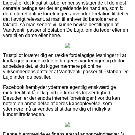
Ligeså er det klogt at køber er hensynstagende til de mest
centrale betingelser der er gældende for handlen, som fx
den returret online forretningen anvender. I relation til det er
det i øvrigt relevant, at man til enhver tid beholder ens
faktura, så man senere vil kunne bevise bestillingen af
Vandventil passer til Eslabon De Lujo, om du leder efter en
vare til en dame eller herre.
Trustpilot forærer dig en række fordelagtige løsninger til at
kortlægge mange aktuelle brugeres vurderinger og derfor
anbefales det, at du kigger nærmere på online
virksomhedens omtaler af Vandventil passer til Eslabon De
Lujo inden du bestiller.
Facebook frembyder ydermere egentlig ønskværdige
metoder til at få et kig ind i e-firmaets troværdighed.
Desuden er der endda internet forretninger hvor du kan
notere en anmeldelse af deres købsoplevelse, som
ydermere må anvendes til at danne dig et indtryk af
kundetilfredsheden.
Denne hjemmeside er finansieret af annonceindtægter. Vi