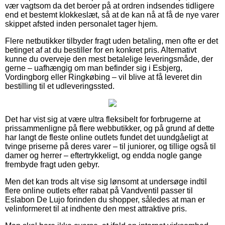
vær vagtsom da det beroer på at ordren indsendes tidligere
end et bestemt klokkeslæt, så at de kan nå at få de nye varer
skippet afsted inden personalet tager hjem.
Flere netbutikker tilbyder fragt uden betaling, men ofte er det
betinget af at du bestiller for en konkret pris. Alternativt
kunne du overveje den mest betalelige leveringsmåde, der
gerne – uafhængig om man befinder sig i Esbjerg,
Vordingborg eller Ringkøbing – vil blive at få leveret din
bestilling til et udleveringssted.
Det har vist sig at være ultra fleksibelt for forbrugerne at
prissammenligne på flere webbutikker, og på grund af dette
har langt de fleste online outlets fundet det uundgåeligt at
tvinge priserne på deres varer – til juniorer, og tillige også til
damer og herrer – eftertrykkeligt, og endda nogle gange
frembyde fragt uden gebyr.
Men det kan trods alt vise sig lønsomt at undersøge indtil
flere online outlets efter rabat på Vandventil passer til
Eslabon De Lujo forinden du shopper, således at man er
velinformeret til at indhente den mest attraktive pris.