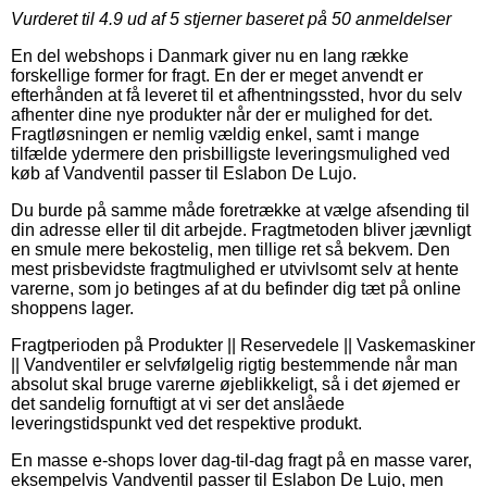
Vurderet til
4.9
ud af 5 stjerner baseret på
50
anmeldelser
En del webshops i Danmark giver nu en lang række
forskellige former for fragt. En der er meget anvendt er
efterhånden at få leveret til et afhentningssted, hvor du selv
afhenter dine nye produkter når der er mulighed for det.
Fragtløsningen er nemlig vældig enkel, samt i mange
tilfælde ydermere den prisbilligste leveringsmulighed ved
køb af Vandventil passer til Eslabon De Lujo.
Du burde på samme måde foretrække at vælge afsending til
din adresse eller til dit arbejde. Fragtmetoden bliver jævnligt
en smule mere bekostelig, men tillige ret så bekvem. Den
mest prisbevidste fragtmulighed er utvivlsomt selv at hente
varerne, som jo betinges af at du befinder dig tæt på online
shoppens lager.
Fragtperioden på Produkter || Reservedele || Vaskemaskiner
|| Vandventiler er selvfølgelig rigtig bestemmende når man
absolut skal bruge varerne øjeblikkeligt, så i det øjemed er
det sandelig fornuftigt at vi ser det anslåede
leveringstidspunkt ved det respektive produkt.
En masse e-shops lover dag-til-dag fragt på en masse varer,
eksempelvis Vandventil passer til Eslabon De Lujo, men