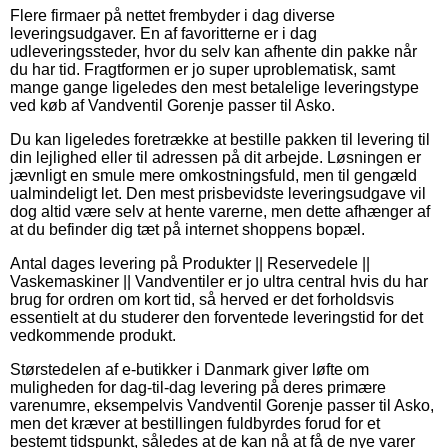
Flere firmaer på nettet frembyder i dag diverse
leveringsudgaver. En af favoritterne er i dag
udleveringssteder, hvor du selv kan afhente din pakke når
du har tid. Fragtformen er jo super uproblematisk, samt
mange gange ligeledes den mest betalelige leveringstype
ved køb af Vandventil Gorenje passer til Asko.
Du kan ligeledes foretrække at bestille pakken til levering til
din lejlighed eller til adressen på dit arbejde. Løsningen er
jævnligt en smule mere omkostningsfuld, men til gengæld
ualmindeligt let. Den mest prisbevidste leveringsudgave vil
dog altid være selv at hente varerne, men dette afhænger af
at du befinder dig tæt på internet shoppens bopæl.
Antal dages levering på Produkter || Reservedele ||
Vaskemaskiner || Vandventiler er jo ultra central hvis du har
brug for ordren om kort tid, så herved er det forholdsvis
essentielt at du studerer den forventede leveringstid for det
vedkommende produkt.
Størstedelen af e-butikker i Danmark giver løfte om
muligheden for dag-til-dag levering på deres primære
varenumre, eksempelvis Vandventil Gorenje passer til Asko,
men det kræver at bestillingen fuldbyrdes forud for et
bestemt tidspunkt, således at de kan nå at få de nye varer