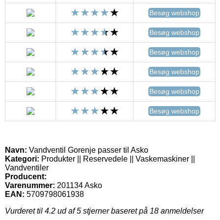
Besøg webshop
Besøg webshop
Besøg webshop
Besøg webshop
Besøg webshop
Besøg webshop
Navn:
Vandventil Gorenje passer til Asko
Kategori:
Produkter || Reservedele || Vaskemaskiner ||
Vandventiler
Producent:
Varenummer:
201134 Asko
EAN:
5709798061938
Vurderet til
4.2
ud af 5 stjerner baseret på
18
anmeldelser