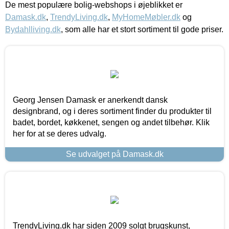
De mest populære bolig-webshops i øjeblikket er
Damask.dk
,
TrendyLiving.dk
,
MyHomeMøbler.dk
og
Bydahlliving.dk
, som alle har et stort sortiment til gode priser.
Georg Jensen Damask er anerkendt dansk
designbrand, og i deres sortiment finder du produkter til
badet, bordet, køkkenet, sengen og andet tilbehør. Klik
her for at se deres udvalg.
Se udvalget på Damask.dk
TrendyLiving.dk har siden 2009 solgt brugskunst,