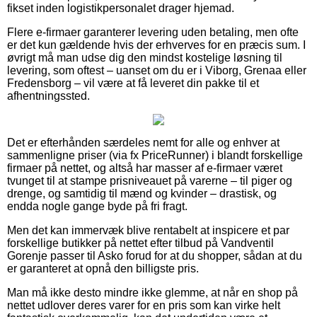
fikset inden logistikpersonalet drager hjemad.
Flere e-firmaer garanterer levering uden betaling, men ofte
er det kun gældende hvis der erhverves for en præcis sum. I
øvrigt må man udse dig den mindst kostelige løsning til
levering, som oftest – uanset om du er i Viborg, Grenaa eller
Fredensborg – vil være at få leveret din pakke til et
afhentningssted.
Det er efterhånden særdeles nemt for alle og enhver at
sammenligne priser (via fx PriceRunner) i blandt forskellige
firmaer på nettet, og altså har masser af e-firmaer været
tvunget til at stampe prisniveauet på varerne – til piger og
drenge, og samtidig til mænd og kvinder – drastisk, og
endda nogle gange byde på fri fragt.
Men det kan immervæk blive rentabelt at inspicere et par
forskellige butikker på nettet efter tilbud på Vandventil
Gorenje passer til Asko forud for at du shopper, sådan at du
er garanteret at opnå den billigste pris.
Man må ikke desto mindre ikke glemme, at når en shop på
nettet udlover deres varer for en pris som kan virke helt