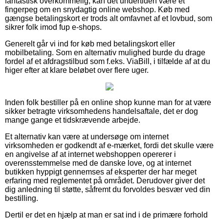
fantastisk overkommelig, kan det undertiden være et
fingerpeg om en snydagtig online webshop. Køb med
gængse betalingskort er trods alt omfavnet af et lovbud, som
sikrer folk imod fup e-shops.
Generelt går vi ind for køb med betalingskort eller
mobilbetaling. Som en alternativ mulighed burde du drage
fordel af et afdragstilbud som f.eks. ViaBill, i tilfælde af at du
higer efter at klare beløbet over flere uger.
Inden folk bestiller på en online shop kunne man for at være
sikker betragte virksomhedens handelsaftale, det er dog
mange gange et tidskrævende arbejde.
Et alternativ kan være at undersøge om internet
virksomheden er godkendt af e-mærket, fordi det skulle være
en angivelse af at internet webshoppen opererer i
overensstemmelse med de danske love, og at internet
butikken hyppigt gennemses af eksperter der har meget
erfaring med reglementet på området. Derudover giver det
dig anledning til støtte, såfremt du forvoldes besvær ved din
bestilling.
Dertil er det en hjælp at man er sat ind i de primære forhold