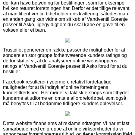
der kan have betydning for bestillingen, som for eksempel
hvilken returret forretningen har. Derfor er det tillige relevant,
at man til enhver tid bibeholder ens kvittering, således man
en anden gang kan vidne om sit køb af Vandventil Gorenje
passer til Asko, ligegyldigt om du skal købe en gave til en
voksen eller et barn.
Trustpilot genererer en række passende muligheder for at
sondere en stor gruppe forhenværende kunders ratings og
derfor støtter vi, at du analyserer online webshoppens
ratings af Vandventil Gorenje passer til Asko forud for at du
bestiller.
Facebook resulterer i ydermere relativt fordelagtige
muligheder for at få indtryk af online forretningens
kundetilfredshed. Her møder vi faktisk e-shops som tilbyder
kunderne at udforme en omtale af ordreforløbet, som også
må benyttes til at bedømme tidligere kunders oplevelser.
Dette website finansieres af reklameindtægter. Vi har et fast
samarbejde med en gruppe af online virksomheder da vi
annoncerer forretningernes tilbud, og tjener kommission ifald