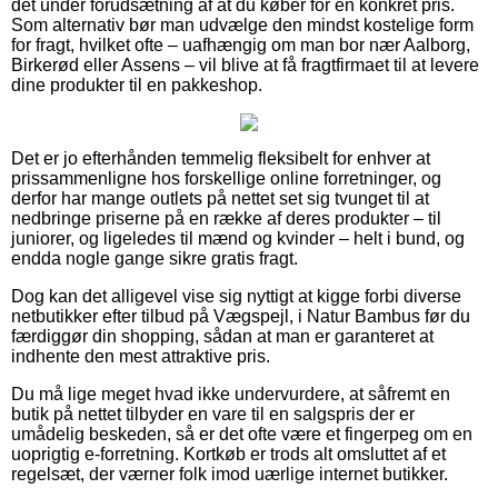
det under forudsætning af at du køber for en konkret pris.
Som alternativ bør man udvælge den mindst kostelige form
for fragt, hvilket ofte – uafhængig om man bor nær Aalborg,
Birkerød eller Assens – vil blive at få fragtfirmaet til at levere
dine produkter til en pakkeshop.
Det er jo efterhånden temmelig fleksibelt for enhver at
prissammenligne hos forskellige online forretninger, og
derfor har mange outlets på nettet set sig tvunget til at
nedbringe priserne på en række af deres produkter – til
juniorer, og ligeledes til mænd og kvinder – helt i bund, og
endda nogle gange sikre gratis fragt.
Dog kan det alligevel vise sig nyttigt at kigge forbi diverse
netbutikker efter tilbud på Vægspejl, i Natur Bambus før du
færdiggør din shopping, sådan at man er garanteret at
indhente den mest attraktive pris.
Du må lige meget hvad ikke undervurdere, at såfremt en
butik på nettet tilbyder en vare til en salgspris der er
umådelig beskeden, så er det ofte være et fingerpeg om en
uoprigtig e-forretning. Kortkøb er trods alt omsluttet af et
regelsæt, der værner folk imod uærlige internet butikker.