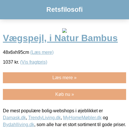
Retsfilosofi
Vægspejl, i Natur Bambus
48x6xh95cm
(Læs mere)
1037
kr.
(Vis fragtpris)
Læs mere »
Køb nu »
De mest populære bolig-webshops i øjeblikket er
Damask.dk
,
TrendyLiving.dk
,
MyHomeMøbler.dk
og
Bydahlliving.dk
, som alle har et stort sortiment til gode priser.