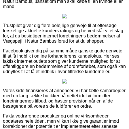
Natur Bambus, uanset om man skal købe til en kvinde eller
mand.
Trustpilot giver dig flere belejlige genveje til at eftersøge
forskellige aktuelle kunders ratings og herved slår vi et slag
for, at du besigtiger internet forretningens bedømmelser af
Vægspejl, i Natur Bambus forud for at du shopper.
Facebook giver dig på samme måde ganske gode genveje
til at få indblik i online forhandlerens kundefokus. Her ses
faktisk internet outlets som giver kunderne mulighed for at
offentliggøre en bedømmelse af ordreforløbet, som også kan
udnyttes til at få et indblik i hvor tilfredse kunderne er.
Vores side finansieres af annoncer. Vi har tætte samarbejder
med en lang række butikker på nettet idet vi formidler
forretningernes tilbud, og høster provision når en af de
besøgende på vores side fuldfører en ordre.
Fakta vedrørende produkter og online virksomheder
opdateres hele tiden, men vi kan ikke give garantier imod
korrektioner der potentielt er implementeret efter seneste