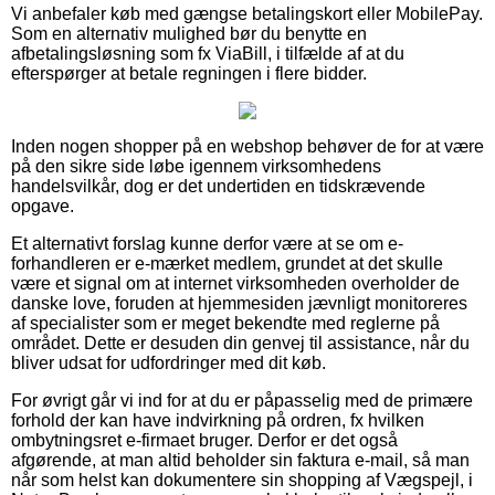
Vi anbefaler køb med gængse betalingskort eller MobilePay.
Som en alternativ mulighed bør du benytte en
afbetalingsløsning som fx ViaBill, i tilfælde af at du
efterspørger at betale regningen i flere bidder.
Inden nogen shopper på en webshop behøver de for at være
på den sikre side løbe igennem virksomhedens
handelsvilkår, dog er det undertiden en tidskrævende
opgave.
Et alternativt forslag kunne derfor være at se om e-
forhandleren er e-mærket medlem, grundet at det skulle
være et signal om at internet virksomheden overholder de
danske love, foruden at hjemmesiden jævnligt monitoreres
af specialister som er meget bekendte med reglerne på
området. Dette er desuden din genvej til assistance, når du
bliver udsat for udfordringer med dit køb.
For øvrigt går vi ind for at du er påpasselig med de primære
forhold der kan have indvirkning på ordren, fx hvilken
ombytningsret e-firmaet bruger. Derfor er det også
afgørende, at man altid beholder sin faktura e-mail, så man
når som helst kan dokumentere sin shopping af Vægspejl, i