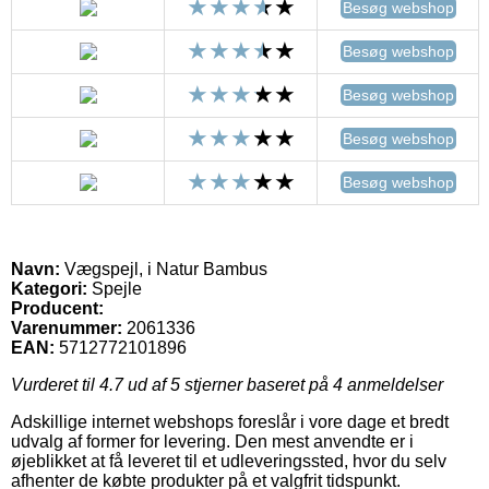
Besøg webshop
Besøg webshop
Besøg webshop
Besøg webshop
Besøg webshop
Navn:
Vægspejl, i Natur Bambus
Kategori:
Spejle
Producent:
Varenummer:
2061336
EAN:
5712772101896
Vurderet til
4.7
ud af 5 stjerner baseret på
4
anmeldelser
Adskillige internet webshops foreslår i vore dage et bredt
udvalg af former for levering. Den mest anvendte er i
øjeblikket at få leveret til et udleveringssted, hvor du selv
afhenter de købte produkter på et valgfrit tidspunkt.