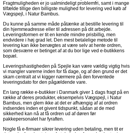
Fragtmuligheden er jo ualmindeligt problemfri, samt i mange
tilfælde tillige den billigste mulighed for levering ved køb af
Vægspejl, i Natur Bambus.
Du kunne på samme måde påtænke at bestille levering til
din hjemmeadresse eller til adressen på dit arbejde.
Leveringsformen er tit en kende mindre prisbillig, men
endvidere i høj grad let. Den mest betalelige metode til
levering kan ikke benægtes at være selv at hente ordren,
som desværre er betinget af at du bor lige ved e-butikkens
bopæl.
Leveringshastigheden på Spejle kan være vældig vigtig hvis
vi mangler varerne inden for få dage, og af den grund er det
skam centralt at vi kigger nærmere på den forventede
leveringsdato for den pågældende vare.
En lang række e-butikker i Danmark giver 1 dags fragt på en
række af deres produkter, eksempelvis Vægspejl, i Natur
Bambus, men glem ikke at det er afhængig af at ordren
indsendes inden et givent tidspunkt, sådan at de med
sikkerhed kan nå at få ordren ud af døren før
pakkepersonalet har fyraften.
Nogle få e-firmaer sikrer levering uden betaling, men tit er