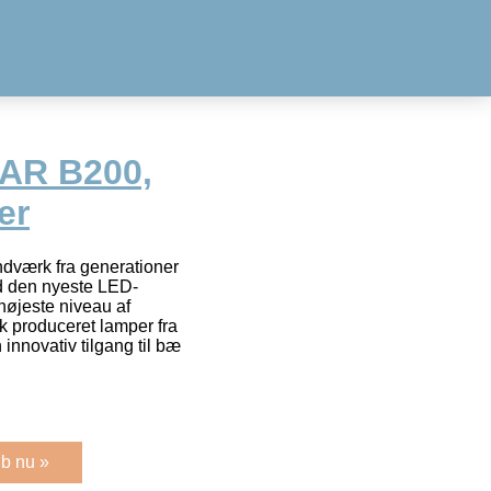
AR B200,
er
dværk fra generationer
d den nyeste LED-
højeste niveau af
 produceret lamper fra
innovativ tilgang til bæ
b nu »