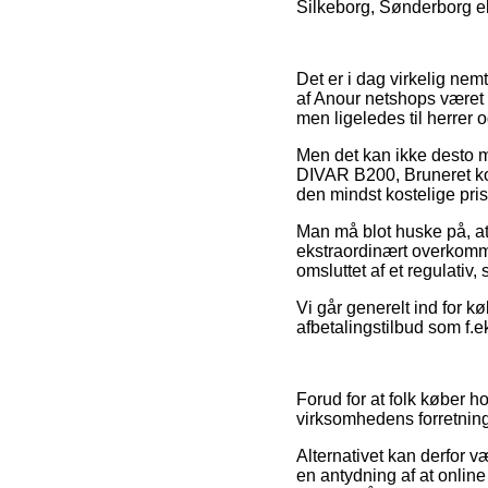
Silkeborg, Sønderborg ell
Det er i dag virkelig nemt
af Anour netshops været t
men ligeledes til herrer
Men det kan ikke desto m
DIVAR B200, Bruneret kob
den mindst kostelige pris
Man må blot huske på, at 
ekstraordinært overkommel
omsluttet af et regulativ
Vi går generelt ind for k
afbetalingstilbud som f.e
Forud for at folk køber 
virksomhedens forretnings
Alternativet kan derfor v
en antydning af at online