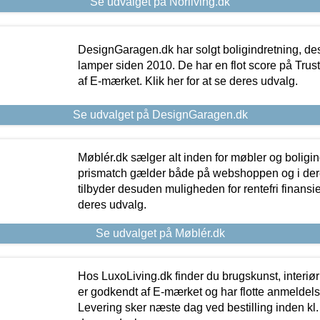
Se udvalget på Norliving.dk
DesignGaragen.dk har solgt boligindretning, d
lamper siden 2010. De har en flot score på Trustpi
af E-mærket. Klik her for at se deres udvalg.
Se udvalget på DesignGaragen.dk
Møblér.dk sælger alt inden for møbler og boligi
prismatch gælder både på webshoppen og i dere
tilbyder desuden muligheden for rentefri finansier
deres udvalg.
Se udvalget på Møblér.dk
Hos LuxoLiving.dk finder du brugskunst, interiør
er godkendt af E-mærket og har flotte anmeldelse
Levering sker næste dag ved bestilling inden kl. 1