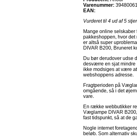
Varenummer:
3948006
EAN:
Vurderet til
4
ud af 5 stje
Mange online selskaber fo
pakkeshoppen, hvor det nem
er altså super uproblem
DIVAR B200, Bruneret k
Du bør derudover udse dig
desværre en sjat mindre 
ikke modsiges at være at
webshoppens adresse.
Fragtperioden på Vægla
omgående, så i det øjemed
vare.
En række webbutikker re
Væglampe DIVAR B200, Br
fast tidspunkt, så at de 
Nogle internet foretagende
beløb. Som alternativ sk