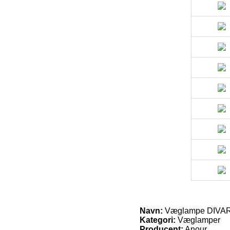
Navn:
Væglampe DIVAR 
Kategori:
Væglamper
Producent:
Anour