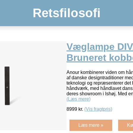
Retsfilosofi
Væglampe DIV
Bruneret kobb
Anour kombinerer viden om hån
af danske designtraditioner me
teknologi og repræsenterer det 
håndværk, med håndlavet dansk
deres showroom i Ishøj. Med en 
(Læs mere)
8999
kr.
(Vis fragtpris)
Læs mere »
Kø