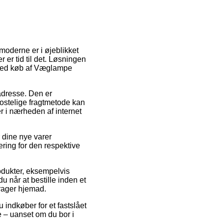
 moderne er i øjeblikket
r er tid til det. Løsningen
e ved køb af Væglampe
 adresse. Den er
kostelige fragtmetode kan
 i nærheden af internet
dine nye varer
ering for den respektive
odukter, eksempelvis
når at bestille inden et
drager hjemad.
u indkøber for et fastslået
e – uanset om du bor i