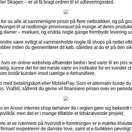
er Skagen – er at få bragt ordren til et udleveringssted.
 for os alle at sammenligne priser på flere netbutikker, og på grun
vunget til at nedbringe prisniveauet på mange af deres produkte
 og damer – markant, og endda nogle gange frembyde levering ud
indre være nyttigt at sammenholde nogle få shops på nettet ef
ber inden du gennemfører dit køb, således at du er på den sikre
.
hvis en online webshop afhænder bedst i test varer til en pris 
ig, kunne det for det meste være en indikator for en svindel sh
, som bistår kunden imod uærlige e-forhandlere.
øb med betalingskort eller MobilePay. Som et alternativ burde du
ks. ViaBill, såfremt du gerne vil finansiere prisen over en period
hos en Anour internet shop behøver de i reglen gøre sig bekendt 
vilkår, men det er i mange tilfælde et tidskrævende projekt.
ære at se nærmere på hvorvidt e-forretningen er e-mærke tilsluttet
 firmaet respekterer de danske love, samt at e-butikken jævnligt 