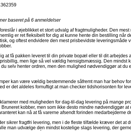
1362359
rner baseret på
6
anmeldelser
reslår i øjeblikket et stort udvalg af fragtmuligheder. Den mest
lig er ret fleksibelt for dig at kunne hente din bestilling når de
atisk, og oftest endvidere den mest prisbevidste leveringsmåd
obber.
 at få pakken leveret til din private bopæl eller til dit arbejdes
prisbillig, men lige så vel vældig hensigtsmæssig. Den mindst 
 du selv henter ordren, men den mulighed nødvendiggør at du er
mper kan være vældig bestemmende såfremt man har behov for 
 er det aldeles fornuftigt at man checker tidshorisonten for lev
klamerer med muligheden for dag-til-dag levering på mange pr
uneret kobber, men som ikke desto mindre nødvendiggør at du 
garanteret kan nå at få varerne afsendt forinden medarbejderne 
r sikrer fragtfri levering, men i de fleste tilfælde kræver det at d
ulle man udvælge den mindst kostelige slags levering, der gern