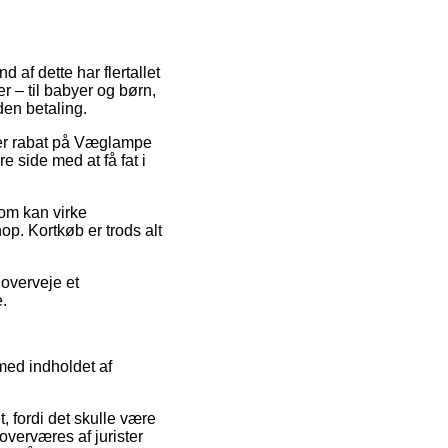
d af dette har flertallet
r – til babyer og børn,
en betaling.
ter rabat på Væglampe
 side med at få fat i
som kan virke
op. Kortkøb er trods alt
 overveje et
e.
med indholdet af
, fordi det skulle være
overværes af jurister