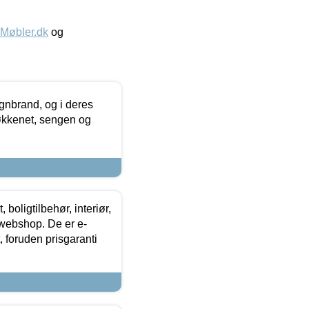
øbler.dk
og
nbrand, og i deres
køkkenet, sengen og
boligtilbehør, interiør,
 webshop. De er e-
 foruden prisgaranti