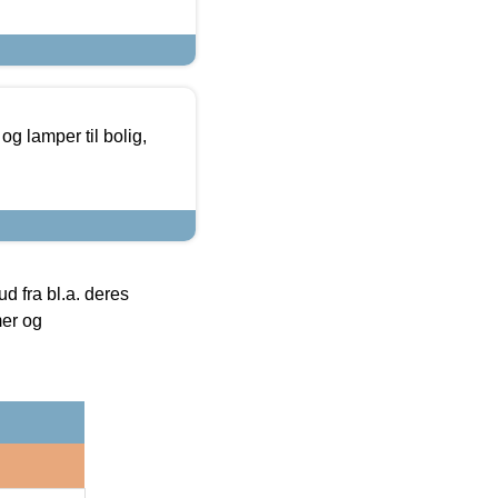
g lamper til bolig,
 fra bl.a. deres
mer og