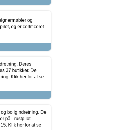
esignermøbler og
lot, og er certificeret
ndretning. Deres
s 37 butikker. De
ing. Klik her for at se
 og boligindretning. De
r på Trustpilot.
5. Klik her for at se