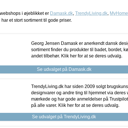
webshops i øjeblikket er
Damask.dk
,
TrendyLiving.dk
,
MyHomeM
 har et stort sortiment til gode priser.
Georg Jensen Damask er anerkendt dansk desig
sortiment finder du produkter til badet, bordet, 
andet tilbehør. Klik her for at se deres udvalg.
Se udvalget på Damask.dk
TrendyLiving.dk har siden 2009 solgt brugskunst, 
designvarer og andre ting til hjemmet via deres
mærkede og har gode anmeldelser på Trustpilot,
på alle varer. Klik her for at se deres udvalg.
Se udvalget på TrendyLiving.dk