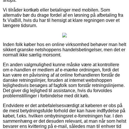
shops.
Vi tilråder kortkøb eller betalinger med mobilen. Som
alternativ bør du drage fordel af en løsning på afbetaling fra
fx ViaBill, hvis du har til hensigt at klare regningen over et
længere tidsrum.
Inden folk køber hos en online virksomhed behøver man helt
sikkert granske netshoppens handelsbetingelser, men det er
normalt ikke særlig morsomt.
En anden valgmulighed kunne måske være at kontrollere
om e-handlen er medlem af e-mærke ordningen, fordi det
kan være en påvisning af at online forhandleren forstår de
danske retningslinjer, foruden at internet webshoppen
lejlighedsvis besøges af fagfolk som forstår retningslinjerne.
Det giver dig lejlighed til assistance, hvis du forvoldes
problemstillinger i forbindelse med dit køb.
Endvidere er det anbefalelsesværdigt at køberen er obs på
de mest betydningsfulde forhold der kan have indflydelse på
købet, f.eks. hvilken ombytningsret e-forretningen har. I den
sammenhæng er det desuden relevant, at man når som helst
bevarer ens kvittering på e-mail, således man til enhver tid