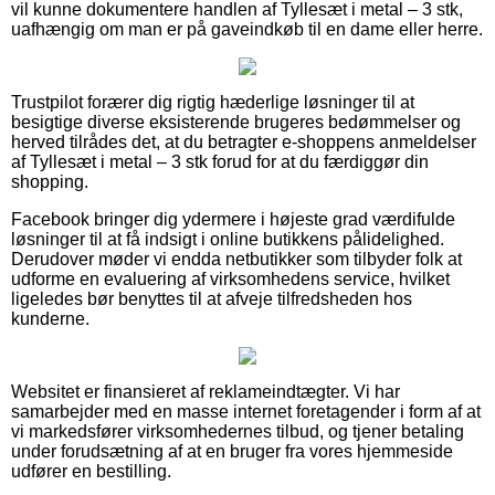
vil kunne dokumentere handlen af Tyllesæt i metal – 3 stk,
uafhængig om man er på gaveindkøb til en dame eller herre.
Trustpilot forærer dig rigtig hæderlige løsninger til at
besigtige diverse eksisterende brugeres bedømmelser og
herved tilrådes det, at du betragter e-shoppens anmeldelser
af Tyllesæt i metal – 3 stk forud for at du færdiggør din
shopping.
Facebook bringer dig ydermere i højeste grad værdifulde
løsninger til at få indsigt i online butikkens pålidelighed.
Derudover møder vi endda netbutikker som tilbyder folk at
udforme en evaluering af virksomhedens service, hvilket
ligeledes bør benyttes til at afveje tilfredsheden hos
kunderne.
Websitet er finansieret af reklameindtægter. Vi har
samarbejder med en masse internet foretagender i form af at
vi markedsfører virksomhedernes tilbud, og tjener betaling
under forudsætning af at en bruger fra vores hjemmeside
udfører en bestilling.