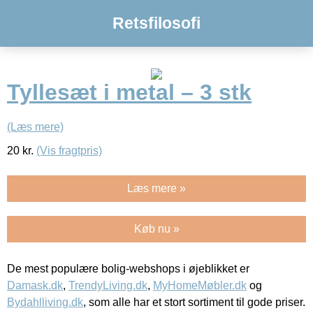
Retsfilosofi
Tyllesæt i metal – 3 stk
(Læs mere)
20
kr.
(Vis fragtpris)
Læs mere »
Køb nu »
De mest populære bolig-webshops i øjeblikket er
Damask.dk
,
TrendyLiving.dk
,
MyHomeMøbler.dk
og
Bydahlliving.dk
, som alle har et stort sortiment til gode priser.