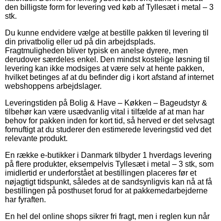
den billigste form for levering ved køb af Tyllesæt i metal – 3
stk.
Du kunne endvidere vælge at bestille pakken til levering til
din privatbolig eller ud på din arbejdsplads.
Fragtmuligheden bliver typisk en anelse dyrere, men
derudover særdeles enkel. Den mindst kostelige løsning til
levering kan ikke modsiges at være selv at hente pakken,
hvilket betinges af at du befinder dig i kort afstand af internet
webshoppens arbejdslager.
Leveringstiden på Bolig & Have – Køkken – Bageudstyr &
tilbehør kan være usædvanlig vital i tilfælde af at man har
behov for pakken inden for kort tid, så herved er det selvsagt
fornuftigt at du studerer den estimerede leveringstid ved det
relevante produkt.
En række e-butikker i Danmark tilbyder 1 hverdags levering
på flere produkter, eksempelvis Tyllesæt i metal – 3 stk, som
imidlertid er underforstået at bestillingen placeres før et
nøjagtigt tidspunkt, således at de sandsynligvis kan nå at få
bestillingen på posthuset forud for at pakkemedarbejderne
har fyraften.
En hel del online shops sikrer fri fragt, men i reglen kun når