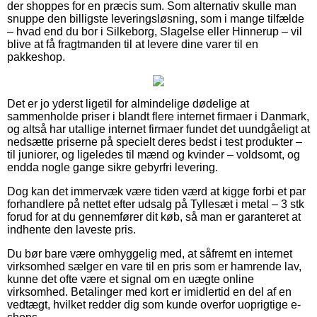
der shoppes for en præcis sum. Som alternativ skulle man
snuppe den billigste leveringsløsning, som i mange tilfælde
– hvad end du bor i Silkeborg, Slagelse eller Hinnerup – vil
blive at få fragtmanden til at levere dine varer til en
pakkeshop.
Det er jo yderst ligetil for almindelige dødelige at
sammenholde priser i blandt flere internet firmaer i Danmark,
og altså har utallige internet firmaer fundet det uundgåeligt at
nedsætte priserne på specielt deres bedst i test produkter –
til juniorer, og ligeledes til mænd og kvinder – voldsomt, og
endda nogle gange sikre gebyrfri levering.
Dog kan det immervæk være tiden værd at kigge forbi et par
forhandlere på nettet efter udsalg på Tyllesæt i metal – 3 stk
forud for at du gennemfører dit køb, så man er garanteret at
indhente den laveste pris.
Du bør bare være omhyggelig med, at såfremt en internet
virksomhed sælger en vare til en pris som er hamrende lav,
kunne det ofte være et signal om en uægte online
virksomhed. Betalinger med kort er imidlertid en del af en
vedtægt, hvilket redder dig som kunde overfor uoprigtige e-