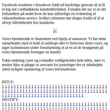
Facebook resulterer i derudover fuldt ud hæderlige genveje til at få
et kig ind i netbutikkens kundetilfredshed. Foruden det ser vi en del
forhandlere på nettet hvor du kan udfærdige en evaluering af
virksomhedens service, hvilket ydermere bør drages fordel af til at
afveje tilfredsheden hos kunderne.
Vores hjemmeside er finansieret ved hjælp af annoncer. Vi har tætte
samarbejder med et hold af netshops idet vi fremviser deres varer, og
tager kommission under forudsætning af at en af de besøgende på
vores hjemmeside foretager en handel.
Fakta omkring varer og e-handler vedligeholdes hele tiden, men vi
ønsker ikke at påtage os ansvaret for justeringer der er udarbejdet
siden nyligste opdatering af vores informationer.
BITLY:
1
1
1
1
1
1
1
1
1
1
1
1
1
1
1
1
1
1
1
1
1
1
1
1
1
1
1
1
1
1
1
1
1
1
1
1
1
1
1
1
1
1
1
1
1
1
1
1
1
1
1
1
1
1
1
1
1
1
1
1
1
1
1
1
1
1
1
1
1
1
1
1
1
1
1
1
1
1
1
1
1
1
1
1
1
1
1
1
1
1
1
1
1
1
1
1
1
1
1
1
SPOTIFY:
1
1
1
1
1
1
1
1
1
1
1
1
1
1
1
1
1
1
1
1
1
1
1
1
1
1
1
1
1
1
1
1
1
1
1
1
1
1
1
1
1
1
1
1
1
1
1
1
1
1
1
1
1
1
1
1
1
1
1
1
1
1
1
1
1
1
1
1
1
1
1
1