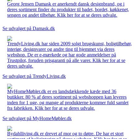
Georg Jensen Damask er anerkendt dansk designbrand, og i
deres sortiment finder du produkter til badet, bordet, køkkenet,
sengen og andet tilbehør. Klik her for at se deres udvalg.
Se udvalget på Damask.dk
TrendyLiving.dk har siden 2009 solgt brugskunst, boligtilbehør,
interiør, designvarer og andre ting til hjemmet via deres
webshop. De er e-mærkede og har gode anmeldelser på
Trustpilot, foruden prisgaranti på alle varer. Klik her for at se
deres udvalg.
Se udvalget på TrendyLiving.dk
MyHomeMøbler.dk er en landsdækkende kæde med 36
butikker. 80 % af deres sortiment på webshoppen kan leveres
inden for 1 uge, og mange af produkterne kommer fuld samlet
fra fabrikken. Klik her for at se deres udvalg.
Se udvalget på MyHomeMøbler.dk
Bydahlliving.dk er drevet af mor og to døtre. De har et stort