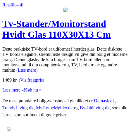
Retsfilosofi
Tv-Stander/Monitorstand
Hvidt Glas 110X30X13 Cm
Dette praktiske TV-bord er udformet i hærdet glas. Dette diskrete
TV-bords elegante, strømlinede design vil give din bolig et moderne
præg. Denne glashylde kan bruges som TV-bord eller som
monitorstand til din computerskærm, TV, bærbare pc og andre
multim
(Læs mere)
1469
kr.
(Vis fragtpris)
Læs mere »
Køb nu »
De mest populære bolig-webshops i øjeblikket er
Damask.dk
,
TrendyLiving.dk
,
MyHomeMøbler.dk
og
Bydahlliving.dk
, som alle
har et stort sortiment til gode priser.