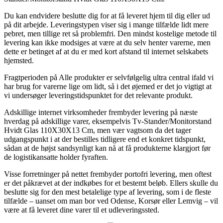
Du kan endvidere beslutte dig for at få leveret hjem til dig eller ud
på dit arbejde. Leveringstypen viser sig i mange tilfælde lidt mere
pebret, men tillige ret så problemfri. Den mindst kostelige metode til
levering kan ikke modsiges at være at du selv henter varerne, men
dette er betinget af at du er med kort afstand til internet selskabets
hjemsted.
Fragtperioden på Alle produkter er selvfølgelig ultra central ifald vi
har brug for varerne lige om lidt, så i det øjemed er det jo vigtigt at
vi undersøger leveringstidspunktet for det relevante produkt.
Adskillige internet virksomheder frembyder levering på næste
hverdag på adskillige varer, eksempelvis Tv-Stander/Monitorstand
Hvidt Glas 110X30X13 Cm, men vær vagtsom da det tager
udgangspunkt i at der bestilles tidligere end et konkret tidspunkt,
sådan at de højst sandsynligt kan nå at få produkterne klargjort før
de logistikansatte holder fyraften.
Visse forretninger på nettet frembyder portofri levering, men oftest
er det påkrævet at der indkøbes for et bestemt beløb. Ellers skulle du
beslutte sig for den mest betalelige type af levering, som i de fleste
tilfælde – uanset om man bor ved Odense, Korsør eller Lemvig – vil
være at få leveret dine varer til et udleveringssted.