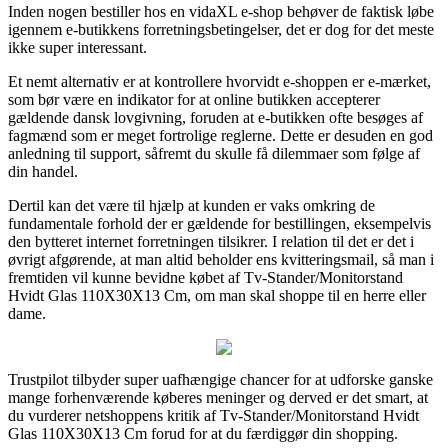
Inden nogen bestiller hos en vidaXL e-shop behøver de faktisk løbe
igennem e-butikkens forretningsbetingelser, det er dog for det meste
ikke super interessant.
Et nemt alternativ er at kontrollere hvorvidt e-shoppen er e-mærket,
som bør være en indikator for at online butikken accepterer
gældende dansk lovgivning, foruden at e-butikken ofte besøges af
fagmænd som er meget fortrolige reglerne. Dette er desuden en god
anledning til support, såfremt du skulle få dilemmaer som følge af
din handel.
Dertil kan det være til hjælp at kunden er vaks omkring de
fundamentale forhold der er gældende for bestillingen, eksempelvis
den bytteret internet forretningen tilsikrer. I relation til det er det i
øvrigt afgørende, at man altid beholder ens kvitteringsmail, så man i
fremtiden vil kunne bevidne købet af Tv-Stander/Monitorstand
Hvidt Glas 110X30X13 Cm, om man skal shoppe til en herre eller
dame.
Trustpilot tilbyder super uafhængige chancer for at udforske ganske
mange forhenværende køberes meninger og derved er det smart, at
du vurderer netshoppens kritik af Tv-Stander/Monitorstand Hvidt
Glas 110X30X13 Cm forud for at du færdiggør din shopping.