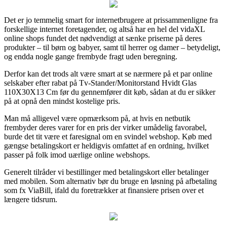
Det er jo temmelig smart for internetbrugere at prissammenligne fra
forskellige internet foretagender, og altså har en hel del vidaXL
online shops fundet det nødvendigt at sænke priserne på deres
produkter – til børn og babyer, samt til herrer og damer – betydeligt,
og endda nogle gange frembyde fragt uden beregning.
Derfor kan det trods alt være smart at se nærmere på et par online
selskaber efter rabat på Tv-Stander/Monitorstand Hvidt Glas
110X30X13 Cm før du gennemfører dit køb, sådan at du er sikker
på at opnå den mindst kostelige pris.
Man må alligevel være opmærksom på, at hvis en netbutik
frembyder deres varer for en pris der virker umådelig favorabel,
burde det tit være et faresignal om en svindel webshop. Køb med
gængse betalingskort er heldigvis omfattet af en ordning, hvilket
passer på folk imod uærlige online webshops.
Generelt tilråder vi bestillinger med betalingskort eller betalinger
med mobilen. Som alternativ bør du bruge en løsning på afbetaling
som fx ViaBill, ifald du foretrækker at finansiere prisen over et
længere tidsrum.