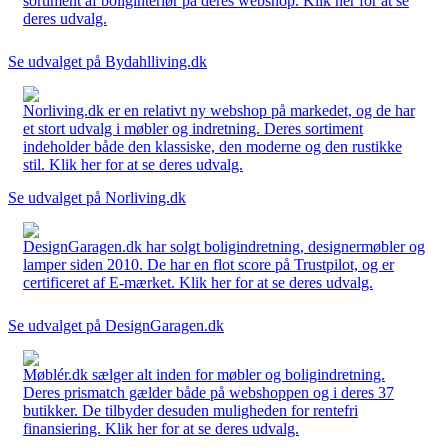
sortiment af boliginteriør på deres webshop. Klik her for at se
deres udvalg.
Se udvalget på Bydahlliving.dk
Norliving.dk er en relativt ny webshop på markedet, og de har
et stort udvalg i møbler og indretning. Deres sortiment
indeholder både den klassiske, den moderne og den rustikke
stil. Klik her for at se deres udvalg.
Se udvalget på Norliving.dk
DesignGaragen.dk har solgt boligindretning, designermøbler og
lamper siden 2010. De har en flot score på Trustpilot, og er
certificeret af E-mærket. Klik her for at se deres udvalg.
Se udvalget på DesignGaragen.dk
Møblér.dk sælger alt inden for møbler og boligindretning.
Deres prismatch gælder både på webshoppen og i deres 37
butikker. De tilbyder desuden muligheden for rentefri
finansiering. Klik her for at se deres udvalg.