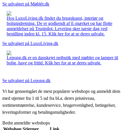
Se udvalget på Møblér.dk
Hos LuxoLiving.dk finder du brugskunst, interiør og
boligindretning. De er godkendt af E-mærket og har flotte
anmeldelser på Trustpilot. Levering sker næste dag ved
bestilling inden kl. 15. Klik her for at se deres udvalg.
Se udvalget på LuxoLiving.dk
Lepong.dk er en danskejet netbutik med møbler og lamper til
bolig, have og fritid. Klik her for at se deres udvalg.
Se udvalget på Lepong.dk
Vi har gennemgået de mest populære webshops og anmeldt dem
med stjerner fra 1 til 5 ud fra bl.a. deres prisniveau,
sortimentstørrelse, kundeservice, brugervenlighed, betingelser,
leveringsformer og betalingsmuligheder.
Bedst anmeldte webshops
Webshop
Stjerner
Link