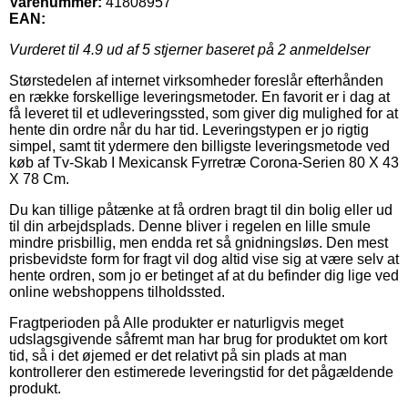
Varenummer:
41808957
EAN:
Vurderet til
4.9
ud af 5 stjerner baseret på
2
anmeldelser
Størstedelen af internet virksomheder foreslår efterhånden
en række forskellige leveringsmetoder. En favorit er i dag at
få leveret til et udleveringssted, som giver dig mulighed for at
hente din ordre når du har tid. Leveringstypen er jo rigtig
simpel, samt tit ydermere den billigste leveringsmetode ved
køb af Tv-Skab I Mexicansk Fyrretræ Corona-Serien 80 X 43
X 78 Cm.
Du kan tillige påtænke at få ordren bragt til din bolig eller ud
til din arbejdsplads. Denne bliver i regelen en lille smule
mindre prisbillig, men endda ret så gnidningsløs. Den mest
prisbevidste form for fragt vil dog altid vise sig at være selv at
hente ordren, som jo er betinget af at du befinder dig lige ved
online webshoppens tilholdssted.
Fragtperioden på Alle produkter er naturligvis meget
udslagsgivende såfremt man har brug for produktet om kort
tid, så i det øjemed er det relativt på sin plads at man
kontrollerer den estimerede leveringstid for det pågældende
produkt.