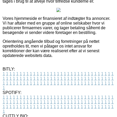
tages i brug til at afveje hvor tilfredse kunderne er.
Vores hjemmeside er finansieret af indtægter fra annoncer.
Vi har aftaler med en gruppe af online selskaber hvor vi
publicerer firmaernes varer, og tager betaling såfremt de
besøgende vi sender videre foretager en bestilling.
Orientering angående tilbud og forretninger på nettet
opretholdes tit, men vi påtager os intet ansvar for
korrektioner der kan være realiseret efter at vi senest
opdaterede websitets data.
BITLY:
1
1
1
1
1
1
1
1
1
1
1
1
1
1
1
1
1
1
1
1
1
1
1
1
1
1
1
1
1
1
1
1
1
1
1
1
1
1
1
1
1
1
1
1
1
1
1
1
1
1
1
1
1
1
1
1
1
1
1
1
1
1
1
1
1
1
1
1
1
1
1
1
1
1
1
1
1
1
1
1
1
1
1
1
1
1
1
1
1
1
1
1
1
1
1
1
1
1
1
1
SPOTIFY:
1
1
1
1
1
1
1
1
1
1
1
1
1
1
1
1
1
1
1
1
1
1
1
1
1
1
1
1
1
1
1
1
1
1
1
1
1
1
1
1
1
1
1
1
1
1
1
1
1
1
1
1
1
1
1
1
1
1
1
1
1
1
1
1
1
1
1
1
1
1
1
1
1
1
1
1
1
1
1
1
1
1
1
1
1
1
1
1
1
1
1
1
1
1
1
1
1
1
1
1
CUTTLY BIO: