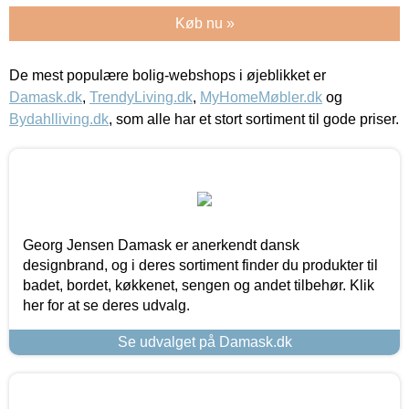
Køb nu »
De mest populære bolig-webshops i øjeblikket er
Damask.dk
,
TrendyLiving.dk
,
MyHomeMøbler.dk
og
Bydahlliving.dk
, som alle har et stort sortiment til gode priser.
Georg Jensen Damask er anerkendt dansk
designbrand, og i deres sortiment finder du produkter til
badet, bordet, køkkenet, sengen og andet tilbehør. Klik
her for at se deres udvalg.
Se udvalget på Damask.dk