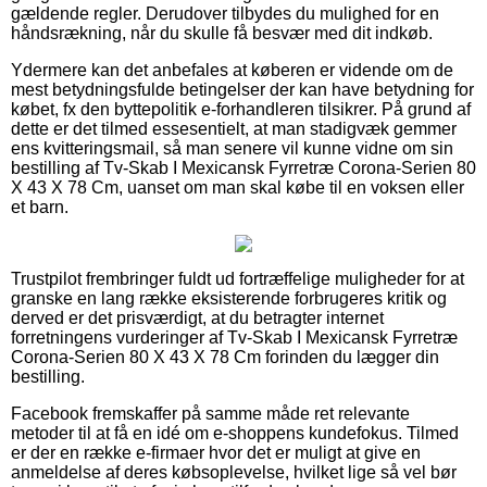
gældende regler. Derudover tilbydes du mulighed for en
håndsrækning, når du skulle få besvær med dit indkøb.
Ydermere kan det anbefales at køberen er vidende om de
mest betydningsfulde betingelser der kan have betydning for
købet, fx den byttepolitik e-forhandleren tilsikrer. På grund af
dette er det tilmed essesentielt, at man stadigvæk gemmer
ens kvitteringsmail, så man senere vil kunne vidne om sin
bestilling af Tv-Skab I Mexicansk Fyrretræ Corona-Serien 80
X 43 X 78 Cm, uanset om man skal købe til en voksen eller
et barn.
Trustpilot frembringer fuldt ud fortræffelige muligheder for at
granske en lang række eksisterende forbrugeres kritik og
derved er det prisværdigt, at du betragter internet
forretningens vurderinger af Tv-Skab I Mexicansk Fyrretræ
Corona-Serien 80 X 43 X 78 Cm forinden du lægger din
bestilling.
Facebook fremskaffer på samme måde ret relevante
metoder til at få en idé om e-shoppens kundefokus. Tilmed
er der en række e-firmaer hvor det er muligt at give en
anmeldelse af deres købsoplevelse, hvilket lige så vel bør