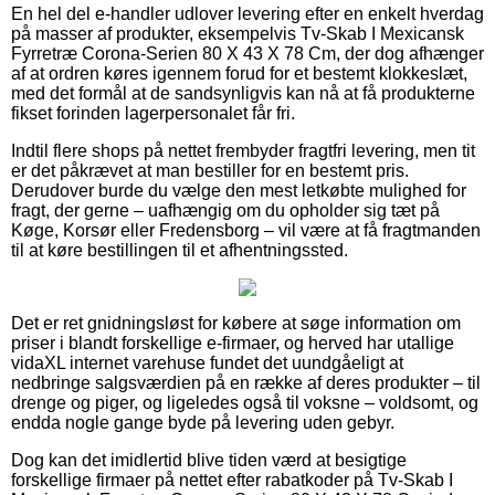
En hel del e-handler udlover levering efter en enkelt hverdag
på masser af produkter, eksempelvis Tv-Skab I Mexicansk
Fyrretræ Corona-Serien 80 X 43 X 78 Cm, der dog afhænger
af at ordren køres igennem forud for et bestemt klokkeslæt,
med det formål at de sandsynligvis kan nå at få produkterne
fikset forinden lagerpersonalet får fri.
Indtil flere shops på nettet frembyder fragtfri levering, men tit
er det påkrævet at man bestiller for en bestemt pris.
Derudover burde du vælge den mest letkøbte mulighed for
fragt, der gerne – uafhængig om du opholder sig tæt på
Køge, Korsør eller Fredensborg – vil være at få fragtmanden
til at køre bestillingen til et afhentningssted.
Det er ret gnidningsløst for købere at søge information om
priser i blandt forskellige e-firmaer, og herved har utallige
vidaXL internet varehuse fundet det uundgåeligt at
nedbringe salgsværdien på en række af deres produkter – til
drenge og piger, og ligeledes også til voksne – voldsomt, og
endda nogle gange byde på levering uden gebyr.
Dog kan det imidlertid blive tiden værd at besigtige
forskellige firmaer på nettet efter rabatkoder på Tv-Skab I