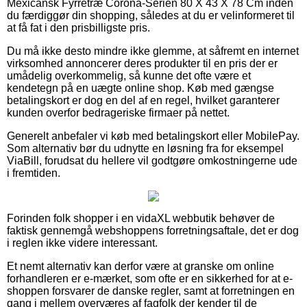
Mexicansk Fyrretræ Corona-Serien 80 X 43 X 78 Cm inden
du færdiggør din shopping, således at du er velinformeret til
at få fat i den prisbilligste pris.
Du må ikke desto mindre ikke glemme, at såfremt en internet
virksomhed annoncerer deres produkter til en pris der er
umådelig overkommelig, så kunne det ofte være et
kendetegn på en uægte online shop. Køb med gængse
betalingskort er dog en del af en regel, hvilket garanterer
kunden overfor bedrageriske firmaer på nettet.
Generelt anbefaler vi køb med betalingskort eller MobilePay.
Som alternativ bør du udnytte en løsning fra for eksempel
ViaBill, forudsat du hellere vil godtgøre omkostningerne ude
i fremtiden.
Forinden folk shopper i en vidaXL webbutik behøver de
faktisk gennemgå webshoppens forretningsaftale, det er dog
i reglen ikke videre interessant.
Et nemt alternativ kan derfor være at granske om online
forhandleren er e-mærket, som ofte er en sikkerhed for at e-
shoppen forsvarer de danske regler, samt at forretningen en
gang i mellem overværes af fagfolk der kender til de