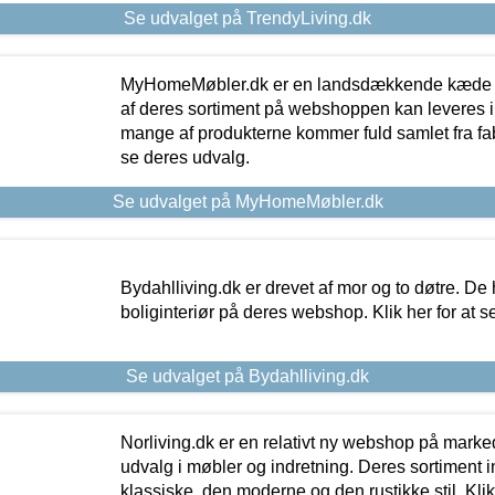
Se udvalget på TrendyLiving.dk
MyHomeMøbler.dk er en landsdækkende kæde m
af deres sortiment på webshoppen kan leveres i
mange af produkterne kommer fuld samlet fra fabr
se deres udvalg.
Se udvalget på MyHomeMøbler.dk
Bydahlliving.dk er drevet af mor og to døtre. De h
boliginteriør på deres webshop. Klik her for at s
Se udvalget på Bydahlliving.dk
Norliving.dk er en relativt ny webshop på markede
udvalg i møbler og indretning. Deres sortiment
klassiske, den moderne og den rustikke stil. Klik