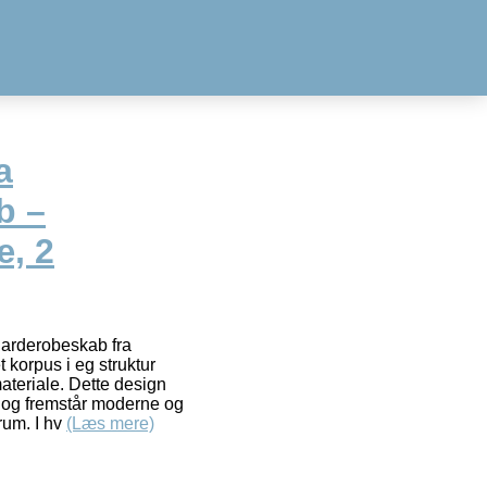
a
b –
æ, 2
garderobeskab fra
 korpus i eg struktur
teriale. Dette design
yk og fremstår moderne og
rum. I hv
(Læs mere)