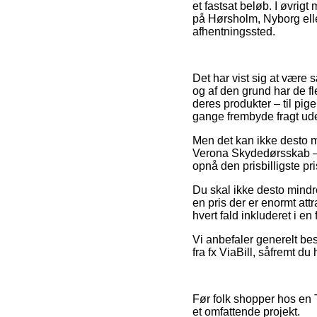
et fastsat beløb. I øvrigt
på Hørsholm, Nyborg eller
afhentningssted.
Det har vist sig at være 
og af den grund har de fl
deres produkter – til pi
gange frembyde fragt ud
Men det kan ikke desto m
Verona Skydedørsskab – e
opnå den prisbilligste pri
Du skal ikke desto mindre 
en pris der er enormt att
hvert fald inkluderet i e
Vi anbefaler generelt bes
fra fx ViaBill, såfremt du
Før folk shopper hos en 
et omfattende projekt.