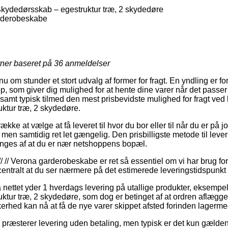
ydedørsskab – egestruktur træ, 2 skydedøre
arderobeskabe
rner baseret på
36
anmeldelser
nu om stunder et stort udvalg af former for fragt. En yndling er for
 som giver dig mulighed for at hente dine varer når det passer 
, samt typisk tilmed den mest prisbevidste mulighed for fragt v
ktur træ, 2 skydedøre.
kke at vælge at få leveret til hvor du bor eller til når du er på
e, men samtidig ret let gængelig. Den prisbilligste metode til leve
inges af at du er nær netshoppens bopæl.
// // Verona garderobeskabe er ret så essentiel om vi har brug f
 centralt at du ser nærmere på det estimerede leveringstidspunkt
 nettet yder 1 hverdags levering på utallige produkter, eksemp
tur træ, 2 skydedøre, som dog er betinget af at ordren aflægges
kerhed kan nå at få de nye varer skippet afsted forinden lagerme
ræsterer levering uden betaling, men typisk er det kun gælden