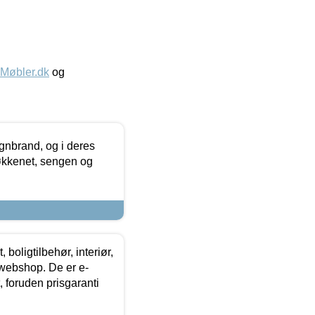
øbler.dk
og
nbrand, og i deres
køkkenet, sengen og
boligtilbehør, interiør,
 webshop. De er e-
 foruden prisgaranti