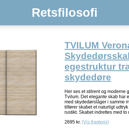
Retsfilosofi
TVILUM Veron
Skydedørsska
egestruktur tr
skydedøre
Her ses et stilrent og moderne 
Tvilum. Det elegante skab har et
med skydedørslåger i samme ma
tilfører skabet et naturligt udtr
rustikt. Skabet indrettes med to 
2695
kr.
(Vis fragtpris)