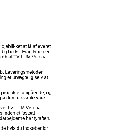
 øjeblikket at få afleveret
dig bedst. Fragttypen er
ed køb af TVILUM Verona
 job. Leveringsmetoden
ring er unægtelig selv at
or produktet omgående, og
 på den relevante vare.
elvis TVILUM Verona
 inden et fastsat
darbejderne har fyraften.
de hvis du indkøber for