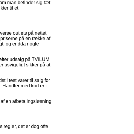
t om man befinder sig tæt
er til et
verse outlets på nettet,
spriserne på en række af
igt, og endda nogle
 efter udsalg på TVILUM
 usvigeligt sikker på at
i test varer til salg for
. Handler med kort er i
e af en afbetalingsløsning
regler, det er dog ofte