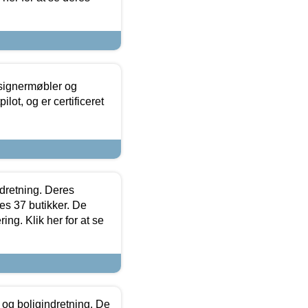
esignermøbler og
lot, og er certificeret
ndretning. Deres
s 37 butikker. De
ing. Klik her for at se
 og boligindretning. De