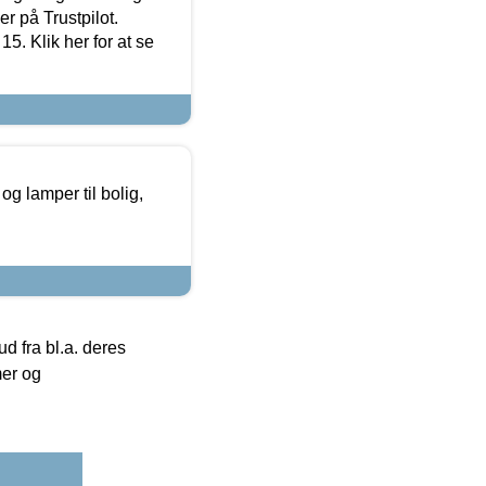
r på Trustpilot.
5. Klik her for at se
g lamper til bolig,
 fra bl.a. deres
mer og