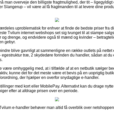
 må man overveje den billigste fragtmulighed, der tit – ligegyldig
 Slangerup – vil være at få fragtmanden til at levere dine produkt
særdeles uproblematisk for enhver at finde de bedste priser fra di
este Tvilum internet webshops set sig tvunget til at stampe salg
ger og drenge, og endvidere også til mænd og kvinder – betragtel
en gebyr.
indre blive gavnligt at sammenligne en række outlets på nettet
gestruktur træ, 2 skydedøre forinden du handler, sådan at du er
s.
være omhyggelig med, at i tilfælde af at en netbutik sælger bedst 
raktiv, kunne det for det meste være et bevis på en uoprigtig butik
n forordning, der hjælper en overfor snydagtige e-handler.
tillinger med kort eller MobilePay. Alternativt kan du drage nytt
 higer efter at afdrage prisen over en periode.
Tvilum e-handler behøver man altid få overblik over netshoppens 