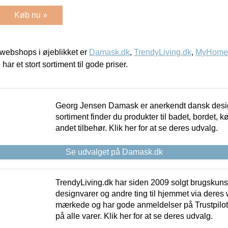
Køb nu »
webshops i øjeblikket er
Damask.dk
,
TrendyLiving.dk
,
MyHomeM
 har et stort sortiment til gode priser.
Georg Jensen Damask er anerkendt dansk desig
sortiment finder du produkter til badet, bordet, 
andet tilbehør. Klik her for at se deres udvalg.
Se udvalget på Damask.dk
TrendyLiving.dk har siden 2009 solgt brugskunst, 
designvarer og andre ting til hjemmet via deres
mærkede og har gode anmeldelser på Trustpilot,
på alle varer. Klik her for at se deres udvalg.