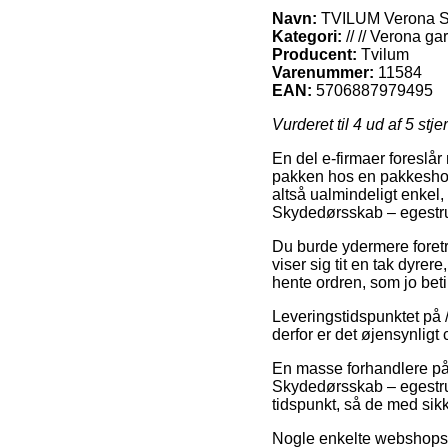
Navn:
TVILUM Verona Sk
Kategori:
// // Verona g
Producent:
Tvilum
Varenummer:
11584
EAN:
5706887979495
Vurderet til
4
ud af 5 stje
En del e-firmaer foreslår 
pakken hos en pakkeshop,
altså ualmindeligt enkel
Skydedørsskab – egestru
Du burde ydermere foretræ
viser sig tit en tak dyrer
hente ordren, som jo bet
Leveringstidspunktet på 
derfor er det øjensynligt
En masse forhandlere på
Skydedørsskab – egestruk
tidspunkt, så de med sik
Nogle enkelte webshops p