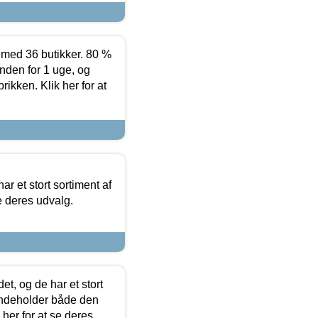
ed 36 butikker. 80 %
nden for 1 uge, og
ikken. Klik her for at
ar et stort sortiment af
e deres udvalg.
t, og de har et stort
 indeholder både den
 her for at se deres