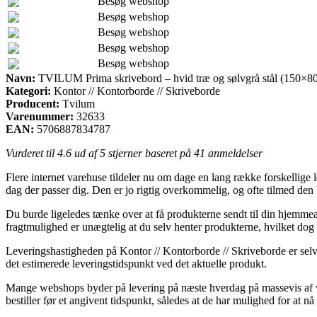
Besøg webshop
Besøg webshop
Besøg webshop
Besøg webshop
Besøg webshop
Navn:
TVILUM Prima skrivebord – hvid træ og sølvgrå stål (150×8
Kategori:
Kontor // Kontorborde // Skriveborde
Producent:
Tvilum
Varenummer:
32633
EAN:
5706887834787
Vurderet til
4.6
ud af 5 stjerner baseret på
41
anmeldelser
Flere internet varehuse tildeler nu om dage en lang række forskellige
dag der passer dig. Den er jo rigtig overkommelig, og ofte tilmed de
Du burde ligeledes tænke over at få produkterne sendt til din hjemmead
fragtmulighed er unægtelig at du selv henter produkterne, hvilket dog s
Leveringshastigheden på Kontor // Kontorborde // Skriveborde er selvfø
det estimerede leveringstidspunkt ved det aktuelle produkt.
Mange webshops byder på levering på næste hverdag på massevis af v
bestiller før et angivent tidspunkt, således at de har mulighed for at 