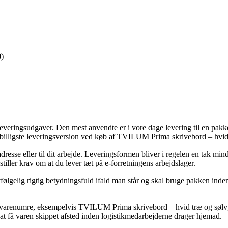
0)
 leveringsudgaver. Den mest anvendte er i vore dage levering til en pak
n billigste leveringsversion ved køb af TVILUM Prima skrivebord – hvid
resse eller til dit arbejde. Leveringsformen bliver i regelen en tak mi
tiller krav om at du lever tæt på e-forretningens arbejdslager.
lgelig rigtig betydningsfuld ifald man står og skal bruge pakken inden 
arenumre, eksempelvis TVILUM Prima skrivebord – hvid træ og sølvgrå
nå at få varen skippet afsted inden logistikmedarbejderne drager hjemad.