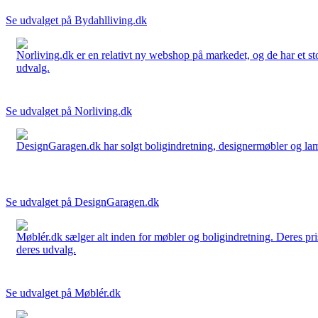
Se udvalget på Bydahlliving.dk
Norliving.dk er en relativt ny webshop på markedet, og de har et sto
udvalg.
Se udvalget på Norliving.dk
DesignGaragen.dk har solgt boligindretning, designermøbler og lamper
Se udvalget på DesignGaragen.dk
Møblér.dk sælger alt inden for møbler og boligindretning. Deres pri
deres udvalg.
Se udvalget på Møblér.dk