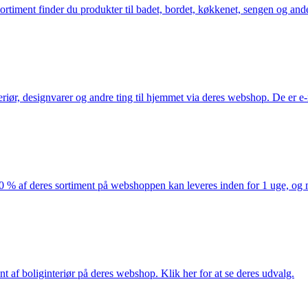
iment finder du produkter til badet, bordet, køkkenet, sengen og andet 
eriør, designvarer og andre ting til hjemmet via deres webshop. De er 
af deres sortiment på webshoppen kan leveres inden for 1 uge, og ma
nt af boliginteriør på deres webshop. Klik her for at se deres udvalg.