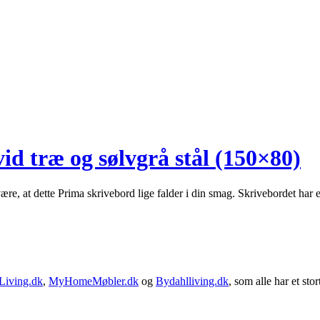
 træ og sølvgrå stål (150×80)
, at dette Prima skrivebord lige falder i din smag. Skrivebordet har en f
Living.dk
,
MyHomeMøbler.dk
og
Bydahlliving.dk
, som alle har et stor