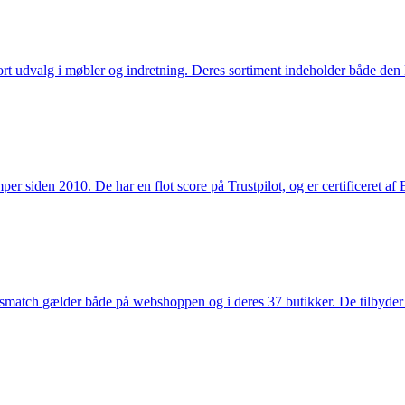
rt udvalg i møbler og indretning. Deres sortiment indeholder både den k
 siden 2010. De har en flot score på Trustpilot, og er certificeret af 
smatch gælder både på webshoppen og i deres 37 butikker. De tilbyder d