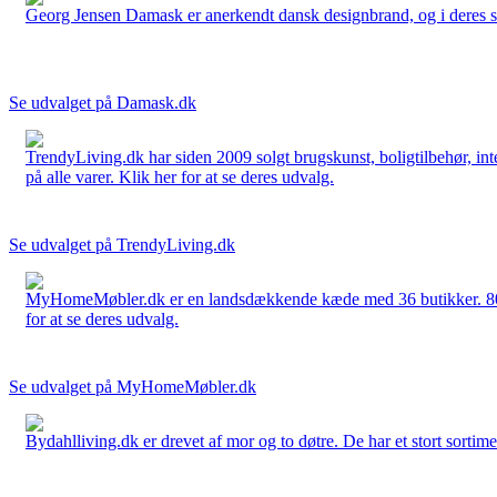
Georg Jensen Damask er anerkendt dansk designbrand, og i deres sort
Se udvalget på Damask.dk
TrendyLiving.dk har siden 2009 solgt brugskunst, boligtilbehør, int
på alle varer. Klik her for at se deres udvalg.
Se udvalget på TrendyLiving.dk
MyHomeMøbler.dk er en landsdækkende kæde med 36 butikker. 80 % 
for at se deres udvalg.
Se udvalget på MyHomeMøbler.dk
Bydahlliving.dk er drevet af mor og to døtre. De har et stort sortime