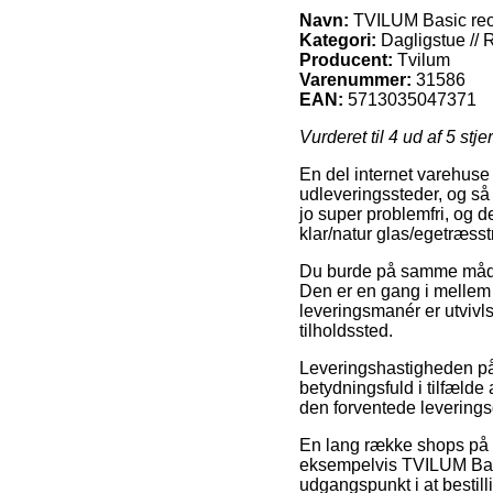
Navn:
TVILUM Basic reol 
Kategori:
Dagligstue // 
Producent:
Tvilum
Varenummer:
31586
EAN:
5713035047371
Vurderet til
4
ud af 5 stje
En del internet varehuse 
udleveringssteder, og så 
jo super problemfri, og 
klar/natur glas/egetræsstr
Du burde på samme måde u
Den er en gang i mellem 
leveringsmanér er utvivl
tilholdssted.
Leveringshastigheden på 
betydningsfuld i tilfælde 
den forventede levering
En lang række shops på ne
eksempelvis TVILUM Basic 
udgangspunkt i at bestill