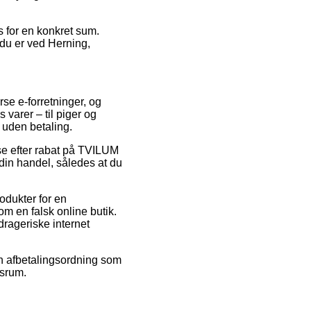
s for en konkret sum.
 du er ved Herning,
rse e-forretninger, og
 varer – til piger og
 uden betaling.
se efter rabat på TVILUM
 din handel, således at du
odukter for en
m en falsk online butik.
drageriske internet
 en afbetalingsordning som
dsrum.