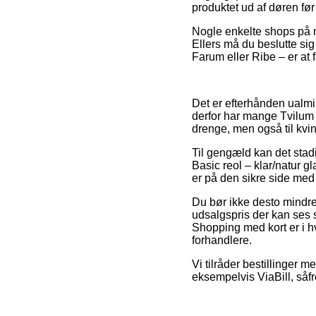
produktet ud af døren før
Nogle enkelte shops på ne
Ellers må du beslutte si
Farum eller Ribe – er at f
Det er efterhånden ualmin
derfor har mange Tvilum i
drenge, men også til kvi
Til gengæld kan det stad
Basic reol – klar/natur g
er på den sikre side med a
Du bør ikke desto mindr
udsalgspris der kan ses 
Shopping med kort er i h
forhandlere.
Vi tilråder bestillinger 
eksempelvis ViaBill, såf