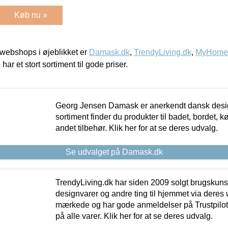
Køb nu »
webshops i øjeblikket er
Damask.dk
,
TrendyLiving.dk
,
MyHomeM
 har et stort sortiment til gode priser.
Georg Jensen Damask er anerkendt dansk desig
sortiment finder du produkter til badet, bordet, 
andet tilbehør. Klik her for at se deres udvalg.
Se udvalget på Damask.dk
TrendyLiving.dk har siden 2009 solgt brugskunst, 
designvarer og andre ting til hjemmet via deres
mærkede og har gode anmeldelser på Trustpilot,
på alle varer. Klik her for at se deres udvalg.