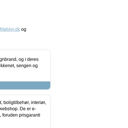
øbler.dk
og
nbrand, og i deres
køkkenet, sengen og
boligtilbehør, interiør,
 webshop. De er e-
 foruden prisgaranti