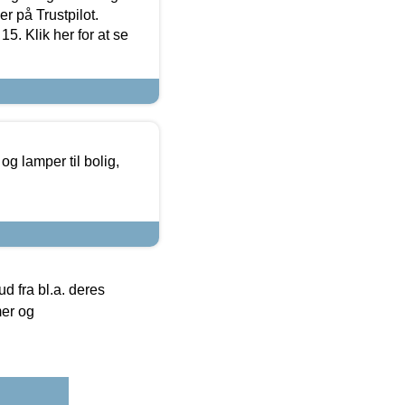
r på Trustpilot.
5. Klik her for at se
g lamper til bolig,
 fra bl.a. deres
mer og