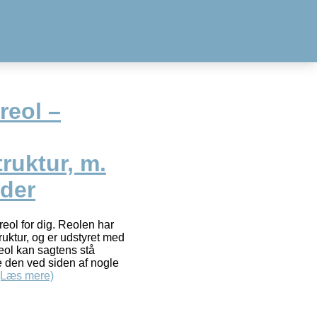
reol –
ruktur, m.
lder
reol for dig. Reolen har
ruktur, og er udstyret med
eol kan sagtens stå
 den ved siden af nogle
(Læs mere)