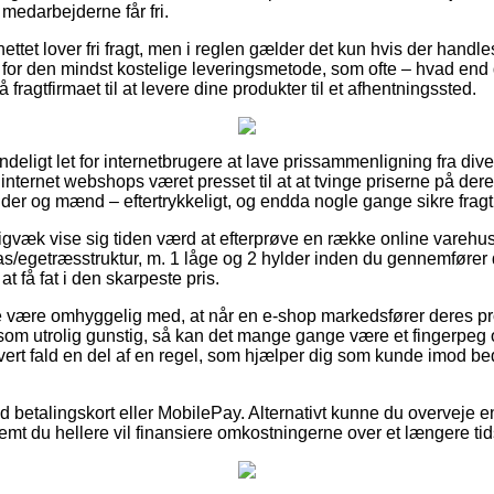
 medarbejderne får fri.
ttet lover fri fragt, men i reglen gælder det kun hvis der handle
g for den mindst kostelige leveringsmetode, som ofte – hvad end
å fragtfirmaet til at levere dine produkter til et afhentningssted.
deligt let for internetbrugere at lave prissammenligning fra dive
nternet webshops været presset til at at tvinge priserne på deres
nder og mænd – eftertrykkeligt, og endda nogle gange sikre fragt
igvæk vise sig tiden værd at efterprøve en række online varehu
las/egetræsstruktur, m. 1 låge og 2 hylder inden du gennemfører
t få fat i den skarpeste pris.
e være omhyggelig med, at når en e-shop markedsfører deres pr
som utrolig gunstig, så kan det mange gange være et fingerpeg o
vert fald en del af en regel, som hjælper dig som kunde imod be
med betalingskort eller MobilePay. Alternativt kunne du overveje
remt du hellere vil finansiere omkostningerne over et længere ti