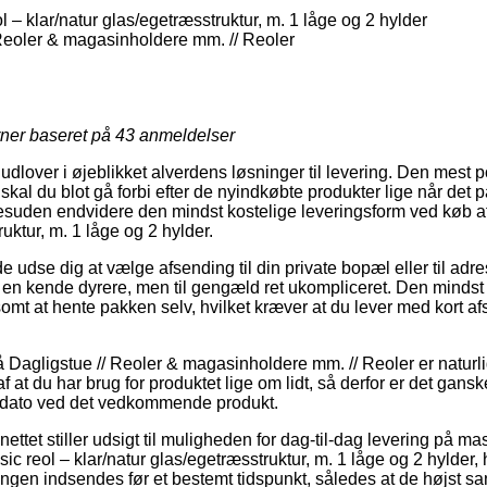
– klar/natur glas/egetræsstruktur, m. 1 låge og 2 hylder
Reoler & magasinholdere mm. // Reoler
rner baseret på
43
anmeldelser
udlover i øjeblikket alverdens løsninger til levering. Den mest p
skal du blot gå forbi efter de nyindkøbte produkter lige når det 
desuden endvidere den mindst kostelige leveringsform ved køb 
uktur, m. 1 låge og 2 hylder.
dse dig at vælge afsending til din private bopæl eller til adre
en kende dyrere, men til gengæld ret ukompliceret. Den mindst 
somt at hente pakken selv, hvilket kræver at du lever med kort a
Dagligstue // Reoler & magasinholdere mm. // Reoler er naturl
af at du har brug for produktet lige om lidt, så derfor er det ganske
sdato ved det vedkommende produkt.
ttet stiller udsigt til muligheden for dag-til-dag levering på mas
reol – klar/natur glas/egetræsstruktur, m. 1 låge og 2 hylder, h
ingen indsendes før et bestemt tidspunkt, således at de højst sa