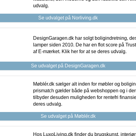
udvalg.
Se udvalget på Norliving.dk
DesignGaragen.dk har solgt boligindretning, d
lamper siden 2010. De har en flot score på Trustpi
af E-mærket. Klik her for at se deres udvalg.
Se udvalget på DesignGaragen.dk
Møblér.dk sælger alt inden for møbler og boligi
prismatch gælder både på webshoppen og i dere
tilbyder desuden muligheden for rentefri finansier
deres udvalg.
Se udvalget på Møblér.dk
Hos LuxoLiving.dk finder du brugskunst, interiør