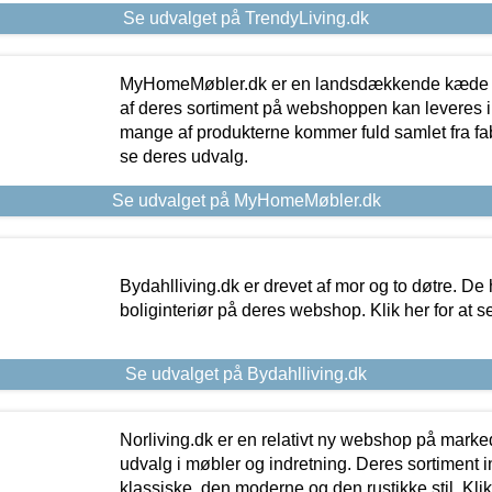
Se udvalget på TrendyLiving.dk
MyHomeMøbler.dk er en landsdækkende kæde m
af deres sortiment på webshoppen kan leveres i
mange af produkterne kommer fuld samlet fra fabr
se deres udvalg.
Se udvalget på MyHomeMøbler.dk
Bydahlliving.dk er drevet af mor og to døtre. De h
boliginteriør på deres webshop. Klik her for at s
Se udvalget på Bydahlliving.dk
Norliving.dk er en relativt ny webshop på markede
udvalg i møbler og indretning. Deres sortiment
klassiske, den moderne og den rustikke stil. Klik