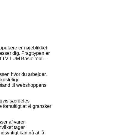
opulære er i øjeblikket
passer dig. Fragttypen er
af TVILUM Basic reol –
ssen hvor du arbejder.
kostelige
fstand til webshoppens
igvis særdeles
 fornuftigt at vi gransker
ser af varer,
vilket tager
ndsynligt kan nå at få