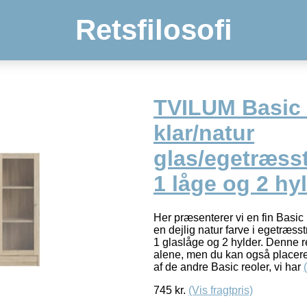
Retsfilosofi
TVILUM Basic 
klar/natur
glas/egetræsst
1 låge og 2 hy
Her præsenterer vi en fin Basic 
en dejlig natur farve i egetræsst
1 glaslåge og 2 hylder. Denne r
alene, men du kan også placere
af de andre Basic reoler, vi har
745
kr.
(Vis fragtpris)