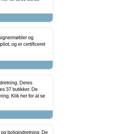
esignermøbler og
lot, og er certificeret
ndretning. Deres
s 37 butikker. De
ing. Klik her for at se
 og boligindretning. De