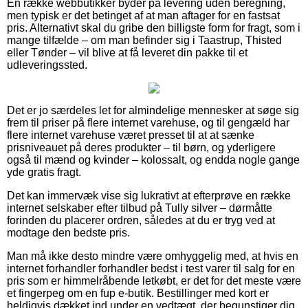
En række webbutikker byder på levering uden beregning,
men typisk er det betinget af at man aftager for en fastsat
pris. Alternativt skal du gribe den billigste form for fragt, som i
mange tilfælde – om man befinder sig i Taastrup, Thisted
eller Tønder – vil blive at få leveret din pakke til et
udleveringssted.
Det er jo særdeles let for almindelige mennesker at søge sig
frem til priser på flere internet varehuse, og til gengæld har
flere internet varehuse været presset til at at sænke
prisniveauet på deres produkter – til børn, og yderligere
også til mænd og kvinder – kolossalt, og endda nogle gange
yde gratis fragt.
Det kan immervæk vise sig lukrativt at efterprøve en række
internet selskaber efter tilbud på Tully silver – dørmåtte
forinden du placerer ordren, således at du er tryg ved at
modtage den bedste pris.
Man må ikke desto mindre være omhyggelig med, at hvis en
internet forhandler forhandler bedst i test varer til salg for en
pris som er himmelråbende letkøbt, er det for det meste være
et fingerpeg om en fup e-butik. Bestillinger med kort er
heldigvis dækket ind under en vedtægt, der begunstiger dig