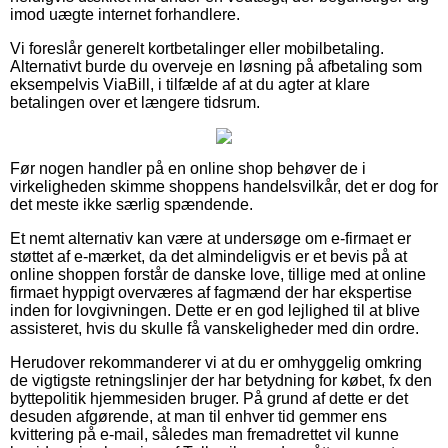
imod uægte internet forhandlere.
Vi foreslår generelt kortbetalinger eller mobilbetaling.
Alternativt burde du overveje en løsning på afbetaling som
eksempelvis ViaBill, i tilfælde af at du agter at klare
betalingen over et længere tidsrum.
Før nogen handler på en online shop behøver de i
virkeligheden skimme shoppens handelsvilkår, det er dog for
det meste ikke særlig spændende.
Et nemt alternativ kan være at undersøge om e-firmaet er
støttet af e-mærket, da det almindeligvis er et bevis på at
online shoppen forstår de danske love, tillige med at online
firmaet hyppigt overværes af fagmænd der har ekspertise
inden for lovgivningen. Dette er en god lejlighed til at blive
assisteret, hvis du skulle få vanskeligheder med din ordre.
Herudover rekommanderer vi at du er omhyggelig omkring
de vigtigste retningslinjer der har betydning for købet, fx den
byttepolitik hjemmesiden bruger. På grund af dette er det
desuden afgørende, at man til enhver tid gemmer ens
kvittering på e-mail, således man fremadrettet vil kunne