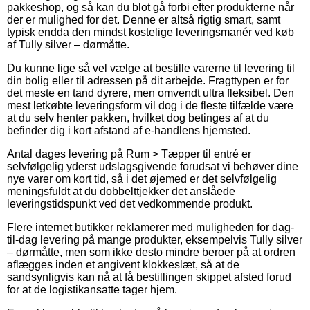
pakkeshop, og så kan du blot gå forbi efter produkterne når
der er mulighed for det. Denne er altså rigtig smart, samt
typisk endda den mindst kostelige leveringsmanér ved køb
af Tully silver – dørmåtte.
Du kunne lige så vel vælge at bestille varerne til levering til
din bolig eller til adressen på dit arbejde. Fragttypen er for
det meste en tand dyrere, men omvendt ultra fleksibel. Den
mest letkøbte leveringsform vil dog i de fleste tilfælde være
at du selv henter pakken, hvilket dog betinges af at du
befinder dig i kort afstand af e-handlens hjemsted.
Antal dages levering på Rum > Tæpper til entré er
selvfølgelig yderst udslagsgivende forudsat vi behøver dine
nye varer om kort tid, så i det øjemed er det selvfølgelig
meningsfuldt at du dobbelttjekker det anslåede
leveringstidspunkt ved det vedkommende produkt.
Flere internet butikker reklamerer med muligheden for dag-
til-dag levering på mange produkter, eksempelvis Tully silver
– dørmåtte, men som ikke desto mindre beroer på at ordren
aflægges inden et angivent klokkeslæt, så at de
sandsynligvis kan nå at få bestillingen skippet afsted forud
for at de logistikansatte tager hjem.