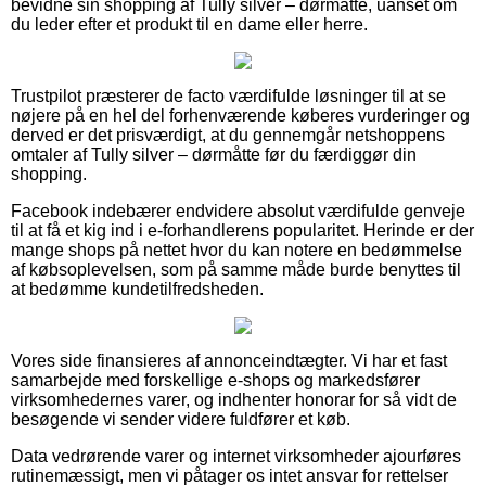
bevidne sin shopping af Tully silver – dørmåtte, uanset om
du leder efter et produkt til en dame eller herre.
Trustpilot præsterer de facto værdifulde løsninger til at se
nøjere på en hel del forhenværende køberes vurderinger og
derved er det prisværdigt, at du gennemgår netshoppens
omtaler af Tully silver – dørmåtte før du færdiggør din
shopping.
Facebook indebærer endvidere absolut værdifulde genveje
til at få et kig ind i e-forhandlerens popularitet. Herinde er der
mange shops på nettet hvor du kan notere en bedømmelse
af købsoplevelsen, som på samme måde burde benyttes til
at bedømme kundetilfredsheden.
Vores side finansieres af annonceindtægter. Vi har et fast
samarbejde med forskellige e-shops og markedsfører
virksomhedernes varer, og indhenter honorar for så vidt de
besøgende vi sender videre fuldfører et køb.
Data vedrørende varer og internet virksomheder ajourføres
rutinemæssigt, men vi påtager os intet ansvar for rettelser