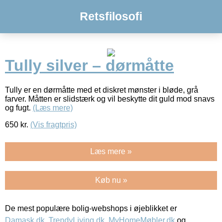
Retsfilosofi
Tully silver – dørmåtte
Tully er en dørmåtte med et diskret mønster i bløde, grå
farver. Måtten er slidstærk og vil beskytte dit guld mod snavs
og fugt.
(Læs mere)
650
kr.
(Vis fragtpris)
Læs mere »
Køb nu »
De mest populære bolig-webshops i øjeblikket er
Damask.dk
,
TrendyLiving.dk
,
MyHomeMøbler.dk
og