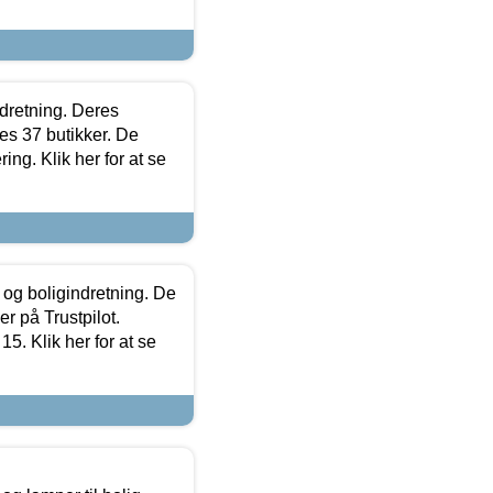
ndretning. Deres
s 37 butikker. De
ing. Klik her for at se
 og boligindretning. De
r på Trustpilot.
5. Klik her for at se