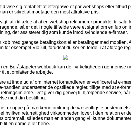
 tid vise sig rentabelt at efterprøve et par webshops efter tilbud
an er sikret at modtage den mest attraktive pris.
, at i tilfælde af at en webshop reklamerer produkter til salg f
gende, så er det i nogle tilfælde være et signal om en fup onlin
rdning, der assisterer dig som kunde imod svindlende e-firmaer.
for køb med gængse betalingskort eller betalinger med mobilen. 
 for eksempel ViaBill, forudsat du ser en fordel i at afdrage reg
i en Boråstapeter webbutik kan de i virkeligheden gennemse n
 tit et omfattende arbejde.
 at finde ud af om internet forhandleren er verificeret af e-mær
-handlen understøtter de opstillede regler, tillige med at e-forret
i retningslinjerne. Det giver dig genvej til hjælpende service, når
lse med din bestilling.
øber er oppe på mærkerne omkring de væsentligste bestemmelser
 hvilken returrettighed virksomheden lover. I den relation er det 
ns ordremail, således man en anden gang vil kunne dokumentere
til en dame eller herre.