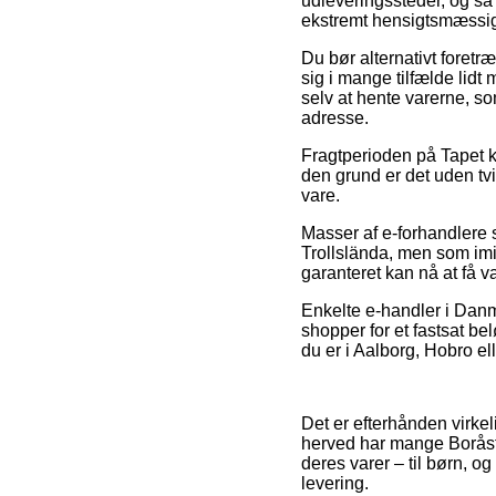
udleveringssteder, og så 
ekstremt hensigtsmæssig, 
Du bør alternativt foretræ
sig i mange tilfælde lidt
selv at hente varerne, so
adresse.
Fragtperioden på Tapet k
den grund er det uden tvi
vare.
Masser af e-forhandlere s
Trollslända, men som imidl
garanteret kan nå at få v
Enkelte e-handler i Danm
shopper for et fastsat b
du er i Aalborg, Hobro ell
Det er efterhånden virkel
herved har mange Boråst
deres varer – til børn, o
levering.