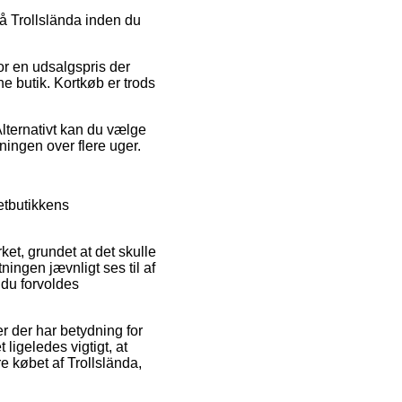
 på Trollslända inden du
or en udsalgspris der
e butik. Kortkøb er trods
Alternativt kan du vælge
ningen over flere uger.
etbutikkens
ket, grundet at det skulle
ningen jævnligt ses til af
 du forvoldes
 der har betydning for
ligeledes vigtigt, at
 købet af Trollslända,