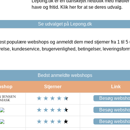
Lepong.dk er en danskejet netbutik med møbler o
have og fritid. Klik her for at se deres udvalg.
Se udvalget på Lepong.dk
t populære webshops og anmeldt dem med stjerner fra 1 til 5 ud
rrelse, kundeservice, brugervenlighed, betingelser, leveringsfor
Bedst anmeldte webshops
bshop
Stjerner
Link
Besøg websh
Besøg websh
Besøg websh