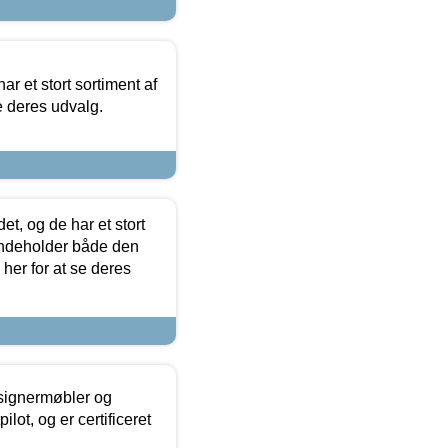
ar et stort sortiment af
e deres udvalg.
t, og de har et stort
 indeholder både den
 her for at se deres
esignermøbler og
lot, og er certificeret