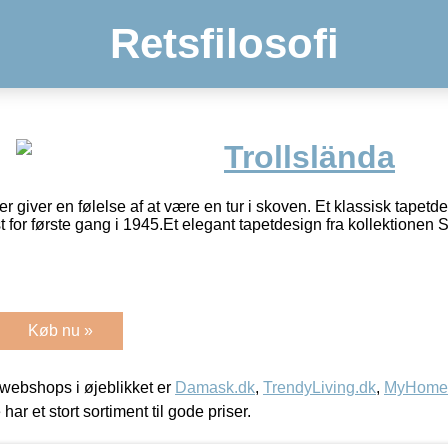
Retsfilosofi
Trollslända
r giver en følelse af at være en tur i skoven. Et klassisk tapetde
t for første gang i 1945.Et elegant tapetdesign fra kollektione
Køb nu »
webshops i øjeblikket er
Damask.dk
,
TrendyLiving.dk
,
MyHomeM
 har et stort sortiment til gode priser.