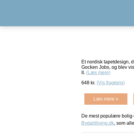
Et nordisk tapetdesign, de
Gocken Jobs, og blev vis
II.
(Læs mere)
648
kr.
(Vis fragtpris)
Læs mere »
De mest populære bolig-
Bydahlliving.dk
, som alle