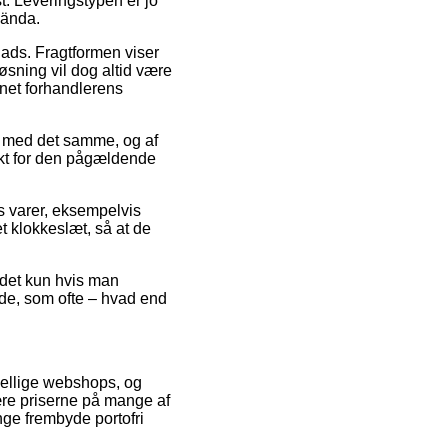
st. Leveringstypen er jo
lända.
plads. Fragtformen viser
løsning vil dog altid være
rnet forhandlerens
er med det samme, og af
unkt for den pågældende
es varer, eksempelvis
et klokkeslæt, så at de
 det kun hvis man
åde, som ofte – hvad end
skellige webshops, og
re priserne på mange af
ange frembyde portofri