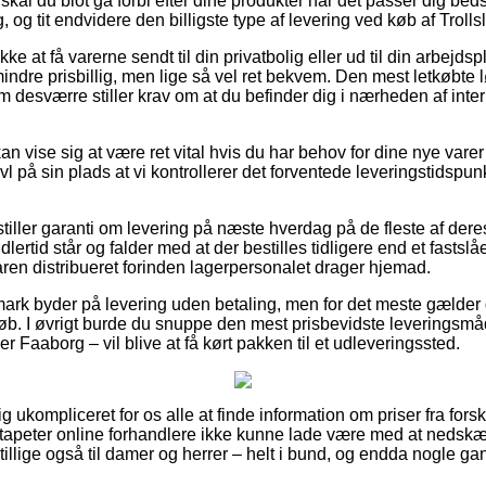
skal du blot gå forbi efter dine produkter når det passer dig bed
og tit endvidere den billigste type af levering ved køb af Trolls
kke at få varerne sendt til din privatbolig eller ud til din arbejds
 mindre prisbillig, men lige så vel ret bekvem. Den mest letkøbte 
m desværre stiller krav om at du befinder dig i nærheden af inte
an vise sig at være ret vital hvis du har behov for dine nye var
vl på sin plads at vi kontrollerer det forventede leveringstidsp
tiller garanti om levering på næste hverdag på de fleste af der
ertid står og falder med at der bestilles tidligere end et fastslå
aren distribueret forinden lagerpersonalet drager hjemad.
ark byder på levering uden betaling, men for det meste gælder
eløb. I øvrigt burde du snuppe den mest prisbevidste leveringsm
er Faaborg – vil blive at få kørt pakken til et udleveringssted.
ig ukompliceret for os alle at finde information om priser fra for
apeter online forhandlere ikke kunne lade være med at nedskæ
g tillige også til damer og herrer – helt i bund, og endda nogle g