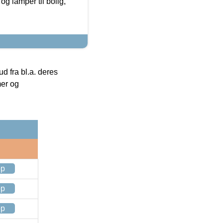
g lamper til bolig,
 fra bl.a. deres
mer og
op
op
op