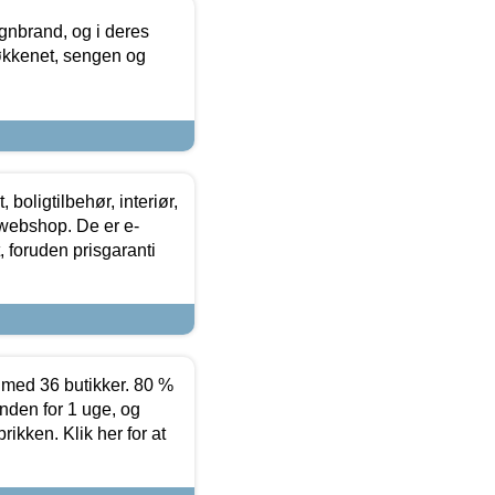
nbrand, og i deres
køkkenet, sengen og
boligtilbehør, interiør,
 webshop. De er e-
 foruden prisgaranti
ed 36 butikker. 80 %
nden for 1 uge, og
ikken. Klik her for at