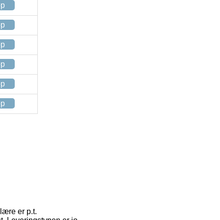
op
op
op
op
op
op
ære er p.t.