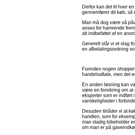
Derfor kan det til hver en
gennemfører dit køb, så m
Man må dog være så påvagt
anses for hamrende fremra
alt indbefattet af en ano
Generelt slår vi et slag 
en afbetalingsordning som
Forinden nogen shopper 
handelsaftale, men det er
En anden løsning kan være
være en forsikring om at e
eksperter som er indført 
vanskeligheder i forbinde
Desuden tilråder vi at k
handlen, som for eksempel
man stadig bibeholder e
om man er på gaveindkøb 