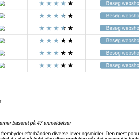
Besøg websh
Besøg websh
Besøg websh
Besøg websh
Besøg websh
Besøg websh
r
jerner baseret på
47
anmeldelser
s frembyder efterhånden diverse leveringsmidler. Den mest popul