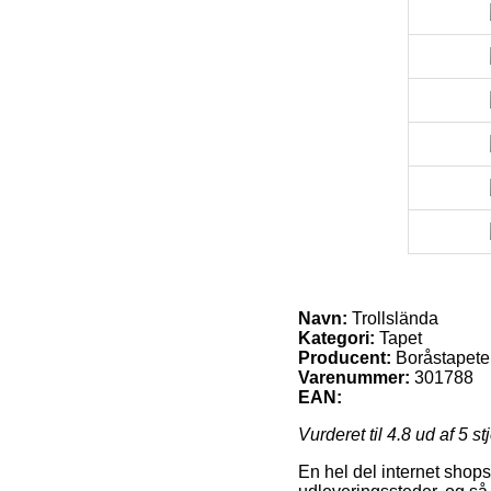
Navn:
Trollslända
Kategori:
Tapet
Producent:
Boråstapete
Varenummer:
301788
EAN:
Vurderet til
4.8
ud af 5 st
En hel del internet shop