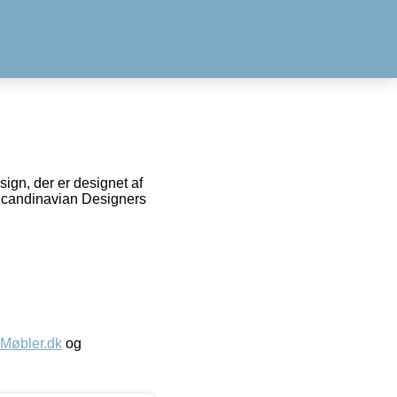
sign, der er designet af
n Scandinavian Designers
øbler.dk
og