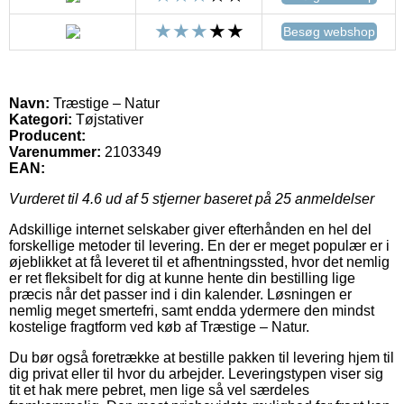
Besøg webshop
Navn:
Træstige – Natur
Kategori:
Tøjstativer
Producent:
Varenummer:
2103349
EAN:
Vurderet til
4.6
ud af 5 stjerner baseret på
25
anmeldelser
Adskillige internet selskaber giver efterhånden en hel del
forskellige metoder til levering. En der er meget populær er i
øjeblikket at få leveret til et afhentningssted, hvor det nemlig
er ret fleksibelt for dig at kunne hente din bestilling lige
præcis når det passer ind i din kalender. Løsningen er
nemlig meget smertefri, samt endda ydermere den mindst
kostelige fragtform ved køb af Træstige – Natur.
Du bør også foretrække at bestille pakken til levering hjem til
dig privat eller til hvor du arbejder. Leveringstypen viser sig
tit et hak mere pebret, men lige så vel særdeles