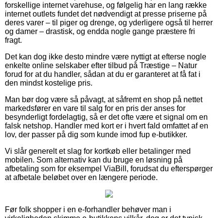
forskellige internet varehuse, og følgelig har en lang række
internet outlets fundet det nødvendigt at presse priserne på
deres varer – til piger og drenge, og yderligere også til herrer
og damer – drastisk, og endda nogle gange præstere fri
fragt.
Det kan dog ikke desto mindre være nyttigt at efterse nogle
enkelte online selskaber efter tilbud på Træstige – Natur
forud for at du handler, sådan at du er garanteret at få fat i
den mindst kostelige pris.
Man bør dog være så påvagt, at såfremt en shop på nettet
markedsfører en vare til salg for en pris der anses for
besynderligt fordelagtig, så er det ofte være et signal om en
falsk netshop. Handler med kort er i hvert fald omfattet af en
lov, der passer på dig som kunde imod fup e-butikker.
Vi slår generelt et slag for kortkøb eller betalinger med
mobilen. Som alternativ kan du bruge en løsning på
afbetaling som for eksempel ViaBill, forudsat du efterspørger
at afbetale beløbet over en længere periode.
Før folk shopper i en e-forhandler behøver man i