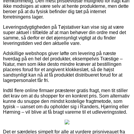
fremkommelig. Den mest prisbevidste mulighed for fragt kan
ikke modsiges at være selv at hente produkterne, men dette
beroer på at du fysisk befinder dig tæt på internet
forretningens lager.
Leveringsdygtigheden på Tøjstativer kan vise sig at være
super aktuel i tilfælde af at man behøver din ordre med det
samme, så derfor er det øjensynligt vigtigt at du finder
leveringstiden ved den aktuelle vare.
Adskillige webshops giver løfte om levering på næste
hverdag på en hel del produkter, eksempelvis Træstige –
Natur, men som ikke desto mindre kræver at bestillingen
placeres forud for et angivent klokkeslæt, så de højst
sandsynligt kan nå at få produktet distribueret forud for at
lagerpersonalet får fri.
Indtil flere online firmaer præsterer gratis fragt, men tit stiller
det krav om at du shopper for en konkret pris. Som alternativ
kunne du snuppe den mindst kostelige fragtmetode, som
typisk – uanset om du opholder sig i Randers, Hjørring eller
Hørning – vil blive at få bragt varerne til et udleveringssted.
Det er særdeles simpelt for alle at vurdere prisniveauet fra