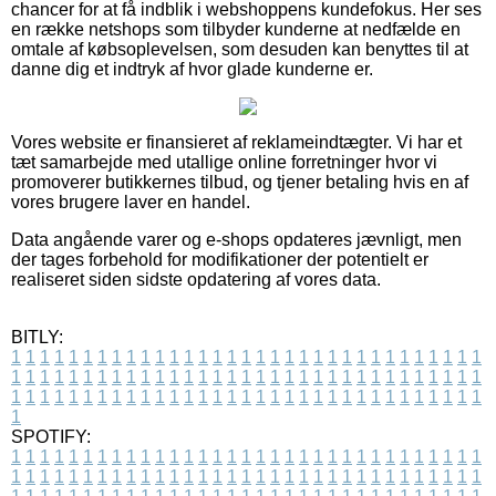
chancer for at få indblik i webshoppens kundefokus. Her ses
en række netshops som tilbyder kunderne at nedfælde en
omtale af købsoplevelsen, som desuden kan benyttes til at
danne dig et indtryk af hvor glade kunderne er.
Vores website er finansieret af reklameindtægter. Vi har et
tæt samarbejde med utallige online forretninger hvor vi
promoverer butikkernes tilbud, og tjener betaling hvis en af
vores brugere laver en handel.
Data angående varer og e-shops opdateres jævnligt, men
der tages forbehold for modifikationer der potentielt er
realiseret siden sidste opdatering af vores data.
BITLY:
1
1
1
1
1
1
1
1
1
1
1
1
1
1
1
1
1
1
1
1
1
1
1
1
1
1
1
1
1
1
1
1
1
1
1
1
1
1
1
1
1
1
1
1
1
1
1
1
1
1
1
1
1
1
1
1
1
1
1
1
1
1
1
1
1
1
1
1
1
1
1
1
1
1
1
1
1
1
1
1
1
1
1
1
1
1
1
1
1
1
1
1
1
1
1
1
1
1
1
1
SPOTIFY:
1
1
1
1
1
1
1
1
1
1
1
1
1
1
1
1
1
1
1
1
1
1
1
1
1
1
1
1
1
1
1
1
1
1
1
1
1
1
1
1
1
1
1
1
1
1
1
1
1
1
1
1
1
1
1
1
1
1
1
1
1
1
1
1
1
1