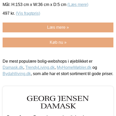
Mål: H:153 cm x W:36 cm x D:5 cm
(Læs mere)
497
kr.
(Vis fragtpris)
Læs mere »
Køb nu »
De mest populære bolig-webshops i øjeblikket er
Damask.dk
,
TrendyLiving.dk
,
MyHomeMøbler.dk
og
Bydahlliving.dk
, som alle har et stort sortiment til gode priser.