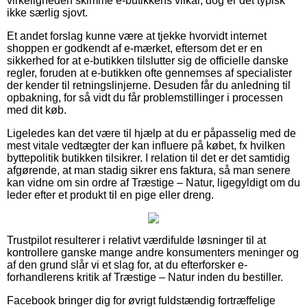
virkeligheden skimme e-butikkens vilkår, dog er det typisk
ikke særlig sjovt.
Et andet forslag kunne være at tjekke hvorvidt internet
shoppen er godkendt af e-mærket, eftersom det er en
sikkerhed for at e-butikken tilslutter sig de officielle danske
regler, foruden at e-butikken ofte gennemses af specialister
der kender til retningslinjerne. Desuden får du anledning til
opbakning, for så vidt du får problemstillinger i processen
med dit køb.
Ligeledes kan det være til hjælp at du er påpasselig med de
mest vitale vedtægter der kan influere på købet, fx hvilken
byttepolitik butikken tilsikrer. I relation til det er det samtidig
afgørende, at man stadig sikrer ens faktura, så man senere
kan vidne om sin ordre af Træstige – Natur, ligegyldigt om du
leder efter et produkt til en pige eller dreng.
Trustpilot resulterer i relativt værdifulde løsninger til at
kontrollere ganske mange andre konsumenters meninger og
af den grund slår vi et slag for, at du efterforsker e-
forhandlerens kritik af Træstige – Natur inden du bestiller.
Facebook bringer dig for øvrigt fuldstændig fortræffelige