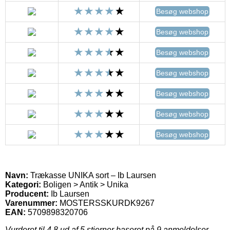
Besøg webshop
Besøg webshop
Besøg webshop
Besøg webshop
Besøg webshop
Besøg webshop
Besøg webshop
Navn:
Trækasse UNIKA sort – Ib Laursen
Kategori:
Boligen > Antik > Unika
Producent:
Ib Laursen
Varenummer:
MOSTERSSKURDK9267
EAN:
5709898320706
Vurderet til
4.8
ud af 5 stjerner baseret på
9
anmeldelser