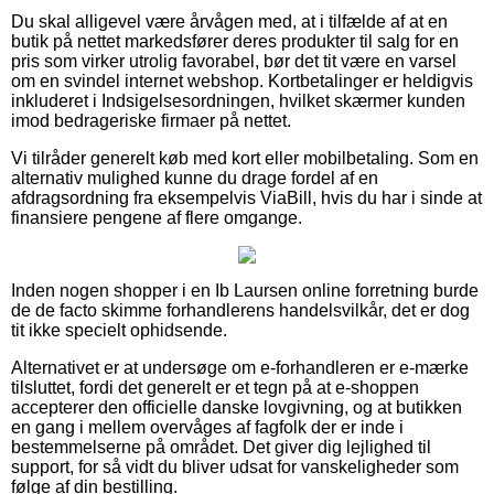
Du skal alligevel være årvågen med, at i tilfælde af at en
butik på nettet markedsfører deres produkter til salg for en
pris som virker utrolig favorabel, bør det tit være en varsel
om en svindel internet webshop. Kortbetalinger er heldigvis
inkluderet i Indsigelsesordningen, hvilket skærmer kunden
imod bedrageriske firmaer på nettet.
Vi tilråder generelt køb med kort eller mobilbetaling. Som en
alternativ mulighed kunne du drage fordel af en
afdragsordning fra eksempelvis ViaBill, hvis du har i sinde at
finansiere pengene af flere omgange.
Inden nogen shopper i en Ib Laursen online forretning burde
de de facto skimme forhandlerens handelsvilkår, det er dog
tit ikke specielt ophidsende.
Alternativet er at undersøge om e-forhandleren er e-mærke
tilsluttet, fordi det generelt er et tegn på at e-shoppen
accepterer den officielle danske lovgivning, og at butikken
en gang i mellem overvåges af fagfolk der er inde i
bestemmelserne på området. Det giver dig lejlighed til
support, for så vidt du bliver udsat for vanskeligheder som
følge af din bestilling.