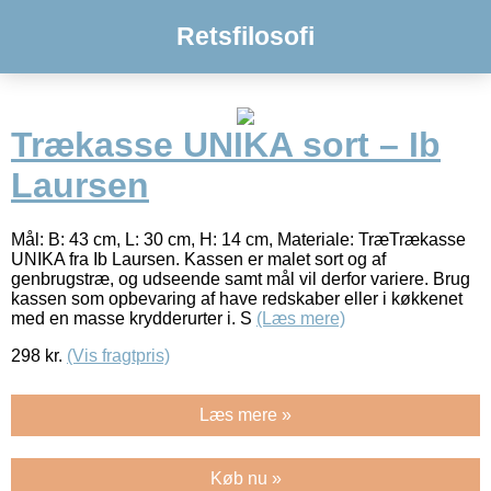
Retsfilosofi
Trækasse UNIKA sort – Ib
Laursen
Mål: B: 43 cm, L: 30 cm, H: 14 cm, Materiale: TræTrækasse
UNIKA fra Ib Laursen. Kassen er malet sort og af
genbrugstræ, og udseende samt mål vil derfor variere. Brug
kassen som opbevaring af have redskaber eller i køkkenet
med en masse krydderurter i. S
(Læs mere)
298
kr.
(Vis fragtpris)
Læs mere »
Køb nu »