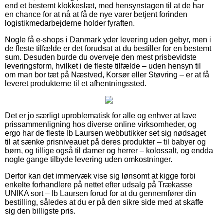
end et bestemt klokkeslæt, med hensynstagen til at de har
en chance for at nå at få de nye varer betjent forinden
logistikmedarbejderne holder fyraften.
Nogle få e-shops i Danmark yder levering uden gebyr, men i
de fleste tilfælde er det forudsat at du bestiller for en bestemt
sum. Desuden burde du overveje den mest prisbevidste
leveringsform, hvilket i de fleste tilfælde – uden hensyn til
om man bor tæt på Næstved, Korsør eller Støvring – er at få
leveret produkterne til et afhentningssted.
Det er jo særligt uproblematisk for alle og enhver at lave
prissammenligning hos diverse online virksomheder, og
ergo har de fleste Ib Laursen webbutikker set sig nødsaget
til at sænke prisniveauet på deres produkter – til babyer og
børn, og tillige også til damer og herrer – kolossalt, og endda
nogle gange tilbyde levering uden omkostninger.
Derfor kan det immervæk vise sig lønsomt at kigge forbi
enkelte forhandlere på nettet efter udsalg på Trækasse
UNIKA sort – Ib Laursen forud for at du gennemfører din
bestilling, således at du er på den sikre side med at skaffe
sig den billigste pris.