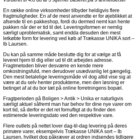
En række online virksomheder tilbyder heldigvis flere
fragtmuligheder. En af de mest anvendte er for øjeblikket at
afsende til en pakkeshop, fordi du dermed nemt kan hente
pakken når der er tid til det. Leveringsformen er nemlig
særligt uproblematisk, samt endda desuden den mest
letkøbte form for levering ved køb af Trækasse UNIKA sort –
Ib Laursen.
Du kan på samme måde beslutte dig for at vælge at få
leveret hjem til dig eller ud til dit arbejdes adresse.
Fragtmetoden bliver desværre en kende mere
omkostningsfuld, men derudover usædvanlig let gængelig.
Den mest betalelige leveringsmåde vil dog altid vise sig at
være at du selv henter produkterne, men den løsning er
betinget af at du bor tæt på online forretningens bopæl.
Fragtperioden på Boligen > Antik > Unika er naturligvis
særligt aktuel såfremt man har behov for dine nye varer om
kort tid, så derfor er det ret fornuftigt at du finder den
estimerede leveringsdato ved den respektive vare.
Flere outlets på nettet lover dag-til-dag levering på deres
primære varer, eksempelvis Trækasse UNIKA sort – Ib
Laursen, hvilket dog påkræver at ordren indsendes tidligere