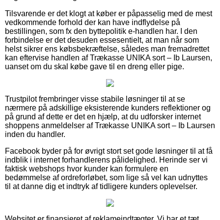
Tilsvarende er det klogt at køber er påpasselig med de mest
vedkommende forhold der kan have indflydelse på
bestillingen, som fx den byttepolitik e-handlen har. I den
forbindelse er det desuden essesentielt, at man når som
helst sikrer ens købsbekræftelse, således man fremadrettet
kan eftervise handlen af Trækasse UNIKA sort – Ib Laursen,
uanset om du skal købe gave til en dreng eller pige.
Trustpilot frembringer visse stabile løsninger til at se
nærmere på adskillige eksisterende kunders reflektioner og
på grund af dette er det en hjælp, at du udforsker internet
shoppens anmeldelser af Trækasse UNIKA sort – Ib Laursen
inden du handler.
Facebook byder på for øvrigt stort set gode løsninger til at få
indblik i internet forhandlerens pålidelighed. Herinde ser vi
faktisk webshops hvor kunder kan formulere en
bedømmelse af ordreforløbet, som lige så vel kan udnyttes
til at danne dig et indtryk af tidligere kunders oplevelser.
Websitet er finansieret af reklameindtægter. Vi har et tæt