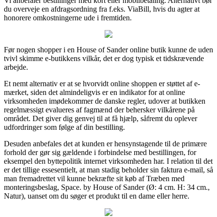
Vi anbefaler bestillinger med kort eller mobilbetaling. Alternativt bør
du overveje en afdragsordning fra f.eks. ViaBill, hvis du agter at
honorere omkostningerne ude i fremtiden.
Før nogen shopper i en House of Sander online butik kunne de uden
tvivl skimme e-butikkens vilkår, det er dog typisk et tidskrævende
arbejde.
Et nemt alternativ er at se hvorvidt online shoppen er støttet af e-
mærket, siden det almindeligvis er en indikator for at online
virksomheden imødekommer de danske regler, udover at butikken
regelmæssigt evalueres af fagmænd der behersker vilkårene på
området. Det giver dig genvej til at få hjælp, såfremt du oplever
udfordringer som følge af din bestilling.
Desuden anbefales det at kunden er hensynstagende til de primære
forhold der gør sig gældende i forbindelse med bestillingen, for
eksempel den byttepolitik internet virksomheden har. I relation til det
er det tillige essesentielt, at man stadig beholder sin faktura e-mail, så
man fremadrettet vil kunne bekræfte sit køb af Træben med
monteringsbeslag, Space. by House of Sander (Ø: 4 cm. H: 34 cm.,
Natur), uanset om du søger et produkt til en dame eller herre.