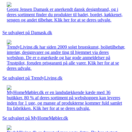
Georg Jensen Damask er anerkendt dansk designbrand, og i
deres sortiment finder du produkter til badet, bordet, køkkenet,
sengen og andet tilbehør. Klik her for at se deres udvalg.
Se udvalget på Damask.dk
TrendyLiving.dk har siden 2009 solgt brugskunst, boligtilbehør,
interiør, designvarer og andre ting til hjemmet via deres
webshop. De er e-mærkede og har gode anmeldelser på
Trustpilot, foruden prisgaranti på alle varer. Klik her for at se
deres udvalg.
Se udvalget på TrendyLiving.dk
MyHomeMøbler.dk er en landsdækkende kæde med 36
butikker. 80 % af deres sortiment på webshoppen kan leveres
inden for 1 uge, og mange af produkterne kommer fuld samlet
fra fabrikken. Klik her for at se deres udvalg.
Se udvalget på MyHomeMøbler.dk