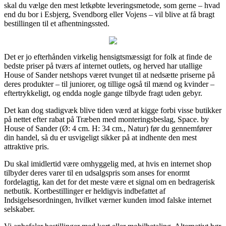
skal du vælge den mest letkøbte leveringsmetode, som gerne – hvad
end du bor i Esbjerg, Svendborg eller Vojens – vil blive at få bragt
bestillingen til et afhentningssted.
Det er jo efterhånden virkelig hensigtsmæssigt for folk at finde de
bedste priser på tværs af internet outlets, og herved har utallige
House of Sander netshops været tvunget til at nedsætte priserne på
deres produkter – til juniorer, og tillige også til mænd og kvinder –
eftertrykkeligt, og endda nogle gange tilbyde fragt uden gebyr.
Det kan dog stadigvæk blive tiden værd at kigge forbi visse butikker
på nettet efter rabat på Træben med monteringsbeslag, Space. by
House of Sander (Ø: 4 cm. H: 34 cm., Natur) før du gennemfører
din handel, så du er usvigeligt sikker på at indhente den mest
attraktive pris.
Du skal imidlertid være omhyggelig med, at hvis en internet shop
tilbyder deres varer til en udsalgspris som anses for enormt
fordelagtig, kan det for det meste være et signal om en bedragerisk
netbutik. Kortbestillinger er heldigvis indbefattet af
Indsigelsesordningen, hvilket værner kunden imod falske internet
selskaber.