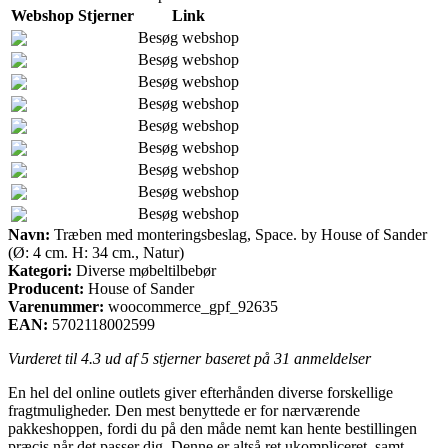
Webshop
Stjerner
Link
Besøg webshop
Besøg webshop
Besøg webshop
Besøg webshop
Besøg webshop
Besøg webshop
Besøg webshop
Besøg webshop
Besøg webshop
Navn:
Træben med monteringsbeslag, Space. by House of Sander
(Ø: 4 cm. H: 34 cm., Natur)
Kategori:
Diverse møbeltilbebør
Producent:
House of Sander
Varenummer:
woocommerce_gpf_92635
EAN:
5702118002599
Vurderet til
4.3
ud af 5 stjerner baseret på
31
anmeldelser
En hel del online outlets giver efterhånden diverse forskellige
fragtmuligheder. Den mest benyttede er for nærværende
pakkeshoppen, fordi du på den måde nemt kan hente bestillingen
præcis når det passer dig. Denne er altså ret ukompliceret, samt