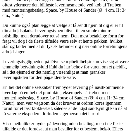
oftest ydermere den billigste leveringsmetode ved køb af Træben
med monteringsbeslag, Space. by House of Sander (Ø: 4 cm. H: 34
cm., Natur).
Du kunne også planlægge at vælge at få sendt hjem til dig eller til
din arbejdsplads. Leveringstypen bliver tit en smule mindre
prisbillig, men derudover ret så nem. Den mest betalelige form for
fragt vil dog i de fleste tilfælde være selv at hente pakken, hvilket
står og falder med at du fysisk befinder dig nær online forretningens
arbejdslager.
Leveringsdygtigheden på Diverse møbeltilbebør kan vise sig at være
temmelig betydningsfuld ifald du har behov for varen om et øjeblik,
så i det øjemed er det nemlig væsentligt at man gransker
leveringstiden for den pågældende vare.
En hel del online selskaber frembyder levering på næstkommende
hverdag på en hel del produkter, eksempelvis Træben med
monteringsbeslag, Space. by House of Sander (Ø: 4 cm. H: 34 cm.,
Natur), men vær vagtsom da det kræver at ordren køres igennem
forud for et fast klokkeslæt, således at de højst sandsynligt kan nå at
få varerne ekspederet forinden lagerpersonalet har fri.
Visse netbutikker byder på levering uden betaling, men i de fleste
tilfælde er det forudsat at man bestiller for et bestemt beløb. Ellers