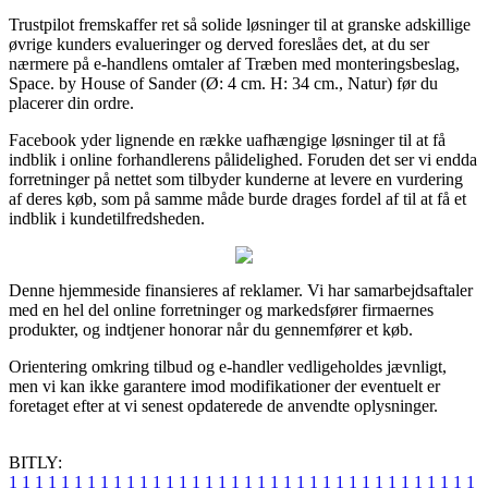
Trustpilot fremskaffer ret så solide løsninger til at granske adskillige
øvrige kunders evalueringer og derved foreslåes det, at du ser
nærmere på e-handlens omtaler af Træben med monteringsbeslag,
Space. by House of Sander (Ø: 4 cm. H: 34 cm., Natur) før du
placerer din ordre.
Facebook yder lignende en række uafhængige løsninger til at få
indblik i online forhandlerens pålidelighed. Foruden det ser vi endda
forretninger på nettet som tilbyder kunderne at levere en vurdering
af deres køb, som på samme måde burde drages fordel af til at få et
indblik i kundetilfredsheden.
Denne hjemmeside finansieres af reklamer. Vi har samarbejdsaftaler
med en hel del online forretninger og markedsfører firmaernes
produkter, og indtjener honorar når du gennemfører et køb.
Orientering omkring tilbud og e-handler vedligeholdes jævnligt,
men vi kan ikke garantere imod modifikationer der eventuelt er
foretaget efter at vi senest opdaterede de anvendte oplysninger.
BITLY:
1
1
1
1
1
1
1
1
1
1
1
1
1
1
1
1
1
1
1
1
1
1
1
1
1
1
1
1
1
1
1
1
1
1
1
1