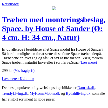
Retsfilosofi
Træben med monteringsbeslag,
Space. by House of Sander (Ø:
4 cm. H: 34 cm., Natur)
Er du allerede i besiddelse af et Space modul fra House of Sander?
Så har du muligheden for at sætte disse flotte Space træben derpå.
Træbenene er lavet i eg og fås i et sæt af fire træben. Vælg mellem
Space træben i naturlig farve eller i sort farve.Spac
(Læs mere)
299
kr.
(Vis fragtpris)
Læs mere »
Køb nu »
De mest populære bolig-webshops i øjeblikket er
Damask.dk
,
TrendyLiving.dk
,
MyHomeMøbler.dk
og
Bydahlliving.dk
, som alle
har et stort sortiment til gode priser.