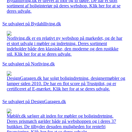
Bydahlliving.dk er drevet af mor og to døtre. De har et stort
sortiment af boliginteriør på deres webshop. Klik her for at se
deres udvalg.
Se udvalget på Bydahlliving.dk
Norliving.dk er en relativt ny webshop på markedet, og de har
et stort udvalg i møbler og indretning. Deres sortiment
indeholder både den klassiske, den moderne og den rustikke
stil. Klik her for at se deres udvalg.
Se udvalget på Norliving.dk
DesignGaragen.dk har solgt boligindretning, designermøbler og
lamper siden 2010. De har en flot score på Trustpilot, og er
certificeret af E-mærket. Klik her for at se deres udvalg.
Se udvalget på DesignGaragen.dk
Møblér.dk sælger alt inden for møbler og boligindretning.
Deres prismatch gælder både på webshoppen og i deres 37
butikker. De tilbyder desuden muligheden for rentefri
finansiering. Klik her for at se deres udvalg.