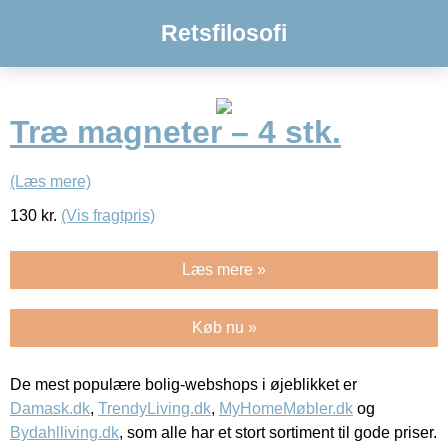
Retsfilosofi
Træ magneter – 4 stk.
(Læs mere)
130
kr.
(Vis fragtpris)
Læs mere »
Køb nu »
De mest populære bolig-webshops i øjeblikket er
Damask.dk
,
TrendyLiving.dk
,
MyHomeMøbler.dk
og
Bydahlliving.dk
, som alle har et stort sortiment til gode priser.