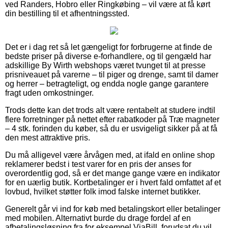
ved Randers, Hobro eller Ringkøbing – vil være at få kørt
din bestilling til et afhentningssted.
Det er i dag ret så let gængeligt for forbrugerne at finde de
bedste priser på diverse e-forhandlere, og til gengæld har
adskillige By Wirth webshops været tvunget til at presse
prisniveauet på varerne – til piger og drenge, samt til damer
og herrer – betragteligt, og endda nogle gange garantere
fragt uden omkostninger.
Trods dette kan det trods alt være rentabelt at studere indtil
flere forretninger på nettet efter rabatkoder på Træ magneter
– 4 stk. forinden du køber, så du er usvigeligt sikker på at få
den mest attraktive pris.
Du må alligevel være årvågen med, at ifald en online shop
reklamerer bedst i test varer for en pris der anses for
overordentlig god, så er det mange gange være en indikator
for en uærlig butik. Kortbetalinger er i hvert fald omfattet af et
lovbud, hvilket støtter folk imod falske internet butikker.
Generelt går vi ind for køb med betalingskort eller betalinger
med mobilen. Alternativt burde du drage fordel af en
afbetalingsløsning fra for eksempel ViaBill, forudsat du vil