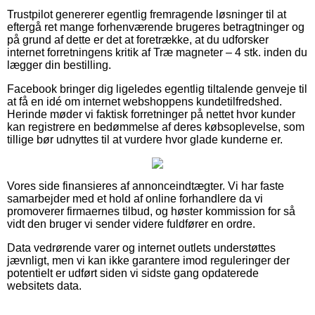
Trustpilot genererer egentlig fremragende løsninger til at
eftergå ret mange forhenværende brugeres betragtninger og
på grund af dette er det at foretrække, at du udforsker
internet forretningens kritik af Træ magneter – 4 stk. inden du
lægger din bestilling.
Facebook bringer dig ligeledes egentlig tiltalende genveje til
at få en idé om internet webshoppens kundetilfredshed.
Herinde møder vi faktisk forretninger på nettet hvor kunder
kan registrere en bedømmelse af deres købsoplevelse, som
tillige bør udnyttes til at vurdere hvor glade kunderne er.
Vores side finansieres af annonceindtægter. Vi har faste
samarbejder med et hold af online forhandlere da vi
promoverer firmaernes tilbud, og høster kommission for så
vidt den bruger vi sender videre fuldfører en ordre.
Data vedrørende varer og internet outlets understøttes
jævnligt, men vi kan ikke garantere imod reguleringer der
potentielt er udført siden vi sidste gang opdaterede
websitets data.