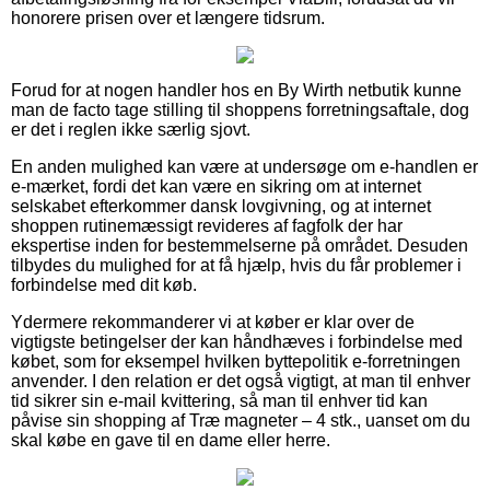
honorere prisen over et længere tidsrum.
Forud for at nogen handler hos en By Wirth netbutik kunne
man de facto tage stilling til shoppens forretningsaftale, dog
er det i reglen ikke særlig sjovt.
En anden mulighed kan være at undersøge om e-handlen er
e-mærket, fordi det kan være en sikring om at internet
selskabet efterkommer dansk lovgivning, og at internet
shoppen rutinemæssigt revideres af fagfolk der har
ekspertise inden for bestemmelserne på området. Desuden
tilbydes du mulighed for at få hjælp, hvis du får problemer i
forbindelse med dit køb.
Ydermere rekommanderer vi at køber er klar over de
vigtigste betingelser der kan håndhæves i forbindelse med
købet, som for eksempel hvilken byttepolitik e-forretningen
anvender. I den relation er det også vigtigt, at man til enhver
tid sikrer sin e-mail kvittering, så man til enhver tid kan
påvise sin shopping af Træ magneter – 4 stk., uanset om du
skal købe en gave til en dame eller herre.