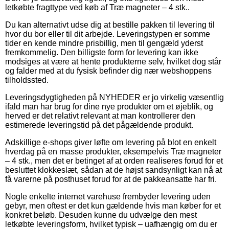
letkøbte fragttype ved køb af Træ magneter – 4 stk..
Du kan alternativt udse dig at bestille pakken til levering til
hvor du bor eller til dit arbejde. Leveringstypen er somme
tider en kende mindre prisbillig, men til gengæld yderst
fremkommelig. Den billigste form for levering kan ikke
modsiges at være at hente produkterne selv, hvilket dog står
og falder med at du fysisk befinder dig nær webshoppens
tilholdssted.
Leveringsdygtigheden på NYHEDER er jo virkelig væsentlig
ifald man har brug for dine nye produkter om et øjeblik, og
herved er det relativt relevant at man kontrollerer den
estimerede leveringstid på det pågældende produkt.
Adskillige e-shops giver løfte om levering på blot en enkelt
hverdag på en masse produkter, eksempelvis Træ magneter
– 4 stk., men det er betinget af at orden realiseres forud for et
besluttet klokkeslæt, sådan at de højst sandsynligt kan nå at
få varerne på posthuset forud for at de pakkeansatte har fri.
Nogle enkelte internet varehuse frembyder levering uden
gebyr, men oftest er det kun gældende hvis man køber for et
konkret beløb. Desuden kunne du udvælge den mest
letkøbte leveringsform, hvilket typisk – uafhængig om du er