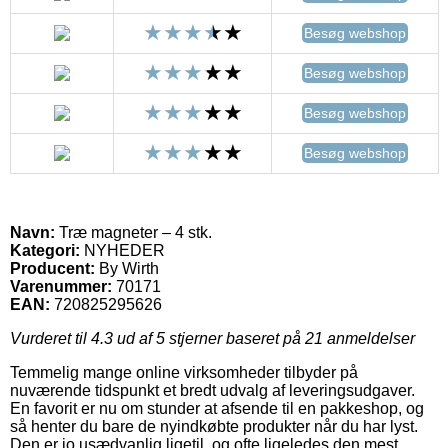
Besøg webshop
Besøg webshop
Besøg webshop
Besøg webshop
Navn:
Træ magneter – 4 stk.
Kategori:
NYHEDER
Producent:
By Wirth
Varenummer:
70171
EAN:
720825295626
Vurderet til
4.3
ud af 5 stjerner baseret på
21
anmeldelser
Temmelig mange online virksomheder tilbyder på
nuværende tidspunkt et bredt udvalg af leveringsudgaver.
En favorit er nu om stunder at afsende til en pakkeshop, og
så henter du bare de nyindkøbte produkter når du har lyst.
Den er jo usædvanlig ligetil, og ofte ligeledes den mest