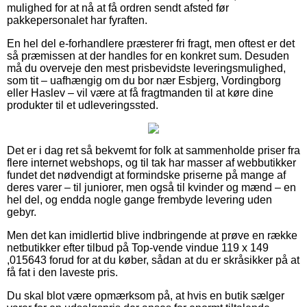
mulighed for at nå at få ordren sendt afsted før
pakkepersonalet har fyraften.
En hel del e-forhandlere præsterer fri fragt, men oftest er det
så præmissen at der handles for en konkret sum. Desuden
må du overveje den mest prisbevidste leveringsmulighed,
som tit – uafhængig om du bor nær Esbjerg, Vordingborg
eller Haslev – vil være at få fragtmanden til at køre dine
produkter til et udleveringssted.
Det er i dag ret så bekvemt for folk at sammenholde priser fra
flere internet webshops, og til tak har masser af webbutikker
fundet det nødvendigt at formindske priserne på mange af
deres varer – til juniorer, men også til kvinder og mænd – en
hel del, og endda nogle gange frembyde levering uden
gebyr.
Men det kan imidlertid blive indbringende at prøve en række
netbutikker efter tilbud på Top-vende vindue 119 x 149
,015643 forud for at du køber, sådan at du er skråsikker på at
få fat i den laveste pris.
Du skal blot være opmærksom på, at hvis en butik sælger