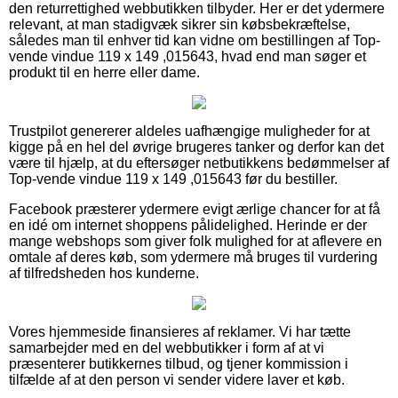
den returrettighed webbutikken tilbyder. Her er det ydermere
relevant, at man stadigvæk sikrer sin købsbekræftelse,
således man til enhver tid kan vidne om bestillingen af Top-
vende vindue 119 x 149 ,015643, hvad end man søger et
produkt til en herre eller dame.
Trustpilot genererer aldeles uafhængige muligheder for at
kigge på en hel del øvrige brugeres tanker og derfor kan det
være til hjælp, at du eftersøger netbutikkens bedømmelser af
Top-vende vindue 119 x 149 ,015643 før du bestiller.
Facebook præsterer ydermere evigt ærlige chancer for at få
en idé om internet shoppens pålidelighed. Herinde er der
mange webshops som giver folk mulighed for at aflevere en
omtale af deres køb, som ydermere må bruges til vurdering
af tilfredsheden hos kunderne.
Vores hjemmeside finansieres af reklamer. Vi har tætte
samarbejder med en del webbutikker i form af at vi
præsenterer butikkernes tilbud, og tjener kommission i
tilfælde af at den person vi sender videre laver et køb.