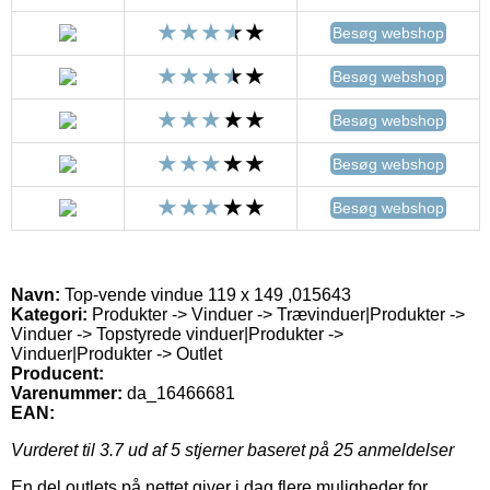
Besøg webshop
Besøg webshop
Besøg webshop
Besøg webshop
Besøg webshop
Navn:
Top-vende vindue 119 x 149 ,015643
Kategori:
Produkter -> Vinduer -> Trævinduer|Produkter ->
Vinduer -> Topstyrede vinduer|Produkter ->
Vinduer|Produkter -> Outlet
Producent:
Varenummer:
da_16466681
EAN:
Vurderet til
3.7
ud af 5 stjerner baseret på
25
anmeldelser
En del outlets på nettet giver i dag flere muligheder for