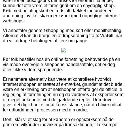
varer for en udsalgspris der anses for enormt tiltalende,
kunne det ofte være et faresignal om en snydagtig shop.
Køb med betalingskort er trods alt dækket ind under en
anordning, hvilket skærmer køber imod uoprigtige internet
webshops.
Vi anbefaler generelt shopping med kort eller mobilbetaling.
Alternativt kan du bruge en afdragsordning fra fx ViaBill, når
du vil afdrage betalingen af flere omgange.
Før folk bestiller hos en online forretning behøver de på en
vis måde overveje e-shoppens handelsaftale, det er dog
oftest ikke videre spændende.
Et nemmere alternativ kan være at kontrollere hvorvidt
internet shoppen er støttet af e-mærket, grundet at det burde
være en erklæring om at netshoppen efterfølger de officielle
regler, og at forretningen nu og da vurderes af eksperter som
er meget bekendte med de gældende regler. Derudover
giver det dig chance for at få assistance, når du bliver udsat
for udfordringer i processen med din ordre.
Dertil slår vi et slag for at køberen er opmærksom på de
primære vilkår der indvirker på transaktionen, til eksempel