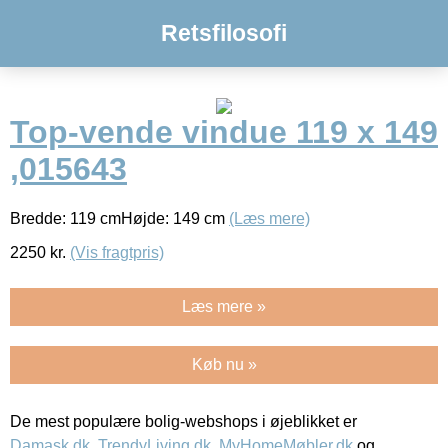
Retsfilosofi
Top-vende vindue 119 x 149
,015643
Bredde: 119 cmHøjde: 149 cm
(Læs mere)
2250
kr.
(Vis fragtpris)
Læs mere »
Køb nu »
De mest populære bolig-webshops i øjeblikket er
Damask.dk
,
TrendyLiving.dk
,
MyHomeMøbler.dk
og