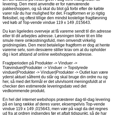
levering. Den mest anvendte er for nærværende
pakkeshoppen, og så skal du blot gå forbi efter de købte
varer når du har mulighed for det. Fragtformen er jo rigtig
fleksibel, og oftest tillige den mindst kostelige fragtløsning
ved køb af Top-vende vindue 119 x 149 ,015643.
Du kan ligeledes overveje at få varerne sendt til din adresse
eller til dit arbejdes adresse. Løsningen bliver tit en lille
smule mere omkostningsfuld, men omvendt virkelig
gnidningsløs. Den mest betalelige fragtform er dog at hente
varerne selv, som desværre stiller krav om at du opholder
dig i kort afstand af online webshoppens adresse.
Fragtperioden på Produkter -> Vinduer ->
Trævinduer|Produkter -> Vinduer -> Topstyrede
vinduer|Produkter -> Vinduer|Produkter -> Outlet kan være
yderst aktuel såfremt du står og skal bruge din ordre nu og
her, så med det formål er det utvivlsomt meningsfuldt at vi
checker den estimerede leveringsdato ved det
vedkommende produkt.
En hel del internet webshops præsterer dag-til-dag levering
på en lang række af deres varer, eksempelvis Top-vende
vindue 119 x 149 ,015643, men vær på vagt da det regnes
ud fra at ordren indsendes før et aftalt tidspunkt, så de har