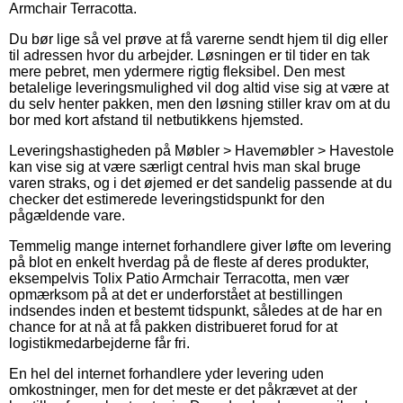
Armchair Terracotta.
Du bør lige så vel prøve at få varerne sendt hjem til dig eller
til adressen hvor du arbejder. Løsningen er til tider en tak
mere pebret, men ydermere rigtig fleksibel. Den mest
betalelige leveringsmulighed vil dog altid vise sig at være at
du selv henter pakken, men den løsning stiller krav om at du
bor med kort afstand til netbutikkens hjemsted.
Leveringshastigheden på Møbler > Havemøbler > Havestole
kan vise sig at være særligt central hvis man skal bruge
varen straks, og i det øjemed er det sandelig passende at du
checker det estimerede leveringstidspunkt for den
pågældende vare.
Temmelig mange internet forhandlere giver løfte om levering
på blot en enkelt hverdag på de fleste af deres produkter,
eksempelvis Tolix Patio Armchair Terracotta, men vær
opmærksom på at det er underforstået at bestillingen
indsendes inden et bestemt tidspunkt, således at de har en
chance for at nå at få pakken distribueret forud for at
logistikmedarbejderne får fri.
En hel del internet forhandlere yder levering uden
omkostninger, men for det meste er det påkrævet at der