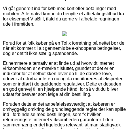
Vi går generelt ind for køb med kort eller betalinger med
mobilen. Alternativt kunne du benytte et afbetalingstilbud fra
for eksempel ViaBill, ifald du gerne vil afbetale regningen
ude i fremtiden.
Forud for at folk køber på en Tolix forretning på nettet bør de
når alt kommer til alt gennemløbe e-shoppens betingelser,
dog er det tit ikke særlig spændende.
Et nemmere alternativ er at finde ud af hvorvidt internet
virksomheden er e-mærke tilsluttet, grundet at det er en
indikator for at netbutikken lever op til de danske love,
udover at e-forhandleren nu og da monitoreres af eksperter
som er indført i de gældende regulativer. Dette er desuden
en god genvej til en hjælpende hånd, for så vidt du bliver
udsat for besvær som følge af din bestilling.
Foruden dette er det anbefalelsesværdigt at køberen er
omhyggelig omkring de grundlæggende regler der kan spille
ind i forbindelse med bestillingen, som fx hvilken
returneringsret internet virksomheden garanterer. I den
sammenhæng er det ligeledes relevant, at man stadigvæk