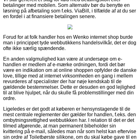
betalinger med mobilen. Som alternativ bør du benytte en
løsning på afbetaling som f.eks. ViaBill, i tilfælde af at du ser
en fordel i at finansiere betalingen senere.
Forud for at folk handler hos en Wenko internet shop burde
man i princippet tyde webbutikkens handelsvilkår, det er dog
ofte ikke særlig spændende.
En anden valgmulighed kan være at undersøge om e-
handlen er medlem af e-mærke ordningen, fordi det bør
være en indikation om at online shoppen opfylder de danske
love, tillige med at internet virksomheden en gang i mellem
revurderes af specialister der har nøje kendskab til de
gældende bestemmelser. Dette er desuden en god lejlighed
til at blive hjulpet, når du skulle få problemstillinger med din
ordre.
Ligeledes er det godt at køberen er hensynstagende til de
mest centrale reglementer der gælder for handlen, f.eks. den
ombytningsrettighed webbutikken har. I relation til det er det
tilmed afgørende, at man permanent bibeholder sin
kvittering på e-mail, således man når som helst kan eftervise
sin ordre af Toiletbørste silikone, om du skal købe gave til en