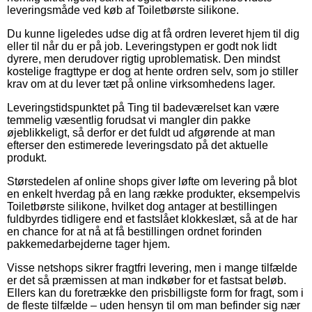
leveringsmåde ved køb af Toiletbørste silikone.
Du kunne ligeledes udse dig at få ordren leveret hjem til dig
eller til når du er på job. Leveringstypen er godt nok lidt
dyrere, men derudover rigtig uproblematisk. Den mindst
kostelige fragttype er dog at hente ordren selv, som jo stiller
krav om at du lever tæt på online virksomhedens lager.
Leveringstidspunktet på Ting til badeværelset kan være
temmelig væsentlig forudsat vi mangler din pakke
øjeblikkeligt, så derfor er det fuldt ud afgørende at man
efterser den estimerede leveringsdato på det aktuelle
produkt.
Størstedelen af online shops giver løfte om levering på blot
en enkelt hverdag på en lang række produkter, eksempelvis
Toiletbørste silikone, hvilket dog antager at bestillingen
fuldbyrdes tidligere end et fastslået klokkeslæt, så at de har
en chance for at nå at få bestillingen ordnet forinden
pakkemedarbejderne tager hjem.
Visse netshops sikrer fragtfri levering, men i mange tilfælde
er det så præmissen at man indkøber for et fastsat beløb.
Ellers kan du foretrække den prisbilligste form for fragt, som i
de fleste tilfælde – uden hensyn til om man befinder sig nær