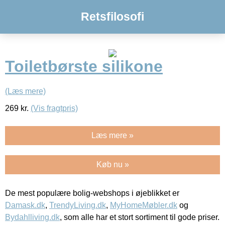
Retsfilosofi
Toiletbørste silikone
(Læs mere)
269
kr.
(Vis fragtpris)
Læs mere »
Køb nu »
De mest populære bolig-webshops i øjeblikket er
Damask.dk
,
TrendyLiving.dk
,
MyHomeMøbler.dk
og
Bydahlliving.dk
, som alle har et stort sortiment til gode priser.