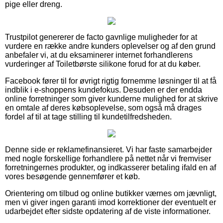
pige eller dreng.
Trustpilot genererer de facto gavnlige muligheder for at
vurdere en række andre kunders oplevelser og af den grund
anbefaler vi, at du eksaminerer internet forhandlerens
vurderinger af Toiletbørste silikone forud for at du køber.
Facebook fører til for øvrigt rigtig fornemme løsninger til at få
indblik i e-shoppens kundefokus. Desuden er der endda
online forretninger som giver kunderne mulighed for at skrive
en omtale af deres købsoplevelse, som også må drages
fordel af til at tage stilling til kundetilfredsheden.
Denne side er reklamefinansieret. Vi har faste samarbejder
med nogle forskellige forhandlere på nettet når vi fremviser
forretningernes produkter, og indkasserer betaling ifald en af
vores besøgende gennemfører et køb.
Orientering om tilbud og online butikker værnes om jævnligt,
men vi giver ingen garanti imod korrektioner der eventuelt er
udarbejdet efter sidste opdatering af de viste informationer.