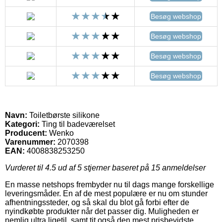
Besøg webshop
Besøg webshop
Besøg webshop
Besøg webshop
Navn:
Toiletbørste silikone
Kategori:
Ting til badeværelset
Producent:
Wenko
Varenummer:
2070398
EAN:
4008838253250
Vurderet til
4.5
ud af 5 stjerner baseret på
15
anmeldelser
En masse netshops frembyder nu til dags mange forskellige
leveringsmåder. En af de mest populære er nu om stunder
afhentningssteder, og så skal du blot gå forbi efter de
nyindkøbte produkter når det passer dig. Muligheden er
nemlig ultra ligetil, samt tit også den mest prisbevidste