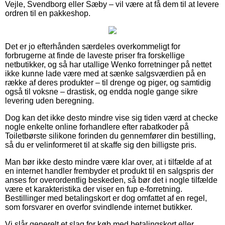
Vejle, Svendborg eller Sæby – vil være at få dem til at levere
ordren til en pakkeshop.
Det er jo efterhånden særdeles overkommeligt for
forbrugerne at finde de laveste priser fra forskellige
netbutikker, og så har utallige Wenko forretninger på nettet
ikke kunne lade være med at sænke salgsværdien på en
række af deres produkter – til drenge og piger, og samtidig
også til voksne – drastisk, og endda nogle gange sikre
levering uden beregning.
Dog kan det ikke desto mindre vise sig tiden værd at checke
nogle enkelte online forhandlere efter rabatkoder på
Toiletbørste silikone forinden du gennemfører din bestilling,
så du er velinformeret til at skaffe sig den billigste pris.
Man bør ikke desto mindre være klar over, at i tilfælde af at
en internet handler frembyder et produkt til en salgspris der
anses for overordentlig beskeden, så bør det i nogle tilfælde
være et karakteristika der viser en fup e-forretning.
Bestillinger med betalingskort er dog omfattet af en regel,
som forsvarer en overfor svindlende internet butikker.
Vi slår generelt et slag for køb med betalingskort eller