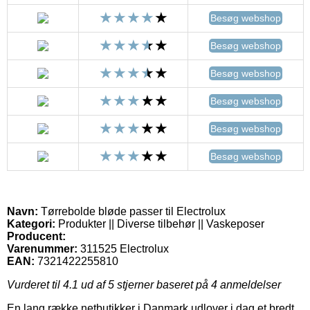
Besøg webshop
Besøg webshop
Besøg webshop
Besøg webshop
Besøg webshop
Besøg webshop
Navn:
Tørrebolde bløde passer til Electrolux
Kategori:
Produkter || Diverse tilbehør || Vaskeposer
Producent:
Varenummer:
311525 Electrolux
EAN:
7321422255810
Vurderet til
4.1
ud af 5 stjerner baseret på
4
anmeldelser
En lang række netbutikker i Danmark udlover i dag et bredt