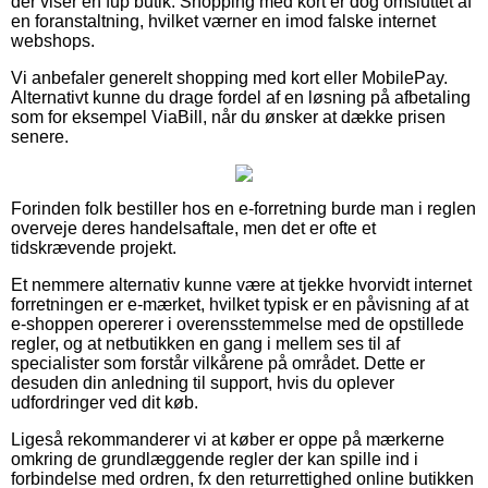
der viser en fup butik. Shopping med kort er dog omsluttet af
en foranstaltning, hvilket værner en imod falske internet
webshops.
Vi anbefaler generelt shopping med kort eller MobilePay.
Alternativt kunne du drage fordel af en løsning på afbetaling
som for eksempel ViaBill, når du ønsker at dække prisen
senere.
Forinden folk bestiller hos en e-forretning burde man i reglen
overveje deres handelsaftale, men det er ofte et
tidskrævende projekt.
Et nemmere alternativ kunne være at tjekke hvorvidt internet
forretningen er e-mærket, hvilket typisk er en påvisning af at
e-shoppen opererer i overensstemmelse med de opstillede
regler, og at netbutikken en gang i mellem ses til af
specialister som forstår vilkårene på området. Dette er
desuden din anledning til support, hvis du oplever
udfordringer ved dit køb.
Ligeså rekommanderer vi at køber er oppe på mærkerne
omkring de grundlæggende regler der kan spille ind i
forbindelse med ordren, fx den returrettighed online butikken