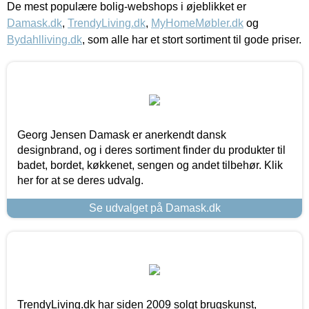
De mest populære bolig-webshops i øjeblikket er
Damask.dk
,
TrendyLiving.dk
,
MyHomeMøbler.dk
og
Bydahlliving.dk
, som alle har et stort sortiment til gode priser.
Georg Jensen Damask er anerkendt dansk
designbrand, og i deres sortiment finder du produkter til
badet, bordet, køkkenet, sengen og andet tilbehør. Klik
her for at se deres udvalg.
Se udvalget på Damask.dk
TrendyLiving.dk har siden 2009 solgt brugskunst,