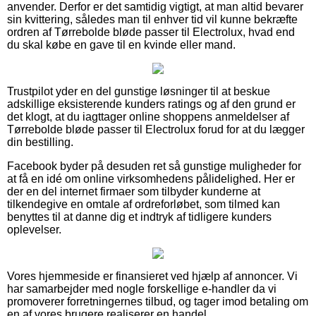
anvender. Derfor er det samtidig vigtigt, at man altid bevarer
sin kvittering, således man til enhver tid vil kunne bekræfte
ordren af Tørrebolde bløde passer til Electrolux, hvad end
du skal købe en gave til en kvinde eller mand.
Trustpilot yder en del gunstige løsninger til at beskue
adskillige eksisterende kunders ratings og af den grund er
det klogt, at du iagttager online shoppens anmeldelser af
Tørrebolde bløde passer til Electrolux forud for at du lægger
din bestilling.
Facebook byder på desuden ret så gunstige muligheder for
at få en idé om online virksomhedens pålidelighed. Her er
der en del internet firmaer som tilbyder kunderne at
tilkendegive en omtale af ordreforløbet, som tilmed kan
benyttes til at danne dig et indtryk af tidligere kunders
oplevelser.
Vores hjemmeside er finansieret ved hjælp af annoncer. Vi
har samarbejder med nogle forskellige e-handler da vi
promoverer forretningernes tilbud, og tager imod betaling om
en af vores brugere realiserer en handel.