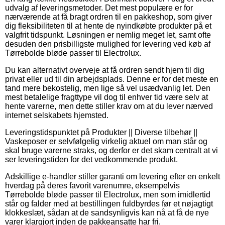
udvalg af leveringsmetoder. Det mest populære er for
nærværende at få bragt ordren til en pakkeshop, som giver
dig fleksibiliteten til at hente de nyindkøbte produkter på et
valgfrit tidspunkt. Løsningen er nemlig meget let, samt ofte
desuden den prisbilligste mulighed for levering ved køb af
Tørrebolde bløde passer til Electrolux.
Du kan alternativt overveje at få ordren sendt hjem til dig
privat eller ud til din arbejdsplads. Denne er for det meste en
tand mere bekostelig, men lige så vel usædvanlig let. Den
mest betalelige fragttype vil dog til enhver tid være selv at
hente varerne, men dette stiller krav om at du lever nærved
internet selskabets hjemsted.
Leveringstidspunktet på Produkter || Diverse tilbehør ||
Vaskeposer er selvfølgelig virkelig aktuel om man står og
skal bruge varerne straks, og derfor er det skam centralt at vi
ser leveringstiden for det vedkommende produkt.
Adskillige e-handler stiller garanti om levering efter en enkelt
hverdag på deres favorit varenumre, eksempelvis
Tørrebolde bløde passer til Electrolux, men som imidlertid
står og falder med at bestillingen fuldbyrdes før et nøjagtigt
klokkeslæt, sådan at de sandsynligvis kan nå at få de nye
varer klargjort inden de pakkeansatte har fri.