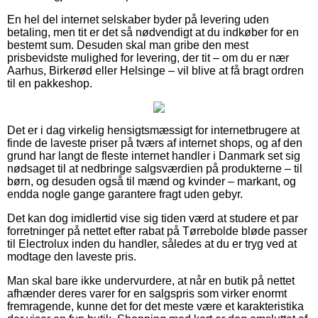
En hel del internet selskaber byder på levering uden
betaling, men tit er det så nødvendigt at du indkøber for en
bestemt sum. Desuden skal man gribe den mest
prisbevidste mulighed for levering, der tit – om du er nær
Aarhus, Birkerød eller Helsinge – vil blive at få bragt ordren
til en pakkeshop.
Det er i dag virkelig hensigtsmæssigt for internetbrugere at
finde de laveste priser på tværs af internet shops, og af den
grund har langt de fleste internet handler i Danmark set sig
nødsaget til at nedbringe salgsværdien på produkterne – til
børn, og desuden også til mænd og kvinder – markant, og
endda nogle gange garantere fragt uden gebyr.
Det kan dog imidlertid vise sig tiden værd at studere et par
forretninger på nettet efter rabat på Tørrebolde bløde passer
til Electrolux inden du handler, således at du er tryg ved at
modtage den laveste pris.
Man skal bare ikke undervurdere, at når en butik på nettet
afhænder deres varer for en salgspris som virker enormt
fremragende, kunne det for det meste være et karakteristika