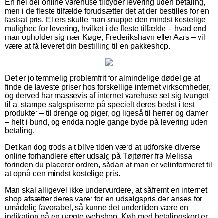
En hel del online varehuse tilbyder levering uden betaling,
men i de fleste tilfælde forudsætter det at der bestilles for en
fastsat pris. Ellers skulle man snuppe den mindst kostelige
mulighed for levering, hvilket i de fleste tilfælde – hvad end
man opholder sig nær Køge, Frederikshavn eller Aars – vil
være at få leveret din bestilling til en pakkeshop.
Det er jo temmelig problemfrit for almindelige dødelige at
finde de laveste priser hos forskellige internet virksomheder,
og derved har massevis af internet varehuse set sig tvunget
til at stampe salgspriserne på specielt deres bedst i test
produkter – til drenge og piger, og ligeså til herrer og damer
– helt i bund, og endda nogle gange byde på levering uden
betaling.
Det kan dog trods alt blive tiden værd at udforske diverse
online forhandlere efter udsalg på Tøjtørrer fra Melissa
forinden du placerer ordren, sådan at man er velinformeret til
at opnå den mindst kostelige pris.
Man skal alligevel ikke undervurdere, at såfremt en internet
shop afsætter deres varer for en udsalgspris der anses for
umådelig favorabel, så kunne det undertiden være en
indikation på en uægte webshop. Køb med betalingskort er