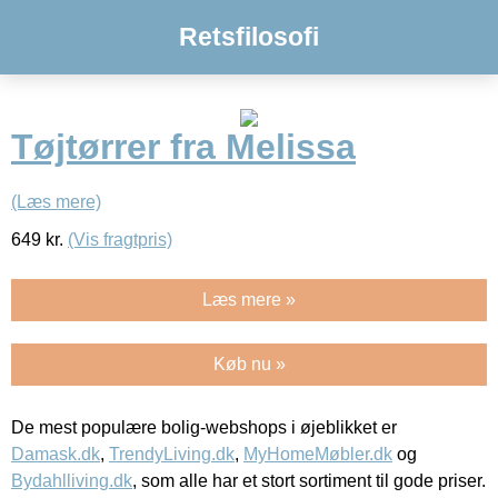
Retsfilosofi
Tøjtørrer fra Melissa
(Læs mere)
649
kr.
(Vis fragtpris)
Læs mere »
Køb nu »
De mest populære bolig-webshops i øjeblikket er
Damask.dk
,
TrendyLiving.dk
,
MyHomeMøbler.dk
og
Bydahlliving.dk
, som alle har et stort sortiment til gode priser.