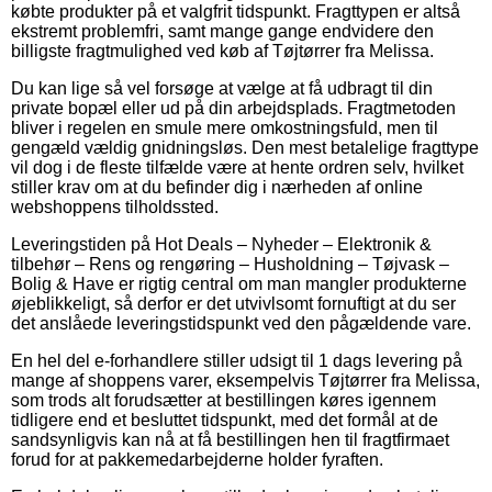
købte produkter på et valgfrit tidspunkt. Fragttypen er altså
ekstremt problemfri, samt mange gange endvidere den
billigste fragtmulighed ved køb af Tøjtørrer fra Melissa.
Du kan lige så vel forsøge at vælge at få udbragt til din
private bopæl eller ud på din arbejdsplads. Fragtmetoden
bliver i regelen en smule mere omkostningsfuld, men til
gengæld vældig gnidningsløs. Den mest betalelige fragttype
vil dog i de fleste tilfælde være at hente ordren selv, hvilket
stiller krav om at du befinder dig i nærheden af online
webshoppens tilholdssted.
Leveringstiden på Hot Deals – Nyheder – Elektronik &
tilbehør – Rens og rengøring – Husholdning – Tøjvask –
Bolig & Have er rigtig central om man mangler produkterne
øjeblikkeligt, så derfor er det utvivlsomt fornuftigt at du ser
det anslåede leveringstidspunkt ved den pågældende vare.
En hel del e-forhandlere stiller udsigt til 1 dags levering på
mange af shoppens varer, eksempelvis Tøjtørrer fra Melissa,
som trods alt forudsætter at bestillingen køres igennem
tidligere end et besluttet tidspunkt, med det formål at de
sandsynligvis kan nå at få bestillingen hen til fragtfirmaet
forud for at pakkemedarbejderne holder fyraften.