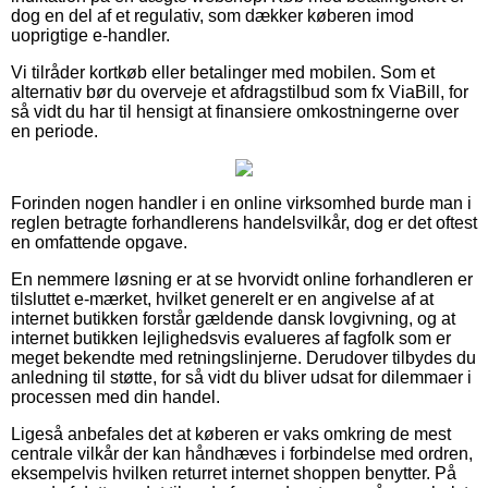
dog en del af et regulativ, som dækker køberen imod
uoprigtige e-handler.
Vi tilråder kortkøb eller betalinger med mobilen. Som et
alternativ bør du overveje et afdragstilbud som fx ViaBill, for
så vidt du har til hensigt at finansiere omkostningerne over
en periode.
Forinden nogen handler i en online virksomhed burde man i
reglen betragte forhandlerens handelsvilkår, dog er det oftest
en omfattende opgave.
En nemmere løsning er at se hvorvidt online forhandleren er
tilsluttet e-mærket, hvilket generelt er en angivelse af at
internet butikken forstår gældende dansk lovgivning, og at
internet butikken lejlighedsvis evalueres af fagfolk som er
meget bekendte med retningslinjerne. Derudover tilbydes du
anledning til støtte, for så vidt du bliver udsat for dilemmaer i
processen med din handel.
Ligeså anbefales det at køberen er vaks omkring de mest
centrale vilkår der kan håndhæves i forbindelse med ordren,
eksempelvis hvilken returret internet shoppen benytter. På