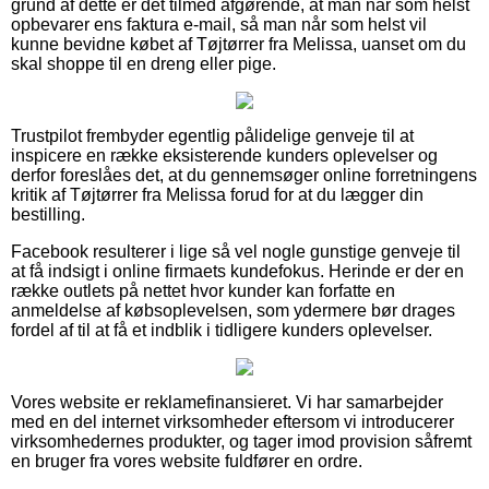
grund af dette er det tilmed afgørende, at man når som helst
opbevarer ens faktura e-mail, så man når som helst vil
kunne bevidne købet af Tøjtørrer fra Melissa, uanset om du
skal shoppe til en dreng eller pige.
Trustpilot frembyder egentlig pålidelige genveje til at
inspicere en række eksisterende kunders oplevelser og
derfor foreslåes det, at du gennemsøger online forretningens
kritik af Tøjtørrer fra Melissa forud for at du lægger din
bestilling.
Facebook resulterer i lige så vel nogle gunstige genveje til
at få indsigt i online firmaets kundefokus. Herinde er der en
række outlets på nettet hvor kunder kan forfatte en
anmeldelse af købsoplevelsen, som ydermere bør drages
fordel af til at få et indblik i tidligere kunders oplevelser.
Vores website er reklamefinansieret. Vi har samarbejder
med en del internet virksomheder eftersom vi introducerer
virksomhedernes produkter, og tager imod provision såfremt
en bruger fra vores website fuldfører en ordre.