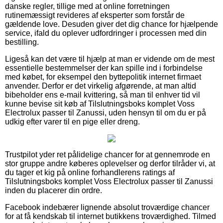
danske regler, tillige med at online forretningen
rutinemæssigt revideres af eksperter som forstår de
gældende love. Desuden giver det dig chance for hjælpende
service, ifald du oplever udfordringer i processen med din
bestilling.
Ligeså kan det være til hjælp at man er vidende om de mest
essentielle bestemmelser der kan spille ind i forbindelse
med købet, for eksempel den byttepolitik internet firmaet
anvender. Derfor er det virkelig afgørende, at man altid
bibeholder ens e-mail kvittering, så man til enhver tid vil
kunne bevise sit køb af Tilslutningsboks komplet Voss
Electrolux passer til Zanussi, uden hensyn til om du er på
udkig efter varer til en pige eller dreng.
Trustpilot yder ret pålidelige chancer for at gennemrode en
stor gruppe andre køberes oplevelser og derfor tilråder vi, at
du tager et kig på online forhandlerens ratings af
Tilslutningsboks komplet Voss Electrolux passer til Zanussi
inden du placerer din ordre.
Facebook indebærer lignende absolut troværdige chancer
for at få kendskab til internet butikkens troværdighed. Tilmed