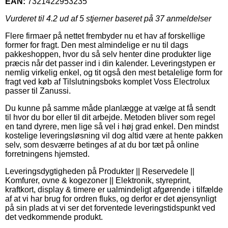
EAN:
7321422953235
Vurderet til
4.2
ud af 5 stjerner baseret på
37
anmeldelser
Flere firmaer på nettet frembyder nu et hav af forskellige
former for fragt. Den mest almindelige er nu til dags
pakkeshoppen, hvor du så selv henter dine produkter lige
præcis når det passer ind i din kalender. Leveringstypen er
nemlig virkelig enkel, og tit også den mest betalelige form for
fragt ved køb af Tilslutningsboks komplet Voss Electrolux
passer til Zanussi.
Du kunne på samme måde planlægge at vælge at få sendt
til hvor du bor eller til dit arbejde. Metoden bliver som regel
en tand dyrere, men lige så vel i høj grad enkel. Den mindst
kostelige leveringsløsning vil dog altid være at hente pakken
selv, som desværre betinges af at du bor tæt på online
forretningens hjemsted.
Leveringsdygtigheden på Produkter || Reservedele ||
Komfurer, ovne & kogezoner || Elektronik, styreprint,
kraftkort, display & timere er ualmindeligt afgørende i tilfælde
af at vi har brug for ordren fluks, og derfor er det øjensynligt
på sin plads at vi ser det forventede leveringstidspunkt ved
det vedkommende produkt.