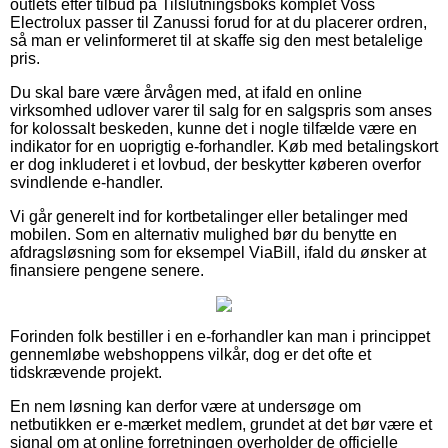
outlets efter tilbud på Tilslutningsboks komplet Voss
Electrolux passer til Zanussi forud for at du placerer ordren,
så man er velinformeret til at skaffe sig den mest betalelige
pris.
Du skal bare være årvågen med, at ifald en online
virksomhed udlover varer til salg for en salgspris som anses
for kolossalt beskeden, kunne det i nogle tilfælde være en
indikator for en uoprigtig e-forhandler. Køb med betalingskort
er dog inkluderet i et lovbud, der beskytter køberen overfor
svindlende e-handler.
Vi går generelt ind for kortbetalinger eller betalinger med
mobilen. Som en alternativ mulighed bør du benytte en
afdragsløsning som for eksempel ViaBill, ifald du ønsker at
finansiere pengene senere.
Forinden folk bestiller i en e-forhandler kan man i princippet
gennemløbe webshoppens vilkår, dog er det ofte et
tidskrævende projekt.
En nem løsning kan derfor være at undersøge om
netbutikken er e-mærket medlem, grundet at det bør være et
signal om at online forretningen overholder de officielle