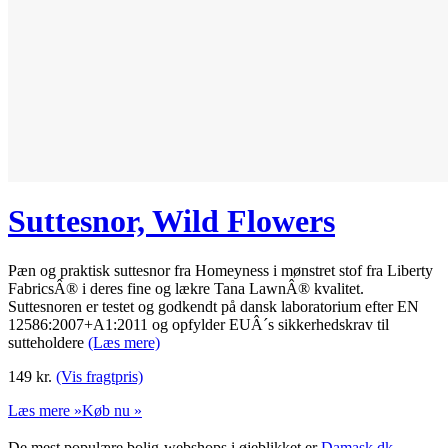
Suttesnor, Wild Flowers
Pæn og praktisk suttesnor fra Homeyness i mønstret stof fra Liberty
FabricsÂ® i deres fine og lækre Tana LawnÂ® kvalitet.
Suttesnoren er testet og godkendt på dansk laboratorium efter EN
12586:2007+A1:2011 og opfylder EUÂ´s sikkerhedskrav til
sutteholdere
(Læs mere)
149
kr.
(Vis fragtpris)
Læs mere »
Køb nu »
De mest populære bolig-webshops i øjeblikket er
Damask.dk
,