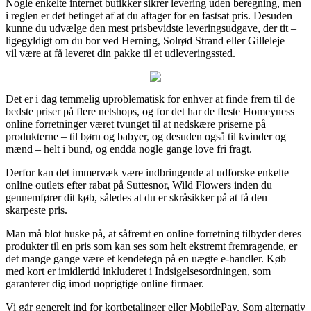
Nogle enkelte internet butikker sikrer levering uden beregning, men
i reglen er det betinget af at du aftager for en fastsat pris. Desuden
kunne du udvælge den mest prisbevidste leveringsudgave, der tit –
ligegyldigt om du bor ved Herning, Solrød Strand eller Gilleleje –
vil være at få leveret din pakke til et udleveringssted.
Det er i dag temmelig uproblematisk for enhver at finde frem til de
bedste priser på flere netshops, og for det har de fleste Homeyness
online forretninger været tvunget til at nedskære priserne på
produkterne – til børn og babyer, og desuden også til kvinder og
mænd – helt i bund, og endda nogle gange love fri fragt.
Derfor kan det immervæk være indbringende at udforske enkelte
online outlets efter rabat på Suttesnor, Wild Flowers inden du
gennemfører dit køb, således at du er skråsikker på at få den
skarpeste pris.
Man må blot huske på, at såfremt en online forretning tilbyder deres
produkter til en pris som kan ses som helt ekstremt fremragende, er
det mange gange være et kendetegn på en uægte e-handler. Køb
med kort er imidlertid inkluderet i Indsigelsesordningen, som
garanterer dig imod uoprigtige online firmaer.
Vi går generelt ind for kortbetalinger eller MobilePay. Som alternativ