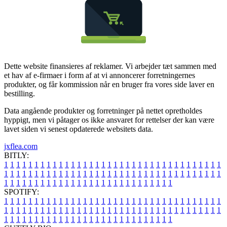
Dette website finansieres af reklamer. Vi arbejder tæt sammen med
et hav af e-firmaer i form af at vi annoncerer forretningernes
produkter, og får kommission når en bruger fra vores side laver en
bestilling.
Data angående produkter og forretninger på nettet opretholdes
hyppigt, men vi påtager os ikke ansvaret for rettelser der kan være
lavet siden vi senest opdaterede websitets data.
jxflea.com
BITLY:
1
1
1
1
1
1
1
1
1
1
1
1
1
1
1
1
1
1
1
1
1
1
1
1
1
1
1
1
1
1
1
1
1
1
1
1
1
1
1
1
1
1
1
1
1
1
1
1
1
1
1
1
1
1
1
1
1
1
1
1
1
1
1
1
1
1
1
1
1
1
1
1
1
1
1
1
1
1
1
1
1
1
1
1
1
1
1
1
1
1
1
1
1
1
1
1
1
1
1
1
SPOTIFY:
1
1
1
1
1
1
1
1
1
1
1
1
1
1
1
1
1
1
1
1
1
1
1
1
1
1
1
1
1
1
1
1
1
1
1
1
1
1
1
1
1
1
1
1
1
1
1
1
1
1
1
1
1
1
1
1
1
1
1
1
1
1
1
1
1
1
1
1
1
1
1
1
1
1
1
1
1
1
1
1
1
1
1
1
1
1
1
1
1
1
1
1
1
1
1
1
1
1
1
1