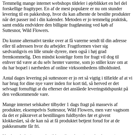
Temmelig mange internet webshops tildeler i øjeblikket en hel del
forskellige fragttyper. En af de mest populære er nu om stunder
levering til en pakkeshop, hvor du kan afhente de bestilte produkter
når det passer ind i din kalender. Metoden er jo temmelig praktisk,
samt endda endvidere den billigste fragtløsning ved køb af
Suttesnor, Wild Flowers.
Du kunne alternativt tænke over at få varerne sendt til din adresse
eller til adressen hvor du arbejder. Fragtformen viser sig
sædvanligvis en lille smule dyrere, men også i høj grad
fremkommelig. Den mindst kostelige form for fragt vil dog til
enhver tid være at du selv henter varerne, som jo stiller krav om at
du har bopæl i nærheden af online virksomhedens tilholdssted.
Antal dages levering på suttesnore er jo ret så vigtig i tilfælde af at vi
har brug for dine nye varer inden for kort tid, så herved er det
selvsagt fornuftigt at du efterser det anslåede leveringstidspunkt på
den vedkommende vare.
Mange internet selskaber tilbyder 1 dags fragt på massevis af
produkter, eksempelvis Suttesnor, Wild Flowers, men vær vagtsom
da det er påkrævet at bestillingen fuldbyrdes før et givent
klokkeslæt, så de kan nå at få produktet betjent forud for at de
pakkeansatte får fri.