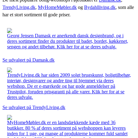
TrendyLiving.dk
,
MyHomeMøbler.dk
og
Bydahlliving.dk
, som alle
har et stort sortiment til gode priser.
Georg Jensen Damask er anerkendt dansk designbrand, og i
deres sortiment finder du produkter til badet, bordet, køkkenet,
sengen og andet tilbehør. Klik her for at se deres udvalg.
Se udvalget på Damask.dk
TrendyLiving.dk har siden 2009 solgt brugskunst, boligtilbehør,
interiør, designvarer og andre ting til hjemmet via deres
webshop. De er e-mærkede og har gode anmeldelser på
Trustpilot, foruden prisgaranti på alle varer. Klik her for at se
deres udvalg.
Se udvalget på TrendyLiving.dk
MyHomeMøbler.dk er en landsdækkende kæde med 36
butikker. 80 % af deres sortiment på webshoppen kan leveres
inden for 1 uge, og mange af produkterne kommer fuld samlet