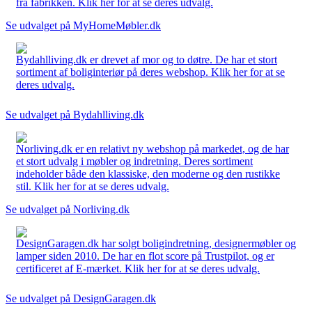
fra fabrikken. Klik her for at se deres udvalg.
Se udvalget på MyHomeMøbler.dk
Bydahlliving.dk er drevet af mor og to døtre. De har et stort
sortiment af boliginteriør på deres webshop. Klik her for at se
deres udvalg.
Se udvalget på Bydahlliving.dk
Norliving.dk er en relativt ny webshop på markedet, og de har
et stort udvalg i møbler og indretning. Deres sortiment
indeholder både den klassiske, den moderne og den rustikke
stil. Klik her for at se deres udvalg.
Se udvalget på Norliving.dk
DesignGaragen.dk har solgt boligindretning, designermøbler og
lamper siden 2010. De har en flot score på Trustpilot, og er
certificeret af E-mærket. Klik her for at se deres udvalg.
Se udvalget på DesignGaragen.dk