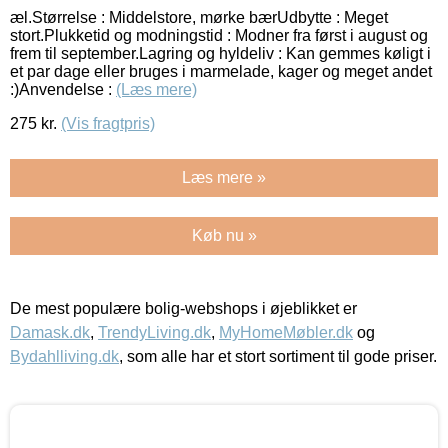
æl.Størrelse : Middelstore, mørke bærUdbytte : Meget
stort.Plukketid og modningstid : Modner fra først i august og
frem til september.Lagring og hyldeliv : Kan gemmes køligt i
et par dage eller bruges i marmelade, kager og meget andet
:)Anvendelse :
(Læs mere)
275
kr.
(Vis fragtpris)
Læs mere »
Køb nu »
De mest populære bolig-webshops i øjeblikket er
Damask.dk
,
TrendyLiving.dk
,
MyHomeMøbler.dk
og
Bydahlliving.dk
, som alle har et stort sortiment til gode priser.