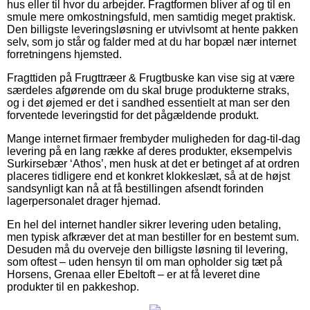
hus eller til hvor du arbejder. Fragtformen bliver af og til en
smule mere omkostningsfuld, men samtidig meget praktisk.
Den billigste leveringsløsning er utvivlsomt at hente pakken
selv, som jo står og falder med at du har bopæl nær internet
forretningens hjemsted.
Fragttiden på Frugttræer & Frugtbuske kan vise sig at være
særdeles afgørende om du skal bruge produkterne straks,
og i det øjemed er det i sandhed essentielt at man ser den
forventede leveringstid for det pågældende produkt.
Mange internet firmaer frembyder muligheden for dag-til-dag
levering på en lang række af deres produkter, eksempelvis
Surkirsebær ‘Athos’, men husk at det er betinget af at ordren
placeres tidligere end et konkret klokkeslæt, så at de højst
sandsynligt kan nå at få bestillingen afsendt forinden
lagerpersonalet drager hjemad.
En hel del internet handler sikrer levering uden betaling,
men typisk afkræver det at man bestiller for en bestemt sum.
Desuden må du overveje den billigste løsning til levering,
som oftest – uden hensyn til om man opholder sig tæt på
Horsens, Grenaa eller Ebeltoft – er at få leveret dine
produkter til en pakkeshop.