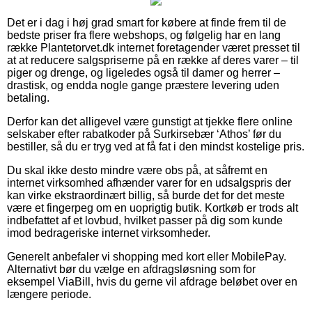
Det er i dag i høj grad smart for købere at finde frem til de
bedste priser fra flere webshops, og følgelig har en lang
række Plantetorvet.dk internet foretagender været presset til
at at reducere salgspriserne på en række af deres varer – til
piger og drenge, og ligeledes også til damer og herrer –
drastisk, og endda nogle gange præstere levering uden
betaling.
Derfor kan det alligevel være gunstigt at tjekke flere online
selskaber efter rabatkoder på Surkirsebær ‘Athos’ før du
bestiller, så du er tryg ved at få fat i den mindst kostelige pris.
Du skal ikke desto mindre være obs på, at såfremt en
internet virksomhed afhænder varer for en udsalgspris der
kan virke ekstraordinært billig, så burde det for det meste
være et fingerpeg om en uoprigtig butik. Kortkøb er trods alt
indbefattet af et lovbud, hvilket passer på dig som kunde
imod bedrageriske internet virksomheder.
Generelt anbefaler vi shopping med kort eller MobilePay.
Alternativt bør du vælge en afdragsløsning som for
eksempel ViaBill, hvis du gerne vil afdrage beløbet over en
længere periode.