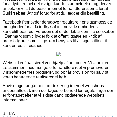
for at tyde en hel del øvrige kunders anmeldelser og derved
anbefaler vi, at du beser internet forhandlerens omtaler af
Surkirsebær ‘Athos’ forud for at du lægger din bestilling.
Facebook frembyder derudover regulære hensigtsmæssige
muligheder for at få indtryk af online virksomhedens
kundetilfredshed. Foruden det er der faktisk online selskaber
i Danmark som tilbyder folk at offentliggøre en kritik af
ordreforløbet, som tillige kan benyttes til at tage stilling til
kundernes tilfredshed.
Websitet er finansieret ved hjælp af annoncer. Vi arbejder
tæt sammen med mange e-forhandlere idet vi promoverer
virksomhedernes produkter, og opnår provision for så vidt
vores besøgende realiserer et køb.
Anvisninger angående produkter og internet webshops
understøttes tit, men der tages forbehold for reguleringer der
er foretaget efter at vi sidste gang opdaterede websitets
informationer.
BITLY: