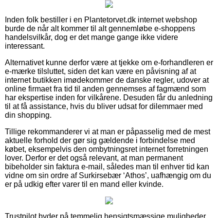
Inden folk bestiller i en Plantetorvet.dk internet webshop
burde de når alt kommer til alt gennemløbe e-shoppens
handelsvilkår, dog er det mange gange ikke videre
interessant.
Alternativet kunne derfor være at tjekke om e-forhandleren er
e-mærke tilsluttet, siden det kan være en påvisning af at
internet butikken imødekommer de danske regler, udover at
online firmaet fra tid til anden gennemses af fagmænd som
har ekspertise inden for vilkårene. Desuden får du anledning
til at få assistance, hvis du bliver udsat for dilemmaer med
din shopping.
Tillige rekommanderer vi at man er påpasselig med de mest
aktuelle forhold der gør sig gældende i forbindelse med
købet, eksempelvis den ombytningsret internet forretningen
lover. Derfor er det også relevant, at man permanent
bibeholder sin faktura e-mail, således man til enhver tid kan
vidne om sin ordre af Surkirsebær ‘Athos’, uafhængig om du
er på udkig efter varer til en mand eller kvinde.
Trustpilot byder på temmelig hensigtsmæssige muligheder