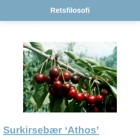
Retsfilosofi
Surkirsebær ‘Athos’