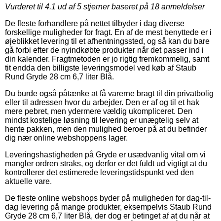
Vurderet til
4.1
ud af 5 stjerner baseret på
18
anmeldelser
De fleste forhandlere på nettet tilbyder i dag diverse
forskellige muligheder for fragt. En af de mest benyttede er i
øjeblikket levering til et afhentningssted, og så kan du bare
gå forbi efter de nyindkøbte produkter når det passer ind i
din kalender. Fragtmetoden er jo rigtig fremkommelig, samt
tit endda den billigste leveringsmodel ved køb af Staub
Rund Gryde 28 cm 6,7 liter Blå.
Du burde også påtænke at få varerne bragt til din privatbolig
eller til adressen hvor du arbejder. Den er af og til et hak
mere pebret, men ydermere vældig ukompliceret. Den
mindst kostelige løsning til levering er unægtelig selv at
hente pakken, men den mulighed beroer på at du befinder
dig nær online webshoppens lager.
Leveringshastigheden på Gryde er usædvanlig vital om vi
mangler ordren straks, og derfor er det fuldt ud vigtigt at du
kontrollerer det estimerede leveringstidspunkt ved den
aktuelle vare.
De fleste online webshops byder på muligheden for dag-til-
dag levering på mange produkter, eksempelvis Staub Rund
Gryde 28 cm 6,7 liter Blå, der dog er betinget af at du når at