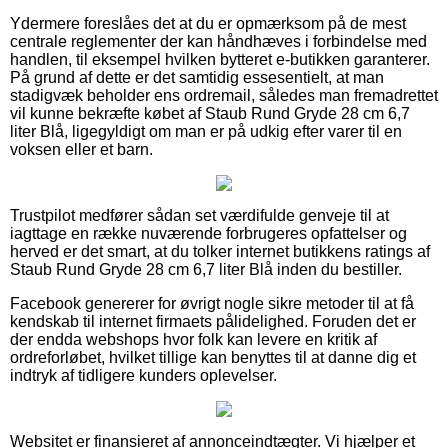
Ydermere foreslåes det at du er opmærksom på de mest
centrale reglementer der kan håndhæves i forbindelse med
handlen, til eksempel hvilken bytteret e-butikken garanterer.
På grund af dette er det samtidig essesentielt, at man
stadigvæk beholder ens ordremail, således man fremadrettet
vil kunne bekræfte købet af Staub Rund Gryde 28 cm 6,7
liter Blå, ligegyldigt om man er på udkig efter varer til en
voksen eller et barn.
Trustpilot medfører sådan set værdifulde genveje til at
iagttage en række nuværende forbrugeres opfattelser og
herved er det smart, at du tolker internet butikkens ratings af
Staub Rund Gryde 28 cm 6,7 liter Blå inden du bestiller.
Facebook genererer for øvrigt nogle sikre metoder til at få
kendskab til internet firmaets pålidelighed. Foruden det er
der endda webshops hvor folk kan levere en kritik af
ordreforløbet, hvilket tillige kan benyttes til at danne dig et
indtryk af tidligere kunders oplevelser.
Websitet er finansieret af annonceindtægter. Vi hjælper et