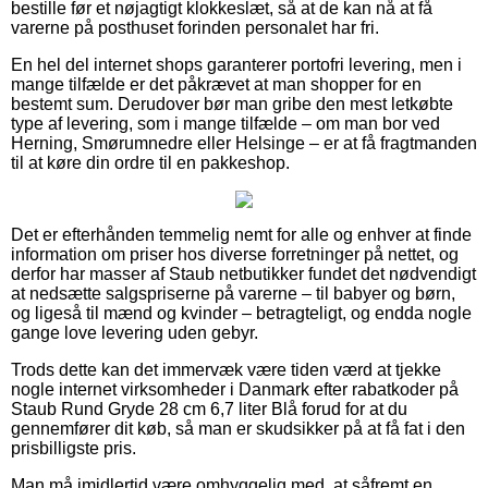
bestille før et nøjagtigt klokkeslæt, så at de kan nå at få
varerne på posthuset forinden personalet har fri.
En hel del internet shops garanterer portofri levering, men i
mange tilfælde er det påkrævet at man shopper for en
bestemt sum. Derudover bør man gribe den mest letkøbte
type af levering, som i mange tilfælde – om man bor ved
Herning, Smørumnedre eller Helsinge – er at få fragtmanden
til at køre din ordre til en pakkeshop.
Det er efterhånden temmelig nemt for alle og enhver at finde
information om priser hos diverse forretninger på nettet, og
derfor har masser af Staub netbutikker fundet det nødvendigt
at nedsætte salgspriserne på varerne – til babyer og børn,
og ligeså til mænd og kvinder – betragteligt, og endda nogle
gange love levering uden gebyr.
Trods dette kan det immervæk være tiden værd at tjekke
nogle internet virksomheder i Danmark efter rabatkoder på
Staub Rund Gryde 28 cm 6,7 liter Blå forud for at du
gennemfører dit køb, så man er skudsikker på at få fat i den
prisbilligste pris.
Man må imidlertid være omhyggelig med, at såfremt en