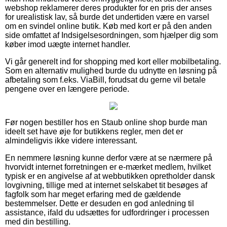
webshop reklamerer deres produkter for en pris der anses
for urealistisk lav, så burde det undertiden være en varsel
om en svindel online butik. Køb med kort er på den anden
side omfattet af Indsigelsesordningen, som hjælper dig som
køber imod uægte internet handler.
Vi går generelt ind for shopping med kort eller mobilbetaling.
Som en alternativ mulighed burde du udnytte en løsning på
afbetaling som f.eks. ViaBill, forudsat du gerne vil betale
pengene over en længere periode.
Før nogen bestiller hos en Staub online shop burde man
ideelt set have øje for butikkens regler, men det er
almindeligvis ikke videre interessant.
En nemmere løsning kunne derfor være at se nærmere på
hvorvidt internet forretningen er e-mærket medlem, hvilket
typisk er en angivelse af at webbutikken opretholder dansk
lovgivning, tillige med at internet selskabet tit besøges af
fagfolk som har meget erfaring med de gældende
bestemmelser. Dette er desuden en god anledning til
assistance, ifald du udsættes for udfordringer i processen
med din bestilling.