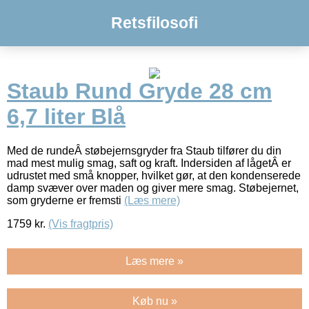
Retsfilosofi
Staub Rund Gryde 28 cm
6,7 liter Blå
Med de rundeÂ støbejernsgryder fra Staub tilfører du din
mad mest mulig smag, saft og kraft. Indersiden af lågetÂ er
udrustet med små knopper, hvilket gør, at den kondenserede
damp svæver over maden og giver mere smag. Støbejernet,
som gryderne er fremsti
(Læs mere)
1759
kr.
(Vis fragtpris)
Læs mere »
Køb nu »