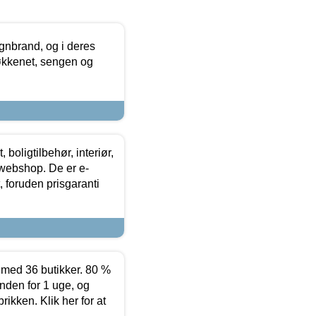
nbrand, og i deres
køkkenet, sengen og
boligtilbehør, interiør,
 webshop. De er e-
 foruden prisgaranti
ed 36 butikker. 80 %
nden for 1 uge, og
ikken. Klik her for at