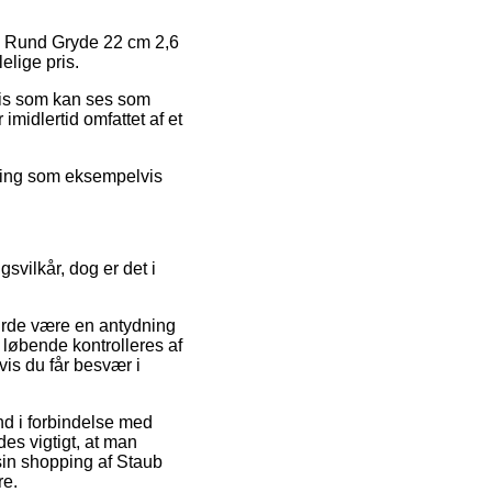
aub Rund Gryde 22 cm 2,6
elige pris.
pris som kan ses som
 imidlertid omfattet af et
øsning som eksempelvis
svilkår, dog er det i
burde være en antydning
 løbende kontrolleres af
vis du får besvær i
ind i forbindelse med
es vigtigt, at man
sin shopping af Staub
re.