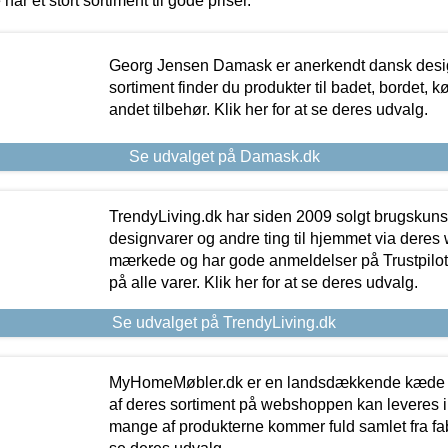
 har et stort sortiment til gode priser.
Georg Jensen Damask er anerkendt dansk desig
sortiment finder du produkter til badet, bordet, 
andet tilbehør. Klik her for at se deres udvalg.
Se udvalget på Damask.dk
TrendyLiving.dk har siden 2009 solgt brugskunst, 
designvarer og andre ting til hjemmet via deres
mærkede og har gode anmeldelser på Trustpilot,
på alle varer. Klik her for at se deres udvalg.
Se udvalget på TrendyLiving.dk
MyHomeMøbler.dk er en landsdækkende kæde m
af deres sortiment på webshoppen kan leveres i
mange af produkterne kommer fuld samlet fra fabr