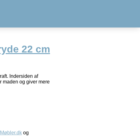
ryde 22 cm
aft. Indersiden af
er maden og giver mere
øbler.dk
og