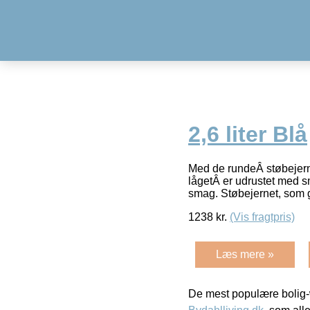
2,6 liter Blå
Med de rundeÂ støbejernsg
lågetÂ er udrustet med 
smag. Støbejernet, som g
1238
kr.
(Vis fragtpris)
Læs mere »
De mest populære bolig-