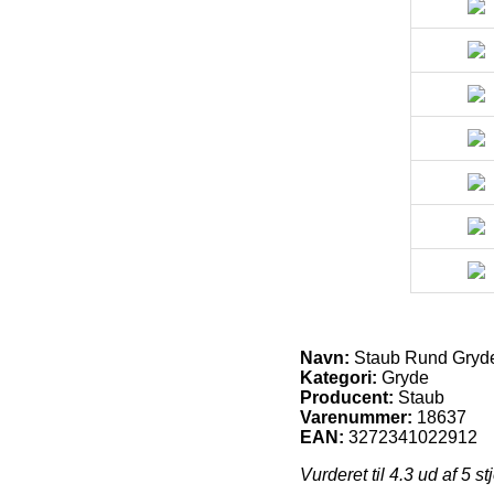
Navn:
Staub Rund Gryde 
Kategori:
Gryde
Producent:
Staub
Varenummer:
18637
EAN:
3272341022912
Vurderet til
4.3
ud af 5 st