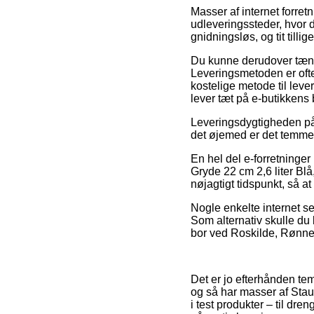
Masser af internet forret
udleveringssteder, hvor d
gnidningsløs, og tit till
Du kunne derudover tænke 
Leveringsmetoden er oft
kostelige metode til leve
lever tæt på e-butikkens
Leveringsdygtigheden på G
det øjemed er det temmeli
En hel del e-forretninge
Gryde 22 cm 2,6 liter Bl
nøjagtigt tidspunkt, så a
Nogle enkelte internet se
Som alternativ skulle du
bor ved Roskilde, Rønne el
Det er jo efterhånden temm
og så har masser af Stau
i test produkter – til d