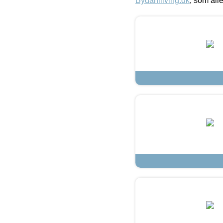
Bydahlliving.dk
, som alle