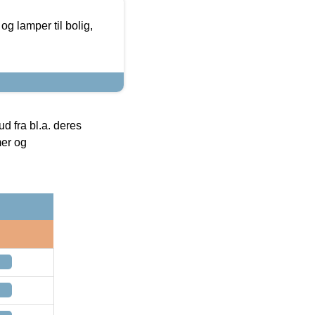
g lamper til bolig,
 fra bl.a. deres
mer og