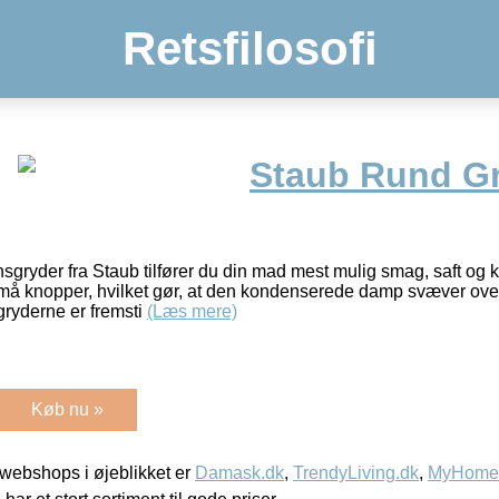
Retsfilosofi
Staub Rund G
ryder fra Staub tilfører du din mad mest mulig smag, saft og kr
små knopper, hvilket gør, at den kondenserede damp svæver ov
ryderne er fremsti
(Læs mere)
Køb nu »
webshops i øjeblikket er
Damask.dk
,
TrendyLiving.dk
,
MyHomeM