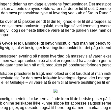
ninger tildeler nu om dage alverdens fragtløsninger. Det mest pop
u kan afhente de nyindkøbte varer når der er tid til det. Denne 
ige den mest prisbevidste type af levering ved køb af Staub Rund 
over at få pakken sendt til din lejlighed eller til dit arbejdes a
e en sjat mere omkostningsfuld, men lige så vel temmelig over
ring vil dog i de fleste tilfælde være at hente pakken selv, men 
 bopæl.
ryde er jo ualmindeligt betydningsfuld ifald man har behov for o
g vigtigt at vi besigtiger leveringstidspunktet for det pågælden
r præsterer levering på næste hverdag på massevis af varer, e
å, men vær opmærksom på at det er regnet ud fra at ordren genne
t de garanteret kan nå at få produktet på posthuset forinden perso
lskaber præsterer fri fragt, men oftest er det forudsat at man ind
 beslutte sig for den mest letkøbte leveringsudgave, der i mang
ler Gilleleje – vil være at få dem til at levere bestillingen til 
elig smertefrit for købere at finde frem til de bedste priser på f
b online selskaber ikke kunne slippe for at presse salgspriserne
renge og piger, og desuden også til herrer og damer – markant, o