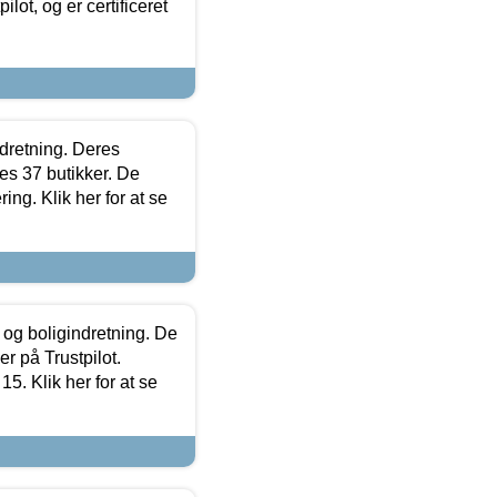
lot, og er certificeret
ndretning. Deres
s 37 butikker. De
ing. Klik her for at se
 og boligindretning. De
r på Trustpilot.
5. Klik her for at se