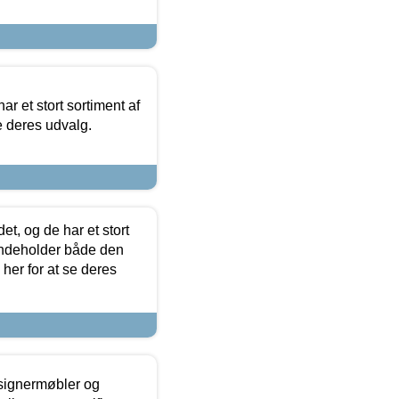
ar et stort sortiment af
e deres udvalg.
t, og de har et stort
 indeholder både den
 her for at se deres
esignermøbler og