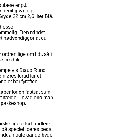
ulære er p.t.
er nemlig vældig
Gryde 22 cm 2,6 liter Blå.
dresse.
kommelig. Den mindst
det nødvendiggør at du
rdren lige om lidt, så i
de produkt.
ksempelvis Staub Rund
mføres forud for et
nalet har fyraften.
køber for en fastsat sum.
e tilfælde – hvad end man
en pakkeshop.
orskellige e-forhandlere,
 på specielt deres bedst
g endda nogle gange byde