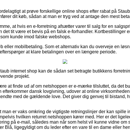
ordelagtigt at prøve forskellige online shops efter rabat på St
fører dit køb, sådan at man er tryg ved at antage den mest betal
mme, at hvis en e-forretning afsætter varer til salg for en salgs
 det tit være et bevis på en falsk e-forhandler. Kortbestillinger er
ig som kunde imod falske webshops.
køb eller mobilbetaling. Som et alternativ kan du overveje en l
du efterspørger at klare betalingen over en længere periode.
aub internet shop kan de sådan set betragte butikkens forretning
ævende projekt.
være at finde ud af om netshoppen er e-mærke tilsluttet, da det 
ren efterkommer dansk lovgivning, udover at online virksomheden
endte med de gældende love. Det giver dig genvej til bistand, h
at man er vaks omkring de vigtigste retningslinjer der kan spille 
pelvis hvilken returret netshoppen kører med. Her er det ligeled
ttering på e-mail, således man når som helst vil kunne vidne om 
r Blå, ligegyldigt om du leder efter en vare til en dame eller her