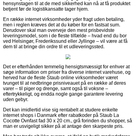
hensynstagen til at de med sikkerhed kan nå at få produktet
betjent før de logistikansatte tager hjem.
En række internet virksomheder yder fragt uden betaling,
men i reglen kræves det at du køber for en fastsat sum.
Derudover skal man overveje den mest prisbevidste
leveringsmodel, som i de fleste tilfælde – hvad end du bor
ved Helsingør, Frederikssund eller Jyllinge – vil være at få
dem til at bringe din ordre til et udleveringssted.
Det er efterhånden temmelig hensigtsmæssigt for enhver at
søge information om priser fra diverse internet varehuse, og
herved har de fleste Staub online virksomheder været
tvunget til at nedbringe prisniveauet på en række af deres
varer – til piger og drenge, samt også til voksne –
eftertrykkeligt, og endda nogle gange garantere levering
uden gebyr.
Det kan imidlertid vise sig rentabelt at studere enkelte
internet shops i Danmark efter rabatkoder på Staub La
Cocotte Ovnfast fad 30 x 20 cm., grå forinden du shopper, så
man er usvigeligt sikker på at antage den skarpeste pris.