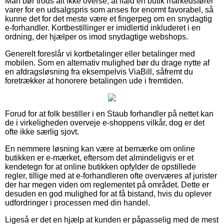
Man bør trods alt ikke overse, at ifald en butik markedsfører
varer for en udsalgspris som anses for enormt favorabel, så
kunne det for det meste være et fingerpeg om en snydagtig
e-forhandler. Kortbestillinger er imidlertid inkluderet i en
ordning, der hjælper os imod snydagtige webshops.
Generelt foreslår vi kortbetalinger eller betalinger med
mobilen. Som en alternativ mulighed bør du drage nytte af
en afdragsløsning fra eksempelvis ViaBill, såfremt du
foretrækker at honorere betalingen ude i fremtiden.
Forud for at folk bestiller i en Staub forhandler på nettet kan
de i virkeligheden overveje e-shoppens vilkår, dog er det
ofte ikke særlig sjovt.
En nemmere løsning kan være at bemærke om online
butikken er e-mærket, eftersom det almindeligvis er et
kendetegn for at online butikken opfylder de opstillede
regler, tillige med at e-forhandleren ofte overværes af jurister
der har megen viden om reglementet på området. Dette er
desuden en god mulighed for at få bistand, hvis du oplever
udfordringer i processen med din handel.
Ligeså er det en hjælp at kunden er påpasselig med de mest