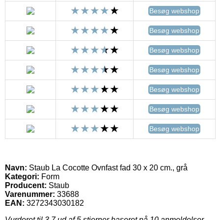
Besøg webshop
Besøg webshop
Besøg webshop
Besøg webshop
Besøg webshop
Besøg webshop
Besøg webshop
Navn:
Staub La Cocotte Ovnfast fad 30 x 20 cm., grå
Kategori:
Form
Producent:
Staub
Varenummer:
33688
EAN:
3272343030182
Vurderet til
3.7
ud af 5 stjerner baseret på
10
anmeldelser