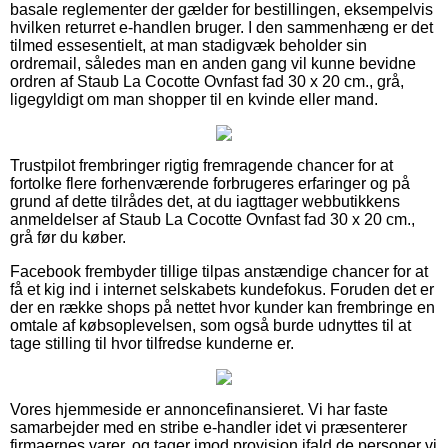
basale reglementer der gælder for bestillingen, eksempelvis
hvilken returret e-handlen bruger. I den sammenhæng er det
tilmed essesentielt, at man stadigvæk beholder sin
ordremail, således man en anden gang vil kunne bevidne
ordren af Staub La Cocotte Ovnfast fad 30 x 20 cm., grå,
ligegyldigt om man shopper til en kvinde eller mand.
Trustpilot frembringer rigtig fremragende chancer for at
fortolke flere forhenværende forbrugeres erfaringer og på
grund af dette tilrådes det, at du iagttager webbutikkens
anmeldelser af Staub La Cocotte Ovnfast fad 30 x 20 cm.,
grå før du køber.
Facebook frembyder tillige tilpas anstændige chancer for at
få et kig ind i internet selskabets kundefokus. Foruden det er
der en række shops på nettet hvor kunder kan frembringe en
omtale af købsoplevelsen, som også burde udnyttes til at
tage stilling til hvor tilfredse kunderne er.
Vores hjemmeside er annoncefinansieret. Vi har faste
samarbejder med en stribe e-handler idet vi præsenterer
firmaernes varer, og tager imod provision ifald de personer vi