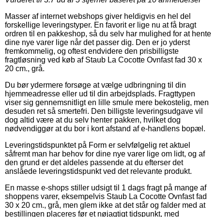
Masser af internet webshops giver heldigvis en hel del
forskellige leveringstyper. En favorit er lige nu at få bragt
ordren til en pakkeshop, så du selv har mulighed for at hente
dine nye varer lige når det passer dig. Den er jo yderst
fremkommelig, og oftest endvidere den prisbilligste
fragtløsning ved køb af Staub La Cocotte Ovnfast fad 30 x
20 cm., grå.
Du bør ydermere forsøge at vælge udbringning til din
hjemmeadresse eller ud til din arbejdsplads. Fragttypen
viser sig gennemsnitligt en lille smule mere bekostelig, men
desuden ret så smertefri. Den billigste leveringsudgave vil
dog altid være at du selv henter pakken, hvilket dog
nødvendiggør at du bor i kort afstand af e-handlens bopæl.
Leveringstidspunktet på Form er selvfølgelig ret aktuel
såfremt man har behov for dine nye varer lige om lidt, og af
den grund er det aldeles passende at du efterser det
anslåede leveringstidspunkt ved det relevante produkt.
En masse e-shops stiller udsigt til 1 dags fragt på mange af
shoppens varer, eksempelvis Staub La Cocotte Ovnfast fad
30 x 20 cm., grå, men glem ikke at det står og falder med at
bestillingen placeres før et nøjagtigt tidspunkt, med