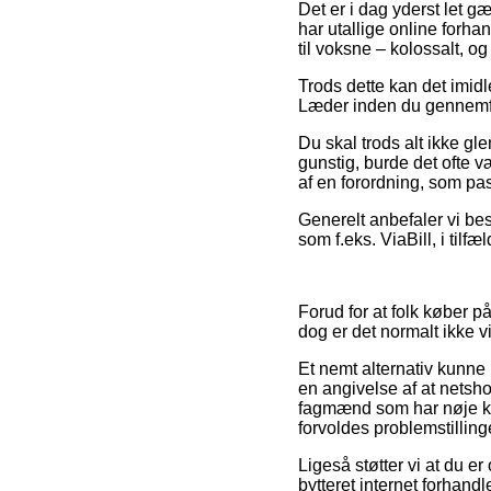
Det er i dag yderst let g
har utallige online forhan
til voksne – kolossalt, 
Trods dette kan det imidle
Læder inden du gennemfør
Du skal trods alt ikke g
gunstig, burde det ofte v
af en forordning, som pa
Generelt anbefaler vi bes
som f.eks. ViaBill, i til
Forud for at folk køber p
dog er det normalt ikke
Et nemt alternativ kunne 
en angivelse af at nets
fagmænd som har nøje ken
forvoldes problemstilling
Ligeså støtter vi at du e
bytteret internet forhandl