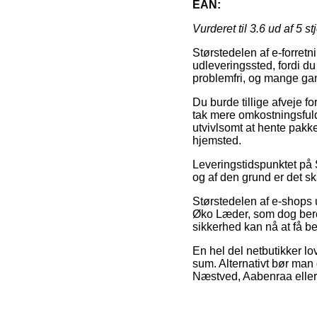
EAN:
Vurderet til
3.6
ud af 5 st
Størstedelen af e-forretni
udleveringssted, fordi du
problemfri, og mange ga
Du burde tillige afveje fo
tak mere omkostningsfuld
utvivlsomt at hente pakke
hjemsted.
Leveringstidspunktet på S
og af den grund er det sk
Størstedelen af e-shops
Øko Læder, som dog beroe
sikkerhed kan nå at få bes
En hel del netbutikker lo
sum. Alternativt bør man
Næstved, Aabenraa eller H