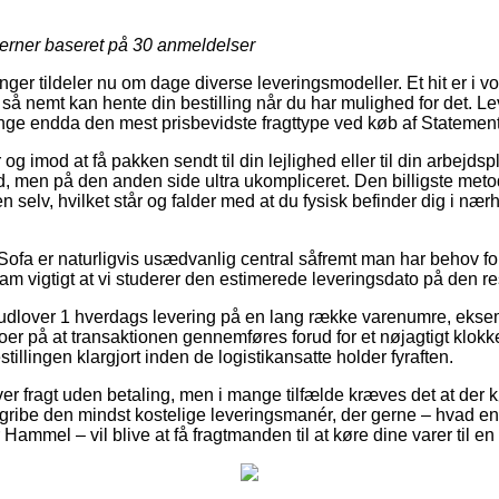
jerner baseret på
30
anmeldelser
nger tildeler nu om dage diverse leveringsmodeller. Et hit er i vor
 så nemt kan hente din bestilling når du har mulighed for det. Le
nge endda den mest prisbevidste fragttype ved køb af Statemen
r og imod at få pakken sendt til din lejlighed eller til din arbejd
, men på den anden side ultra ukompliceret. Den billigste metode
n selv, hvilket står og falder med at du fysisk befinder dig i næ
ofa er naturligvis usædvanlig central såfremt man har behov for 
am vigtigt at vi studerer den estimerede leveringsdato på den re
 udlover 1 hverdags levering på en lang række varenumre, ekse
r på at transaktionen gennemføres forud for et nøjagtigt klok
tillingen klargjort inden de logistikansatte holder fyraften.
ver fragt uden betaling, men i mange tilfælde kræves det at der 
 gribe den mindst kostelige leveringsmanér, der gerne – hvad e
ammel – vil blive at få fragtmanden til at køre dine varer til e