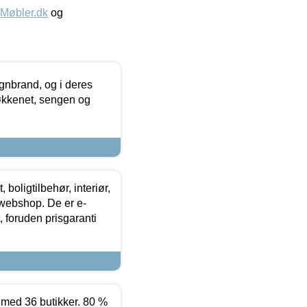
øbler.dk
og
nbrand, og i deres
køkkenet, sengen og
boligtilbehør, interiør,
 webshop. De er e-
 foruden prisgaranti
ed 36 butikker. 80 %