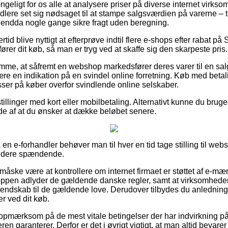
ængeligt for os alle at analysere priser på diverse internet virks
dlere set sig nødsaget til at stampe salgsværdien på varerne – til
og endda nogle gange sikre fragt uden beregning.
rtid blive nyttigt at efterprøve indtil flere e-shops efter rabat p
er dit køb, så man er tryg ved at skaffe sig den skarpeste pris.
lemme, at såfremt en webshop markedsfører deres varer til en sa
ære en indikation på en svindel online forretning. Køb med betal
sser på køber overfor svindlende online selskaber.
tillinger med kort eller mobilbetaling. Alternativt kunne du brug
fælde af at du ønsker at dække beløbet senere.
å en e-forhandler behøver man til hver en tid tage stilling til we
 videre spændende.
måske være at kontrollere om internet firmaet er støttet af e-mær
hoppen adlyder de gældende danske regler, samt at virksomhede
dskab til de gældende love. Derudover tilbydes du anledning til
er ved dit køb.
r opmærksom på de mest vitale betingelser der har indvirkning på 
eren garanterer. Derfor er det i øvrigt vigtigt, at man altid bevarer