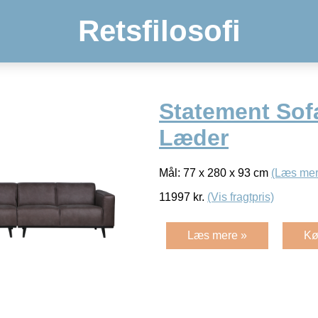
Retsfilosofi
Statement Sof
Læder
Mål: 77 x 280 x 93 cm
(Læs mer
11997
kr.
(Vis fragtpris)
Læs mere »
Kø