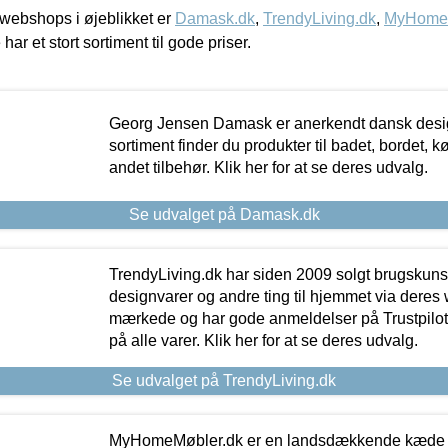
webshops i øjeblikket er
Damask.dk
,
TrendyLiving.dk
,
MyHomeM
 har et stort sortiment til gode priser.
Georg Jensen Damask er anerkendt dansk desig
sortiment finder du produkter til badet, bordet, 
andet tilbehør. Klik her for at se deres udvalg.
Se udvalget på Damask.dk
TrendyLiving.dk har siden 2009 solgt brugskunst, 
designvarer og andre ting til hjemmet via deres
mærkede og har gode anmeldelser på Trustpilot,
på alle varer. Klik her for at se deres udvalg.
Se udvalget på TrendyLiving.dk
MyHomeMøbler.dk er en landsdækkende kæde m