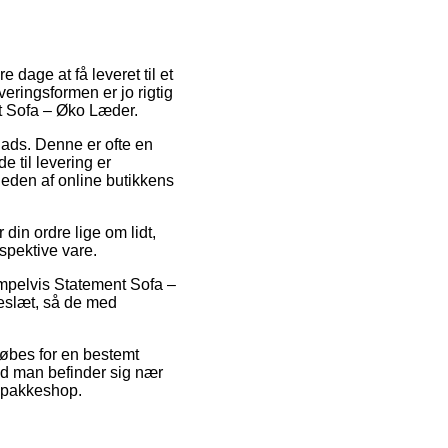
e dage at få leveret til et
veringsformen er jo rigtig
t Sofa – Øko Læder.
splads. Denne er ofte en
 til levering er
rheden af online butikkens
din ordre lige om lidt,
spektive vare.
mpelvis Statement Sofa –
keslæt, så de med
købes for en bestemt
nd man befinder sig nær
n pakkeshop.