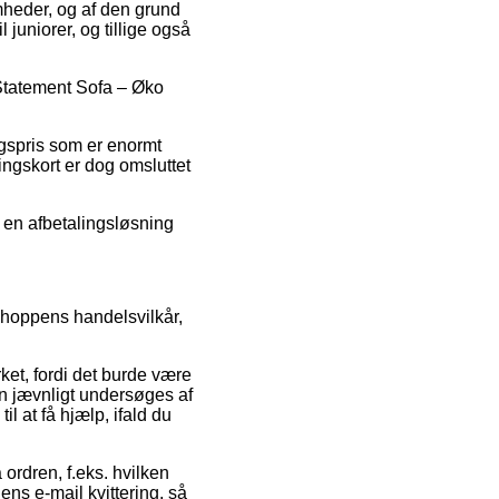
omheder, og af den grund
 juniorer, og tillige også
å Statement Sofa – Øko
lgspris som er enormt
ingskort er dog omsluttet
e en afbetalingsløsning
bshoppens handelsvilkår,
ket, fordi det burde være
n jævnligt undersøges af
 at få hjælp, ifald du
ordren, f.eks. hvilken
 ens e-mail kvittering, så