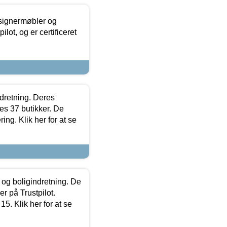
esignermøbler og
lot, og er certificeret
ndretning. Deres
s 37 butikker. De
ing. Klik her for at se
 og boligindretning. De
r på Trustpilot.
5. Klik her for at se