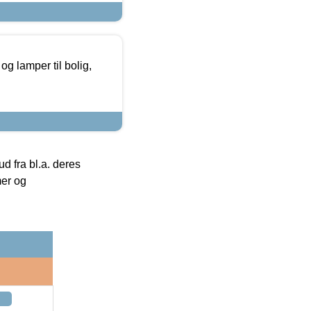
g lamper til bolig,
 fra bl.a. deres
mer og