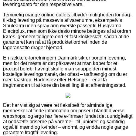
leveringsdato for den respektive vare.
Temmelig mange online outlets tilbyder muligheden for dag-
til-dag levering på massevis af varenumre, eksempelvis
Spulearm uden spray arm øverste passer til Husqvarna
Electrolux, men som ikke desto mindre betinges af at ordren
køres igennem tidligere end et fast klokkeslæt, sådan at de
garanteret kan nå at få produktet ordnet inden de
lageransatte drager hjemad.
En række e-forretninger i Danmark sikrer portofri levering,
men for det meste er det påkrævet at man køber for et
præcist beløb. I øvrigt skulle man snuppe den mindst
kostelige leveringsmanér, der oftest – uafhængig om du er
nær Taastrup, Haderslev eller Helsinge – er at få
fragtmanden til at køre din bestilling til et afhentningssted.
Det har vist sig at være ret fleksibelt for almindelige
mennesker at finde information om priser i blandt diverse
webshops, og ergo har flere e-firmaer fundet det uundgåeligt
at nedsætte priserne på varerne – til juniorer, og samtidig
også til mænd og kvinder – enormt, og endda nogle gange
garantere fragtfri levering.