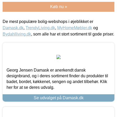
Køb nu »
De mest populære bolig-webshops i øjeblikket er
Damask.dk
,
TrendyLiving.dk
,
MyHomeMøbler.dk
og
Bydahlliving.dk
, som alle har et stort sortiment til gode priser.
Georg Jensen Damask er anerkendt dansk
designbrand, og i deres sortiment finder du produkter til
badet, bordet, køkkenet, sengen og andet tilbehør. Klik
her for at se deres udvalg.
Se udvalget på Damask.dk