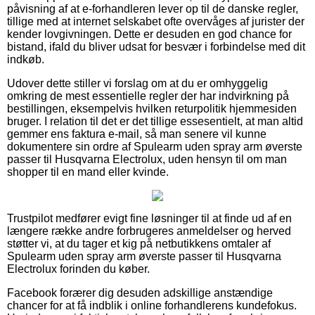
påvisning af at e-forhandleren lever op til de danske regler,
tillige med at internet selskabet ofte overvåges af jurister der
kender lovgivningen. Dette er desuden en god chance for
bistand, ifald du bliver udsat for besvær i forbindelse med dit
indkøb.
Udover dette stiller vi forslag om at du er omhyggelig
omkring de mest essentielle regler der har indvirkning på
bestillingen, eksempelvis hvilken returpolitik hjemmesiden
bruger. I relation til det er det tillige essesentielt, at man altid
gemmer ens faktura e-mail, så man senere vil kunne
dokumentere sin ordre af Spulearm uden spray arm øverste
passer til Husqvarna Electrolux, uden hensyn til om man
shopper til en mand eller kvinde.
Trustpilot medfører evigt fine løsninger til at finde ud af en
længere række andre forbrugeres anmeldelser og herved
støtter vi, at du tager et kig på netbutikkens omtaler af
Spulearm uden spray arm øverste passer til Husqvarna
Electrolux forinden du køber.
Facebook forærer dig desuden adskillige anstændige
chancer for at få indblik i online forhandlerens kundefokus.