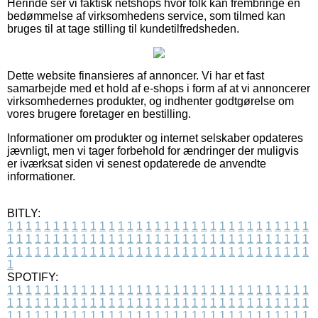
Herinde ser vi faktisk netshops hvor folk kan frembringe en
bedømmelse af virksomhedens service, som tilmed kan
bruges til at tage stilling til kundetilfredsheden.
Dette website finansieres af annoncer. Vi har et fast
samarbejde med et hold af e-shops i form af at vi annoncerer
virksomhedernes produkter, og indhenter godtgørelse om
vores brugere foretager en bestilling.
Informationer om produkter og internet selskaber opdateres
jævnligt, men vi tager forbehold for ændringer der muligvis
er iværksat siden vi senest opdaterede de anvendte
informationer.
BITLY:
1
1
1
1
1
1
1
1
1
1
1
1
1
1
1
1
1
1
1
1
1
1
1
1
1
1
1
1
1
1
1
1
1
1
1
1
1
1
1
1
1
1
1
1
1
1
1
1
1
1
1
1
1
1
1
1
1
1
1
1
1
1
1
1
1
1
1
1
1
1
1
1
1
1
1
1
1
1
1
1
1
1
1
1
1
1
1
1
1
1
1
1
1
1
1
1
1
1
1
1
SPOTIFY:
1
1
1
1
1
1
1
1
1
1
1
1
1
1
1
1
1
1
1
1
1
1
1
1
1
1
1
1
1
1
1
1
1
1
1
1
1
1
1
1
1
1
1
1
1
1
1
1
1
1
1
1
1
1
1
1
1
1
1
1
1
1
1
1
1
1
1
1
1
1
1
1
1
1
1
1
1
1
1
1
1
1
1
1
1
1
1
1
1
1
1
1
1
1
1
1
1
1
1