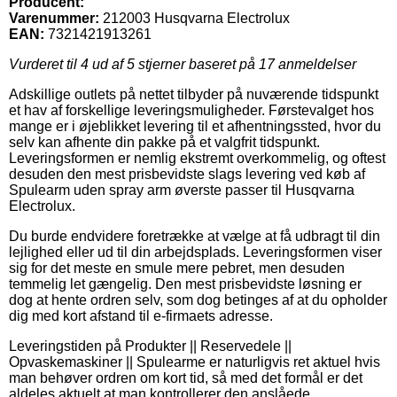
Producent:
Varenummer:
212003 Husqvarna Electrolux
EAN:
7321421913261
Vurderet til
4
ud af 5 stjerner baseret på
17
anmeldelser
Adskillige outlets på nettet tilbyder på nuværende tidspunkt
et hav af forskellige leveringsmuligheder. Førstevalget hos
mange er i øjeblikket levering til et afhentningssted, hvor du
selv kan afhente din pakke på et valgfrit tidspunkt.
Leveringsformen er nemlig ekstremt overkommelig, og oftest
desuden den mest prisbevidste slags levering ved køb af
Spulearm uden spray arm øverste passer til Husqvarna
Electrolux.
Du burde endvidere foretrække at vælge at få udbragt til din
lejlighed eller ud til din arbejdsplads. Leveringsformen viser
sig for det meste en smule mere pebret, men desuden
temmelig let gængelig. Den mest prisbevidste løsning er
dog at hente ordren selv, som dog betinges af at du opholder
dig med kort afstand til e-firmaets adresse.
Leveringstiden på Produkter || Reservedele ||
Opvaskemaskiner || Spulearme er naturligvis ret aktuel hvis
man behøver ordren om kort tid, så med det formål er det
aldeles aktuelt at man kontrollerer den anslåede