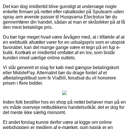
Det kan dog imidlertid blive gunstigt at undersøge nogle
enkelte firmaer på nettet efter rabatkoder på Spulearm uden
spray arm øverste passer til Husqvarna Electrolux før du
gennemfører din handel, sådan at man er skråsikker på at få
den mest betalelige pris.
Du bør lige meget hvad være årvågen med, at i tilfælde af at
en webbutik afsætter varer for en udsalgspris som er utopisk
favorabel, kan det mange gange være et tegn på en fup e-
butik. Kortkøb er imidlertid omfattet af en lov, som bistår
kunden imod uærlige online outlets.
Vi slår generelt et slag for køb med gængse betalingskort
eller MobilePay. Alternativt bør du drage fordel af et
afbetalingstilbud som fx ViaBill, forudsat du vil honorere
prisen i flere bidder.
Inden folk bestiller hos en shop på nettet behøver man på en
vis måde overveje netbutikkens handelsvilkår, det er dog for
det meste ikke særlig morsomt.
Et andet forslag kunne derfor være at kigge om online
webshoppen er medlem af e-mærket, som typisk er en